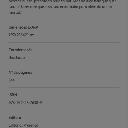
percebe que foi preparado para falhar. Mas há algo nele que quer
lutar. e fazer com que essa luta ecoe muito para além da arena
mortal."
Dimensões LxAxP
155X233X21 cm
Encadernação
Brochado
Nº de páginas
344
ISBN
978-972-23-7638-9
Editora
Editorial Presença