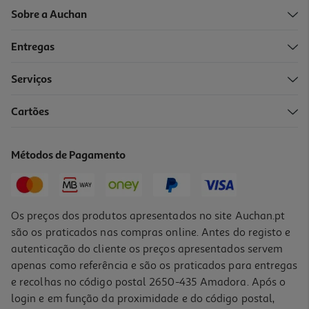
Sobre a Auchan
Entregas
-10%
Serviços
Cartões
Livro Elite De Prata De Dani Francis
20.66 €/un
Métodos de Pagamento
22,95 €
PVP de editor
20,66 €
Os preços dos produtos apresentados no site Auchan.pt
são os praticados nas compras online. Antes do registo e
autenticação do cliente os preços apresentados servem
apenas como referência e são os praticados para entregas
e recolhas no código postal 2650-435 Amadora. Após o
login e em função da proximidade e do código postal,
-10%