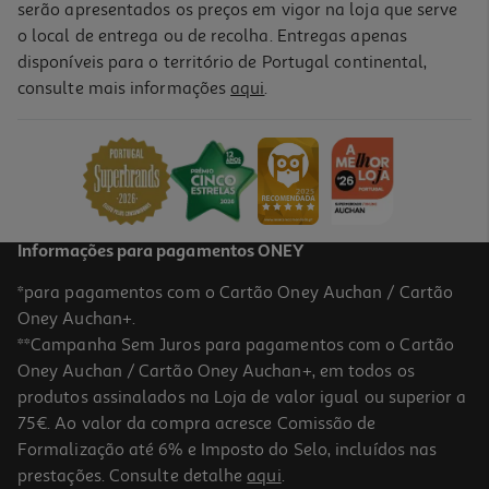
serão apresentados os preços em vigor na loja que serve
o local de entrega ou de recolha. Entregas apenas
disponíveis para o território de Portugal continental,
consulte mais informações
aqui
.
Livro Rios De Londres De Ben Aaronvitch
16.97 €/un
18,85 €
PVP de editor
16,97 €
Informações para pagamentos ONEY
*para pagamentos com o Cartão Oney Auchan / Cartão
Oney Auchan+.
**Campanha Sem Juros para pagamentos com o Cartão
Oney Auchan / Cartão Oney Auchan+, em todos os
-10%
produtos assinalados na Loja de valor igual ou superior a
75€. Ao valor da compra acresce Comissão de
Formalização até 6% e Imposto do Selo, incluídos nas
prestações. Consulte detalhe
aqui
.