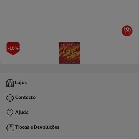
-10%
Livro O Campo De Rosas O Livro Do Pó #3 De Philip Pullman
Lojas
22.41 €/un
24,90 €
PVP de editor
Contacto
22,41 €
Ajuda
Trocas e Devoluções