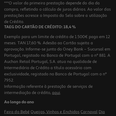
Livro O Reino De Espinhos De Sasha Peyton Smith
***O valor da primeira prestação depende do dia da
compra, refletindo o cálculo de juros diários. Ao valor das
18.81 €/un
prestações acresce o Imposto do Selo sobre a utilização
20,90 €
PVP de editor
18,81 €
de Crédito.
TAEG DO CARTÃO DE CRÉDITO: 18,4 %
Exemplo para um limite de crédito de 1.500€ pago em 12
meses. TAN 17,60 %. Adesão ao Cartão sujeita a
aprovação. Informe-se junto do Oney Bank – Sucursal em
Portugal, registado no Banco de Portugal com o nº 881. A
Auchan Retail Portugal, S.A. atua na qualidade de
Intermediário de Crédito a título acessório com
-10%
exclusividade, registado no Banco de Portugal com o nº
7952.
Informação referente à prestação de serviços de
intermediação de crédito,
aqui
.
Livro Os Órfãos De Rainshadow De Naomi Ishiguro
Ao longo do ano
21.56 €/un
23,95 €
PVP de editor
Feira do Bebé
Queijos, Vinhos e Enchidos
Carnaval
Dia
21,56 €