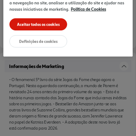
a navegação no site, analisar a utilização do site e ajudar nas
para 2026.
nossas iniciativas de marketing.
Política de Cookies
Aceitar todos os cookies
Definições de cookies
Informações de Marketing
- O fenomenal 5º livro da série Jogos da Fome chega agora a
Portugal. Nesta aguardada continuação, o mundo de Panem é
revisitado 24 anos antes do primeiro volume da saga. - Esta é a
história nunca contada dos Jogos da Fome que inclui cenas inéditas
sobre os primeiros jogos. - Bestseller da Amazon junta-se aos
outros livros de Suzanne Collins, grandes bestsellers mundiais que
deram origem a filmes de grande sucesso, com Jennifer Lawrence
no papel de Katniss Everdeen. - A adaptação deste novo livro já
está confirmada para 2026.