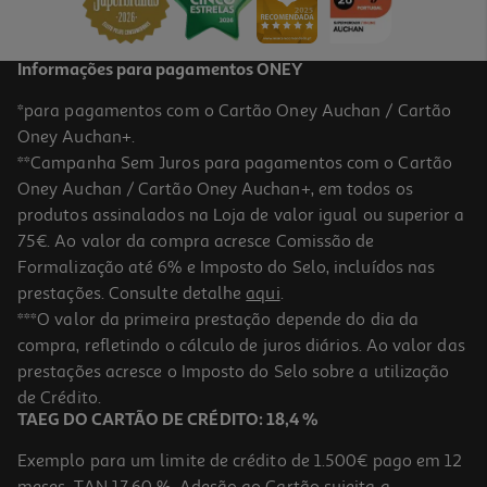
Informações para pagamentos ONEY
*para pagamentos com o Cartão Oney Auchan / Cartão
Oney Auchan+.
**Campanha Sem Juros para pagamentos com o Cartão
Oney Auchan / Cartão Oney Auchan+, em todos os
-10%
produtos assinalados na Loja de valor igual ou superior a
75€. Ao valor da compra acresce Comissão de
Formalização até 6% e Imposto do Selo, incluídos nas
prestações. Consulte detalhe
aqui
.
Livro Rios De Londres De Ben Aaronvitch
***O valor da primeira prestação depende do dia da
compra, refletindo o cálculo de juros diários. Ao valor das
16.97 €/un
prestações acresce o Imposto do Selo sobre a utilização
18,85 €
PVP de editor
16,97 €
de Crédito.
TAEG DO CARTÃO DE CRÉDITO: 18,4 %
Exemplo para um limite de crédito de 1.500€ pago em 12
meses. TAN 17,60 %. Adesão ao Cartão sujeita a