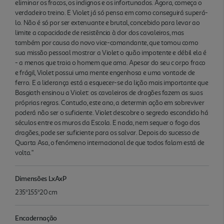
eliminar os fracos, os indignos e os infortunados. Agora, começa o
verdadeiro treino. E Violet já só pensa em como conseguirá superá-
lo. Não é só por ser extenuante e brutal, concebido para levar ao
limite a capacidade de resistência à dor dos cavaleiros, mas
também por causa do novo vice-comandante, que tomou como
sua missão pessoal mostrar a Violet o quão impotente e débil ela é
- a menos que traia o homem que ama. Apesar do seu c orpo fraco
e frágil, Violet possui uma mente engenhosa e uma vontade de
ferro. E a liderança está a esquecer-se da lição mais importante que
Basgiath ensinou a Violet: os cavaleiros de dragões fazem as suas
próprias regras. Contudo, este ano, a determin ação em sobreviver
poderá não ser o suficiente. Violet descobre o segredo escondido há
séculos entre os muros da Escola. E nada, nem sequer o fogo dos
dragões, pode ser suficiente para os salvar. Depois do sucesso de
Quarta Asa, o fenómeno internacional de que todos falam está de
volta."
Dimensões LxAxP
235*155*20 cm
Encadernação