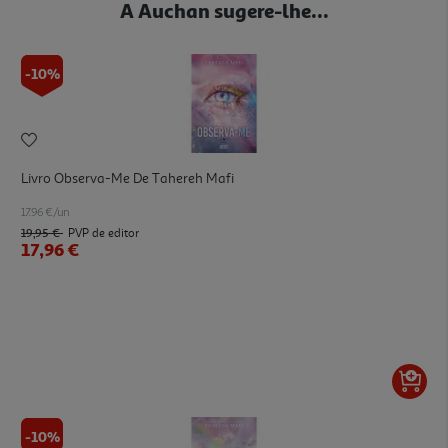
A Auchan sugere-lhe...
-10%
Livro Observa-Me De Tahereh Mafi
17.96 €/un
19,95 €
PVP de editor
17,96 €
-10%