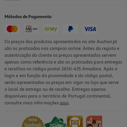
Livro O Livro De Azrael De Amber V. Nicole
26.91 €/un
Métodos de Pagamento
29,90 €
PVP de editor
26,91 €
Os preços dos produtos apresentados no site Auchan.pt
são os praticados nas compras online. Antes do registo e
autenticação do cliente os preços apresentados servem
apenas como referência e são os praticados para entregas
e recolhas no código postal 2650-435 Amadora. Após o
login e em função da proximidade e do código postal,
-10%
serão apresentados os preços em vigor na loja que serve
o local de entrega ou de recolha. Entregas apenas
disponíveis para o território de Portugal continental,
consulte mais informações
aqui
.
Livro Um Instante De Amor De Milena Agus
12.51 €/un
13,90 €
PVP de editor
12,51 €