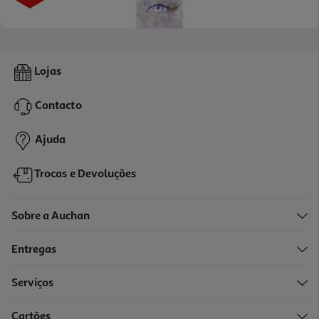
Livro Liberta-Me De Tahereh Mafi
Lojas
17.96 €/un
19,95 €
PVP de editor
Contacto
17,96 €
Ajuda
Trocas e Devoluções
Sobre a Auchan
Entregas
-10%
Serviços
Cartões