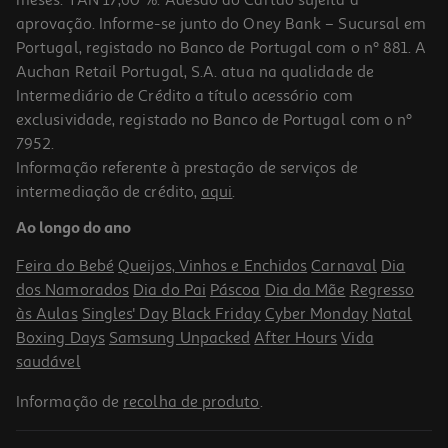
aprovação. Informe-se junto do Oney Bank – Sucursal em
Portugal, registado no Banco de Portugal com o nº 881. A
Auchan Retail Portugal, S.A. atua na qualidade de
Intermediário de Crédito a título acessório com
-10%
exclusividade, registado no Banco de Portugal com o nº
7952.
Informação referente à prestação de serviços de
intermediação de crédito,
aqui
.
Livro O Reino De Espinhos De Sasha Peyton Smith
Ao longo do ano
18.81 €/un
20,90 €
PVP de editor
Feira do Bebé
Queijos, Vinhos e Enchidos
Carnaval
Dia
18,81 €
dos Namorados
Dia do Pai
Páscoa
Dia da Mãe
Regresso
às Aulas
Singles' Day
Black Friday
Cyber Monday
Natal
Boxing Days
Samsung Unpacked
After Hours
Vida
saudável
Informação de
recolha de produto
.