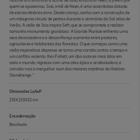
nício de um novo ano e, acima de tudo, encontrar Neen, a jovem por
quem se apaixonou. Joia, irmã de Neen, é uma sacerdotisa dotada
de extraordinários dons. Desde criança, sonha com a construção de
um milagroso círculo de pedras durante a cerimónia do Sol stício de
Verão. A visão de Joia inspira Seft, que se compromete a realizar
tamanho monumento grandioso. A Grande Planície enfrenta uma
seca devastadora e a desconfiança aumenta entre pastores,
agricultores e habitantes das florestas. O que começou como uma
visão inspiradora depressa se torna uma corrida contra o tempo e
um conflito violento. Ken Follett, um dos autores mais lidos em
todo o mundo, regressa com uma obra épica e arrebatadora, e
convida-nos a mergulhar num dos maiores mistérios da História :
Stonehenge. "
Dimensões LxAxP
155X233X32 cm
Encadernação
Brochado