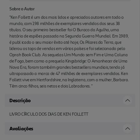
Sobre o Autor
"Ken Follett é um dos mais lidos e apreciados autores em todo o
mundo, com 198 milhões de exemplares vendidos dos seus 38
títulos. O seu primeiro bestseller foi O Buraco da Agulha, uma
história de espiões passada na Segunda Guerra Mundial. Em 1989,
é publ icado o seu maior êxito até hoje, Os Pilares da Terra, que
liderou os tops de vendas em vários países e foi selecionado pelo
Oprah Book Club. As sequelas Um Mundo sem Fim e Uma Coluna
de Fogo, bem como a prequela Kingsbridge: O Amanhecer de Uma
Nova Era, foram também grandes bestsellers mundiais, tendo já
ultrapassado a marca de 47 milhões de exemplares vendidos. Ken
Follett vive em Hertfordshire, na Inglaterra, com a mulher, Barbara.
Têm cinco filhos, seis netos e dois Labradores. "
Descrição
LIVRO CÍRCULO DOS DIAS DE KEN FOLLETT
Avaliações