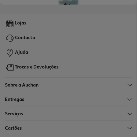
Livro Ele Ela E O Paraíso De Sveva Casati Modignani
Lojas
18 €/un
19,99 €
PVP de editor
Contacto
18,00 €
Ajuda
Trocas e Devoluções
Sobre a Auchan
Entregas
-10%
Serviços
Cartões
Livro Os Dias De Patrick Ryan