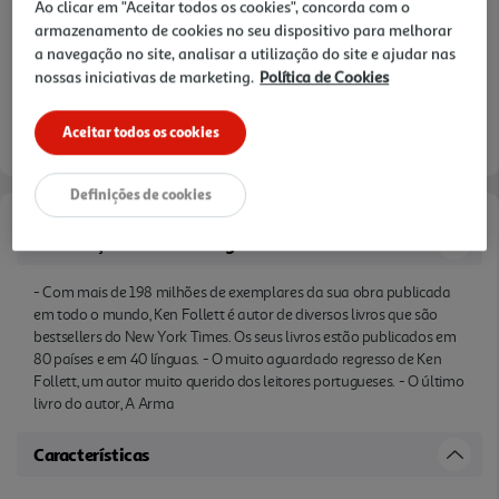
Ao clicar em "Aceitar todos os cookies", concorda com o
armazenamento de cookies no seu dispositivo para melhorar
a navegação no site, analisar a utilização do site e ajudar nas
nossas iniciativas de marketing.
Política de Cookies
Aceitar todos os cookies
Definições de cookies
Informações de Marketing
- Com mais de 198 milhões de exemplares da sua obra publicada
em todo o mundo, Ken Follett é autor de diversos livros que são
bestsellers do New York Times. Os seus livros estão publicados em
80 países e em 40 línguas. - O muito aguardado regresso de Ken
Follett, um autor muito querido dos leitores portugueses. - O último
livro do autor, A Arma
Características