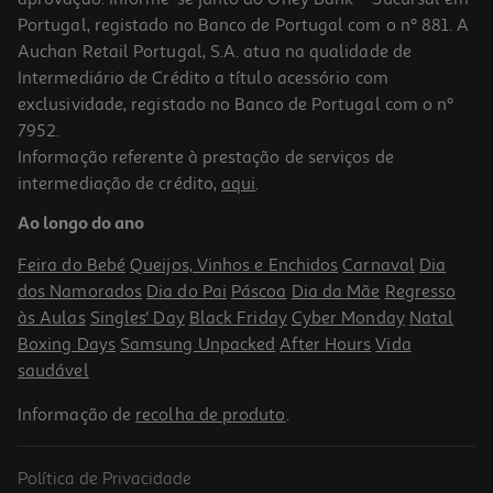
Portugal, registado no Banco de Portugal com o nº 881. A
Auchan Retail Portugal, S.A. atua na qualidade de
Intermediário de Crédito a título acessório com
-10%
exclusividade, registado no Banco de Portugal com o nº
7952.
Informação referente à prestação de serviços de
intermediação de crédito,
aqui
.
Livro Três Dias Em Junho De Anne Tyler
Ao longo do ano
15.71 €/un
17,45 €
PVP de editor
Feira do Bebé
Queijos, Vinhos e Enchidos
Carnaval
Dia
15,71 €
dos Namorados
Dia do Pai
Páscoa
Dia da Mãe
Regresso
às Aulas
Singles' Day
Black Friday
Cyber Monday
Natal
Boxing Days
Samsung Unpacked
After Hours
Vida
saudável
Informação de
recolha de produto
.
Política de Privacidade
-10%