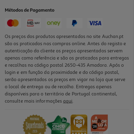
19.4 €/un
Métodos de Pagamento
21,55 €
PVP de editor
19,40 €
Os preços dos produtos apresentados no site Auchan.pt
são os praticados nas compras online. Antes do registo e
autenticação do cliente os preços apresentados servem
apenas como referência e são os praticados para entregas
e recolhas no código postal 2650-435 Amadora. Após o
login e em função da proximidade e do código postal,
-10%
serão apresentados os preços em vigor na loja que serve
o local de entrega ou de recolha. Entregas apenas
disponíveis para o território de Portugal continental,
consulte mais informações
aqui
.
Livro Dias De Vidro De Nicoletta Verna
17.51 €/un
19,45 €
PVP de editor
17,51 €