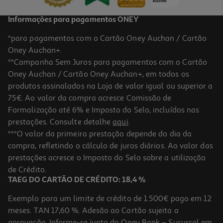
Informações para pagamentos ONEY
*para pagamentos com o Cartão Oney Auchan / Cartão
Oney Auchan+.
**Campanha Sem Juros para pagamentos com o Cartão
Oney Auchan / Cartão Oney Auchan+, em todos os
-10%
produtos assinalados na Loja de valor igual ou superior a
75€. Ao valor da compra acresce Comissão de
Formalização até 6% e Imposto do Selo, incluídos nas
prestações. Consulte detalhe
aqui
.
Livro O Restaurante Dos Dias Felizes De Yoko Mure
***O valor da primeira prestação depende do dia da
compra, refletindo o cálculo de juros diários. Ao valor das
15.98 €/un
prestações acresce o Imposto do Selo sobre a utilização
17,75 €
PVP de editor
15,98 €
de Crédito.
TAEG DO CARTÃO DE CRÉDITO: 18,4 %
Exemplo para um limite de crédito de 1.500€ pago em 12
meses. TAN 17,60 %. Adesão ao Cartão sujeita a
aprovação. Informe-se junto do Oney Bank – Sucursal em