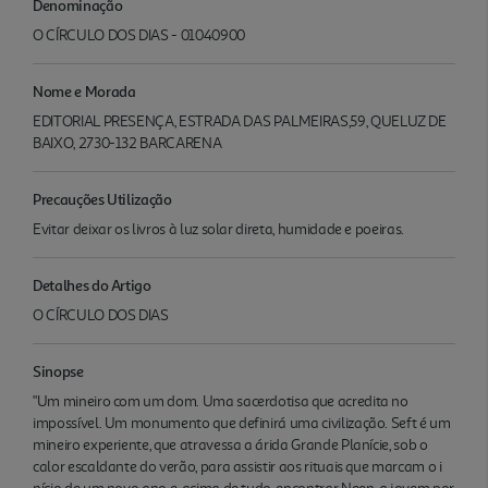
Denominação
O CÍRCULO DOS DIAS - 01040900
Nome e Morada
EDITORIAL PRESENÇA, ESTRADA DAS PALMEIRAS,59, QUELUZ DE
BAIXO, 2730-132 BARCARENA
Precauções Utilização
Evitar deixar os livros à luz solar direta, humidade e poeiras.
Detalhes do Artigo
O CÍRCULO DOS DIAS
Sinopse
"Um mineiro com um dom. Uma sacerdotisa que acredita no
impossível. Um monumento que de­finirá uma civilização. Seft é um
mineiro experiente, que atravessa a árida Grande Planície, sob o
calor escaldante do verão, para assistir aos rituais que marcam o i