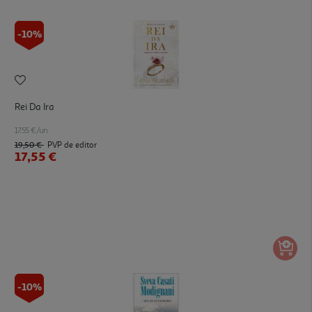
-10%
Rei Da Ira
17.55 €/un
19,50 €
PVP de editor
17,55 €
-10%