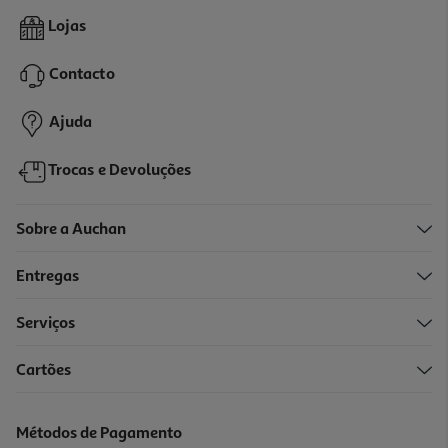
Livro Viajar
Lojas
14.85 €/un
16,50 €
PVP de editor
Contacto
14,85 €
Ajuda
Trocas e Devoluções
Sobre a Auchan
Entregas
-10%
Serviços
Cartões
Livro O Livro Das Últimas Cartas De Kerry Barrett
18.41 €/un
Métodos de Pagamento
20,45 €
PVP de editor