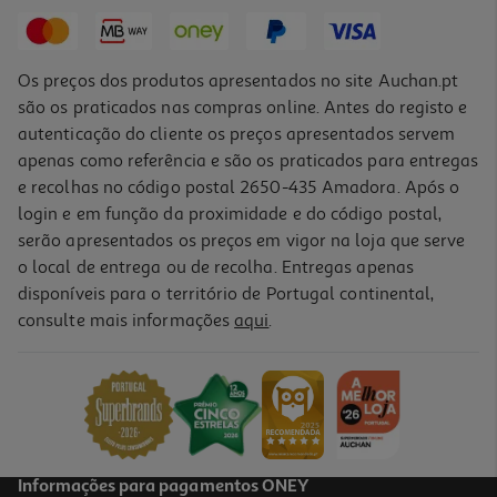
18,41 €
Os preços dos produtos apresentados no site Auchan.pt
são os praticados nas compras online. Antes do registo e
autenticação do cliente os preços apresentados servem
apenas como referência e são os praticados para entregas
e recolhas no código postal 2650-435 Amadora. Após o
login e em função da proximidade e do código postal,
-10%
serão apresentados os preços em vigor na loja que serve
o local de entrega ou de recolha. Entregas apenas
disponíveis para o território de Portugal continental,
consulte mais informações
aqui
.
Livro Clareiras
15.93 €/un
17,70 €
PVP de editor
15,93 €
Informações para pagamentos ONEY