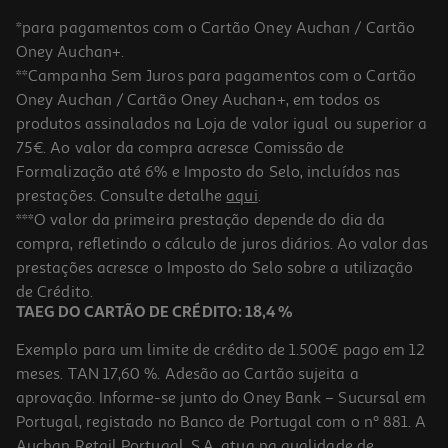
*para pagamentos com o Cartão Oney Auchan / Cartão
Oney Auchan+.
**Campanha Sem Juros para pagamentos com o Cartão
Oney Auchan / Cartão Oney Auchan+, em todos os
-10%
produtos assinalados na Loja de valor igual ou superior a
75€. Ao valor da compra acresce Comissão de
Formalização até 6% e Imposto do Selo, incluídos nas
prestações. Consulte detalhe
aqui
.
Livro Noites Brancas
***O valor da primeira prestação depende do dia da
compra, refletindo o cálculo de juros diários. Ao valor das
11.97 €/un
prestações acresce o Imposto do Selo sobre a utilização
13,30 €
PVP de editor
11,97 €
de Crédito.
TAEG DO CARTÃO DE CRÉDITO: 18,4 %
Exemplo para um limite de crédito de 1.500€ pago em 12
meses. TAN 17,60 %. Adesão ao Cartão sujeita a
aprovação. Informe-se junto do Oney Bank – Sucursal em
Portugal, registado no Banco de Portugal com o nº 881. A
Auchan Retail Portugal, S.A. atua na qualidade de