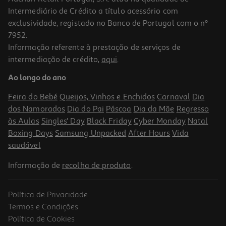
Intermediário de Crédito a título acessório com
-10%
exclusividade, registado no Banco de Portugal com o nº
7952.
Informação referente à prestação de serviços de
intermediação de crédito,
aqui
.
Livro Um Chapéu De Leopardo
Ao longo do ano
12.6 €/un
14,00 €
PVP de editor
Feira do Bebé
Queijos, Vinhos e Enchidos
Carnaval
Dia
12,60 €
dos Namorados
Dia do Pai
Páscoa
Dia da Mãe
Regresso
às Aulas
Singles' Day
Black Friday
Cyber Monday
Natal
Boxing Days
Samsung Unpacked
After Hours
Vida
saudável
Informação de
recolha de produto
.
Política de Privacidade
-10%
Termos e Condições
Política de Cookies