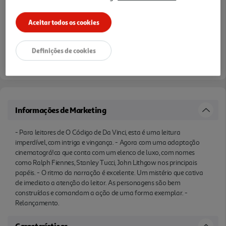
Aceitar todos os cookies
Definições de cookies
Informações de Marketing
- Para leitores de O Código de Da Vinci, esta é uma leitura
imperdível, com intriga e vingança. - Agora com uma adaptação
cinematográ!ca que conta com um elenco de luxo, com nomes
como Ralph Fiennes, Stanley Tucci, John Lithgow nos principais
papéis. - O ritmo da narração é excelente. Um mistério que cativa
de imediato a atenção do leitor. As personagens são bem
construídas e comandam a ação de uma forma exemplar. -
Relançamento.
Características