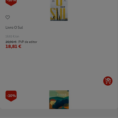
Livro O Sul
18.81 €/un
20,90 €
PVP de editor
18,81 €
-10%