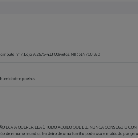
ampula n.º 7, Loja A 2675-413 Odivelas. NIF: 514 700 580
a, humidade e poeiras.
ÃO DEVIA QUERER. ELA É TUDO AQUILO QUE ELE NUNCA CONSEGUIU CONTR
urgião de renome mundial, herdeiro de uma família poderosa e moldado por geraç