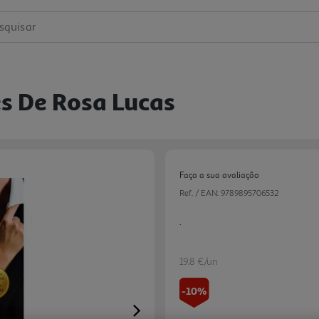
squisar
es De Rosa Lucas
Faça a sua avaliação
Ref. / EAN:
9789895706532
.
19.8 €/un
-10%
Next