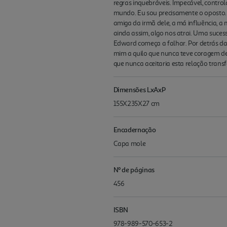
regras inquebráveis. Impecável, contr
mundo. Eu sou precisamente o oposto. C
amiga da irmã dele, a má influência, 
ainda assim, algo nos atrai. Uma suces
Edward começa a falhar. Por detrás da
mim a quilo que nunca teve coragem de
que nunca aceitaria esta relação transf
Dimensões LxAxP
155X235X27 cm
Encadernação
Capa mole
Nº de páginas
456
ISBN
978-989-570-653-2