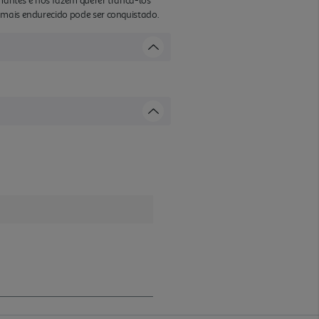
amantes e nos fazem querer trancá-los
 mais endurecido pode ser conquistado.