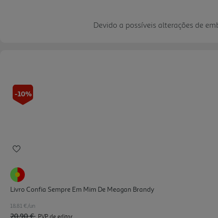
Devido a possíveis alterações de e
-10%
Livro Confia Sempre Em Mim De Meagan Brandy
18.81 €/un
20,90 €
PVP de editor