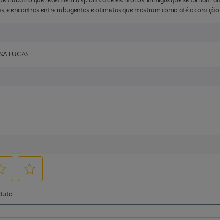
de trabalho que redefinem a «p olítica de escritório», inimigos que se tornam 
as, e encontros entre rabugentos e otimistas que mostram como até o cora ção
OSA LUCAS