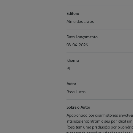
Editora
Alma dos Livros
Data Lançamento
08-04-2026
Idioma
PT
Autor
Rosa Lucas
Sobre o Autor
Apaixonada por criar histórias envolven
intensas encontram o seu par ideal em
Rosa tem uma predileção por bilionár