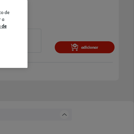
to de
r a
a de
adicionar