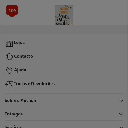
-10%
Livro A Vida Em Surdina De David Lodge
Lojas
15.21 €/un
16,90 €
PVP de editor
Contacto
15,21 €
Ajuda
Trocas e Devoluções
Sobre a Auchan
Entregas
-10%
Serviços