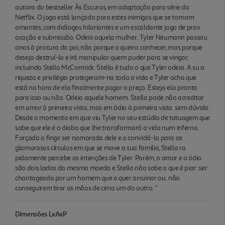
autora do bestseller Às Escuras, em adaptação para série da
Netflix. O jogo está lançado para estes inimigos que se tornam
amantes, com diálogos hilariantes e um escaldante jogo de prov
ocação e submissão. Odeio aquela mulher. Tyler Neumann passou
anos à procura do pai, não porque o queira conhecer, mas porque
deseja destruí-lo e irá manipular quem puder para se vingar,
incluindo Stella McCormick. Stella é tudo o que Tyler odeia. A su a
riqueza e privilégio protegeram-na toda a vida e Tyler acha que
está na hora de ela finalmente pagar o preço. Esteja ela pronta
para isso ou não. Odeio aquele homem. Stella pode não acreditar
em amor à primeira vista, mas em ódio à primeira vista. sem dúvida.
Desde o momento em que viu Tyler no seu estúdio de tatuagem que
sabe que ele é o diabo que lhe transformará a vida num inferno.
Forçada a fingir ser namorada dele e a convidá-lo para os
glamorosos círculos em que se move a sua família, Stella ra
pidamente percebe as intenções de Tyler. Porém, o amor e o ódio
são dois lados da mesma moeda e Stella não sabe o que é pior: ser
chantageada por um homem que a quer arruinar ou. não
conseguirem tirar as mãos de cima um do outro. "
Dimensões LxAxP