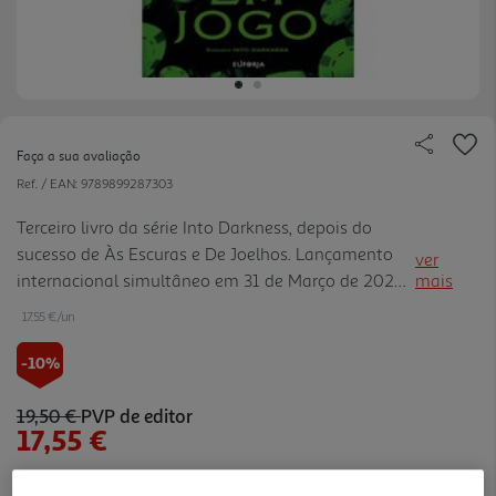
Faça a sua avaliação
Ref. / EAN:
9789899287303
Terceiro livro da série Into Darkness, depois do
sucesso de Às Escuras e De Joelhos. Lançamento
ver
internacional simultâneo em 31 de Março de 2026.
mais
Um divertido dark romance de falso namoro,
17.55 €/un
vingança, traição e redenção com personagens
moralmente ambíguas mu ito picantes. O
-10%
bestsellerÀs Escuras será adaptado para série da
Netflix e já vendeu mais de um milhão de
19,50 €
PVP de editor
17,55 €
exemplares.
Notas de preparação