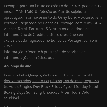
Exemplo para um limite de crédito de 1.500€ pago em 12
meses. TAN 17,60 %. Adesão ao Cartão sujeita a
aprovação. Informe-se junto do Oney Bank – Sucursal em
Portugal, registado no Banco de Portugal com o nº 881. A
Auchan Retail Portugal, S.A. atua na qualidade de
Intermediário de Crédito a título acessório com
-10%
exclusividade, registado no Banco de Portugal com o nº
7952.
Informação referente à prestação de serviços de
intermediação de crédito,
aqui
.
Livro Três Dias Em Junho De Anne Tyler
Ao longo do ano
15.71 €/un
17,45 €
PVP de editor
Feira do Bebé
Queijos, Vinhos e Enchidos
Carnaval
Dia
15,71 €
dos Namorados
Dia do Pai
Páscoa
Dia da Mãe
Regresso
às Aulas
Singles' Day
Black Friday
Cyber Monday
Natal
Boxing Days
Samsung Unpacked
After Hours
Vida
saudável