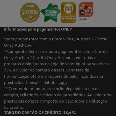
20.61 €/un
22,90 €
PVP de editor
20,61 €
Informações para pagamentos ONEY
*para pagamentos com o Cartão Oney Auchan / Cartão
Oney Auchan+.
**Campanha Sem Juros para pagamentos com o Cartão
Oney Auchan / Cartão Oney Auchan+, em todos os
-10%
produtos assinalados na Loja de valor igual ou superior a
75€. Ao valor da compra acresce Comissão de
Formalização até 6% e Imposto do Selo, incluídos nas
prestações. Consulte detalhe
aqui
.
Livro Verão Em Nova Iorque
***O valor da primeira prestação depende do dia da
compra, refletindo o cálculo de juros diários. Ao valor das
17.55 €/un
prestações acresce o Imposto do Selo sobre a utilização
19,50 €
PVP de editor
17,55 €
de Crédito.
TAEG DO CARTÃO DE CRÉDITO: 18,4 %