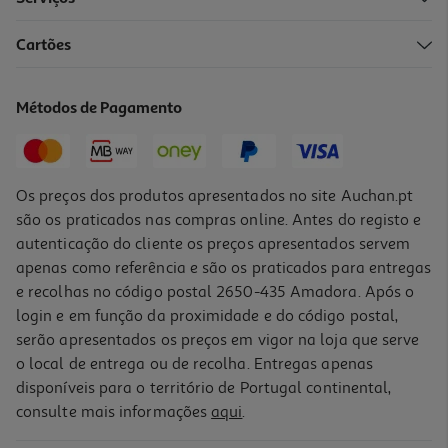
Cartões
Livro O Verão Em Que Te Encontrei De Sarah Morgan
21.15 €/un
Métodos de Pagamento
23,50 €
PVP de editor
21,15 €
Os preços dos produtos apresentados no site Auchan.pt
são os praticados nas compras online. Antes do registo e
autenticação do cliente os preços apresentados servem
apenas como referência e são os praticados para entregas
e recolhas no código postal 2650-435 Amadora. Após o
login e em função da proximidade e do código postal,
-10%
serão apresentados os preços em vigor na loja que serve
o local de entrega ou de recolha. Entregas apenas
disponíveis para o território de Portugal continental,
consulte mais informações
aqui
.
Livro Virar O Jogo De Liz Tomforde