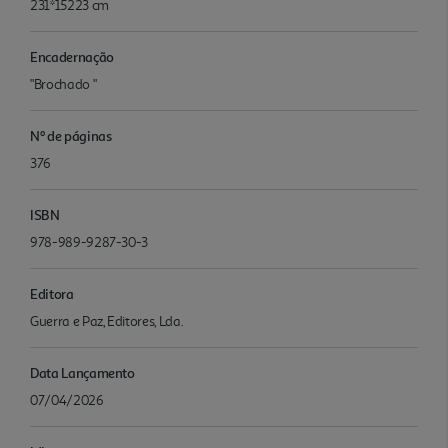
231*15223 cm
Encadernação
"Brochado "
Nº de páginas
376
ISBN
978-989-9287-30-3
Editora
Guerra e Paz, Editores, Lda.
Data Lançamento
07/04/2026