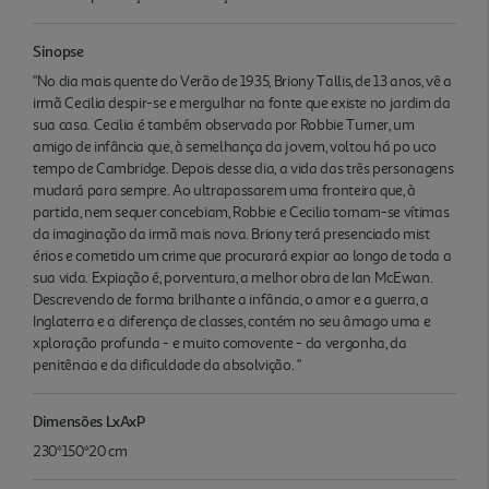
Sinopse
"No dia mais quente do Verão de 1935, Briony Tallis, de 13 anos, vê a
irmã Cecilia despir-se e mergulhar na fonte que existe no jardim da
sua casa. Cecilia é também observada por Robbie Turner, um
amigo de infância que, à semelhança da jovem, voltou há po uco
tempo de Cambridge. Depois desse dia, a vida das três personagens
mudará para sempre. Ao ultrapassarem uma fronteira que, à
partida, nem sequer concebiam, Robbie e Cecilia tornam-se vítimas
da imaginação da irmã mais nova. Briony terá presenciado mist
érios e cometido um crime que procurará expiar ao longo de toda a
sua vida. Expiação é, porventura, a melhor obra de Ian McEwan.
Descrevendo de forma brilhante a infância, o amor e a guerra, a
Inglaterra e a diferença de classes, contém no seu âmago uma e
xploração profunda - e muito comovente - da vergonha, da
penitência e da dificuldade da absolvição. "
Dimensões LxAxP
230*150*20 cm