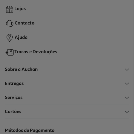
Livro A Médica De Família De J M Dalgliesh
Lojas
17.99 €/un
19,99 €
PVP de editor
Contacto
17,99 €
Ajuda
Trocas e Devoluções
Sobre a Auchan
Entregas
-10%
Serviços
Cartões
Livro Uma Noite De Paixão De Nadia Lee
17.51 €/un
Métodos de Pagamento
19,45 €
PVP de editor