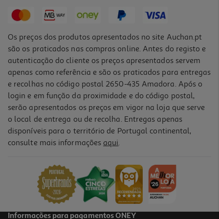
17,51 €
Os preços dos produtos apresentados no site Auchan.pt
são os praticados nas compras online. Antes do registo e
autenticação do cliente os preços apresentados servem
apenas como referência e são os praticados para entregas
e recolhas no código postal 2650-435 Amadora. Após o
login e em função da proximidade e do código postal,
-10%
serão apresentados os preços em vigor na loja que serve
o local de entrega ou de recolha. Entregas apenas
disponíveis para o território de Portugal continental,
consulte mais informações
aqui
.
Livro Um Chapéu De Leopardo
12.6 €/un
14,00 €
PVP de editor
12,60 €
Informações para pagamentos ONEY