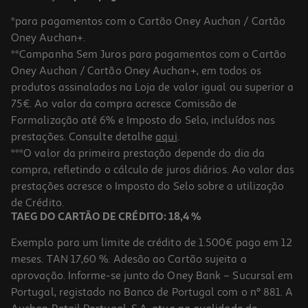
*para pagamentos com o Cartão Oney Auchan / Cartão
Oney Auchan+.
**Campanha Sem Juros para pagamentos com o Cartão
Oney Auchan / Cartão Oney Auchan+, em todos os
-10%
produtos assinalados na Loja de valor igual ou superior a
75€. Ao valor da compra acresce Comissão de
Formalização até 6% e Imposto do Selo, incluídos nas
prestações. Consulte detalhe
aqui
.
Livro Debaixo De Água De Tara Menon
***O valor da primeira prestação depende do dia da
compra, refletindo o cálculo de juros diários. Ao valor das
16.97 €/un
prestações acresce o Imposto do Selo sobre a utilização
18,85 €
PVP de editor
16,97 €
de Crédito.
TAEG DO CARTÃO DE CRÉDITO: 18,4 %
Exemplo para um limite de crédito de 1.500€ pago em 12
meses. TAN 17,60 %. Adesão ao Cartão sujeita a
aprovação. Informe-se junto do Oney Bank – Sucursal em
Portugal, registado no Banco de Portugal com o nº 881. A