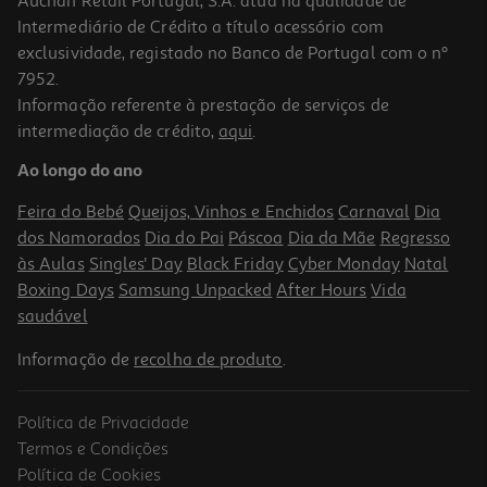
Auchan Retail Portugal, S.A. atua na qualidade de
Intermediário de Crédito a título acessório com
-10%
exclusividade, registado no Banco de Portugal com o nº
7952.
Informação referente à prestação de serviços de
intermediação de crédito,
aqui
.
Livro Diário De Um Gato De Mayumi Nagano
Ao longo do ano
15.93 €/un
17,70 €
PVP de editor
Feira do Bebé
Queijos, Vinhos e Enchidos
Carnaval
Dia
15,93 €
dos Namorados
Dia do Pai
Páscoa
Dia da Mãe
Regresso
às Aulas
Singles' Day
Black Friday
Cyber Monday
Natal
Boxing Days
Samsung Unpacked
After Hours
Vida
saudável
Informação de
recolha de produto
.
Política de Privacidade
-10%
Termos e Condições
Política de Cookies