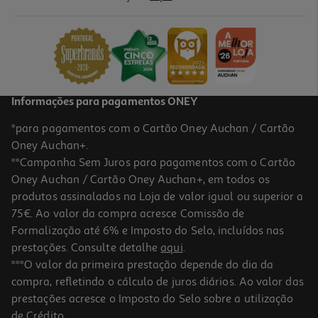
Livro Tóxico De Nicole Blanchard
15.3 €/un
17,00 €
PVP de editor
15,30 €
Informações para pagamentos ONEY
*para pagamentos com o Cartão Oney Auchan / Cartão
Oney Auchan+.
**Campanha Sem Juros para pagamentos com o Cartão
Oney Auchan / Cartão Oney Auchan+, em todos os
-10%
produtos assinalados na Loja de valor igual ou superior a
75€. Ao valor da compra acresce Comissão de
Formalização até 6% e Imposto do Selo, incluídos nas
prestações. Consulte detalhe
aqui
.
Livro Belladonna De Adalyn Grace
***O valor da primeira prestação depende do dia da
compra, refletindo o cálculo de juros diários. Ao valor das
16.65 €/un
prestações acresce o Imposto do Selo sobre a utilização
18,50 €
PVP de editor
16,65 €
de Crédito.