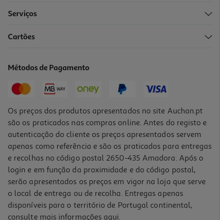
Serviços
Cartões
Livro Foxglove De Adalyn Grace
16.65 €/un
Métodos de Pagamento
18,50 €
PVP de editor
16,65 €
Os preços dos produtos apresentados no site Auchan.pt
são os praticados nas compras online. Antes do registo e
autenticação do cliente os preços apresentados servem
apenas como referência e são os praticados para entregas
e recolhas no código postal 2650-435 Amadora. Após o
login e em função da proximidade e do código postal,
-10%
serão apresentados os preços em vigor na loja que serve
o local de entrega ou de recolha. Entregas apenas
disponíveis para o território de Portugal continental,
consulte mais informações
aqui
.