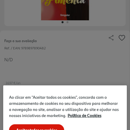
Faça a sua avaliação
Ref. / EAN:
9789897890482
N/D
16.97 €/un
-10%
Ao clicar em "Aceitar todos os cookies", concorda com o
armazenamento de cookies no seu dispositivo para melhorar
18,85 €
PVP de editor
a navegação no site, analisar a utilização do site e ajudar nas
16,97 €
nossas iniciativas de marketing.
Política de Cookies
Notas de preparação
Aceitar todos os cookies