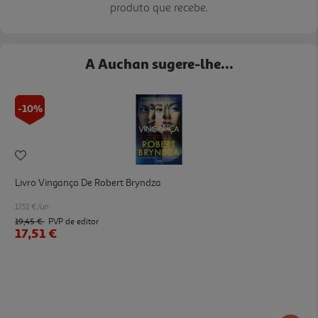
produto que recebe.
A Auchan sugere-lhe...
-10%
Livro Vingança De Robert Bryndza
17.51 €/un
19,45 €
PVP de editor
17,51 €