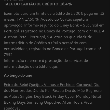
TAEG DO CARTÃO DE CRÉDITO: 18,4 %
Exemplo para um limite de crédito de 1.500€ pago em 12
meses. TAN 17,60 %. Adesão ao Cartão sujeita a
aprovação. Informe-se junto do Oney Bank – Sucursal em
Portugal, registado no Banco de Portugal com o nº 881. A
Auchan Retail Portugal, S.A. atua na qualidade de
Intermediário de Crédito a título acessório com
-10%
exclusividade, registado no Banco de Portugal com o nº
7952.
Informação referente à prestação de serviços de
intermediação de crédito,
aqui
.
Livro Wild Card De Elsie Silver
Ao longo do ano
17.55 €/un
19,50 €
PVP de editor
Feira do Bebé
Queijos, Vinhos e Enchidos
Carnaval
Dia
17,55 €
dos Namorados
Dia do Pai
Páscoa
Dia da Mãe
Regresso
às Aulas
Singles' Day
Black Friday
Cyber Monday
Natal
Boxing Days
Samsung Unpacked
After Hours
Vida
saudável