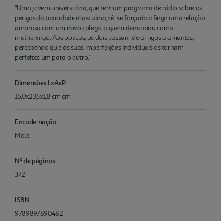
"Uma jovem universitária, que tem um programa de rádio sobre os
perigos da toxicidade masculina, vê-se forçada a fingir uma relação
amorosa com um novo colega, a quem denunciou como
mulherengo. Aos poucos, os dois passam de amigos a amantes,
percebendo qu e as suas imperfeições individuais os tornam
perfeitos um para o outro."
Dimensões LxAxP
15,0x23,5x1,8 cm cm
Encadernação
Mole
Nº de páginas
372
ISBN
9789897890482