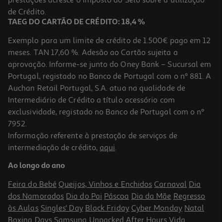
16,97 €
de Crédito.
TAEG DO CARTÃO DE CRÉDITO: 18,4 %
Exemplo para um limite de crédito de 1.500€ pago em 12
meses. TAN 17,60 %. Adesão ao Cartão sujeita a
aprovação. Informe-se junto do Oney Bank – Sucursal em
Portugal, registado no Banco de Portugal com o nº 881. A
Auchan Retail Portugal, S.A. atua na qualidade de
Intermediário de Crédito a título acessório com
-10%
exclusividade, registado no Banco de Portugal com o nº
7952.
Informação referente à prestação de serviços de
intermediação de crédito,
aqui
.
Livro Como Fisgar Uma Herdeira 1º Volume De Julia Quinn
Ao longo do ano
16.65 €/un
18,50 €
PVP de editor
Feira do Bebé
Queijos, Vinhos e Enchidos
Carnaval
Dia
16,65 €
dos Namorados
Dia do Pai
Páscoa
Dia da Mãe
Regresso
às Aulas
Singles' Day
Black Friday
Cyber Monday
Natal
Boxing Days
Samsung Unpacked
After Hours
Vida