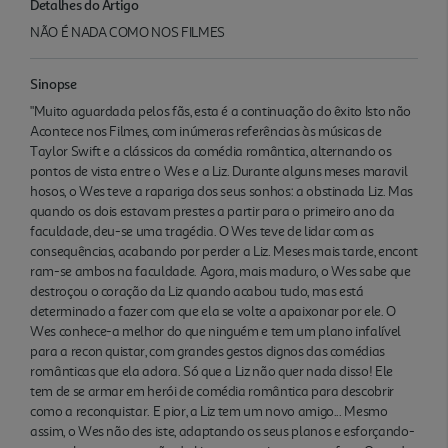
Detalhes do Artigo
NÃO É NADA COMO NOS FILMES
Sinopse
"Muito aguardada pelos fãs, esta é a continuação do êxito Isto não
Acontece nos Filmes, com inúmeras referências às músicas de
Taylor Swift e a clássicos da comédia romântica, alternando os
pontos de vista entre o Wes e a Liz. Durante alguns meses maravil
hosos, o Wes teve a rapariga dos seus sonhos: a obstinada Liz. Mas
quando os dois estavam prestes a partir para o primeiro ano da
faculdade, deu-se uma tragédia. O Wes teve de lidar com as
consequências, acabando por perder a Liz. Meses mais tarde, encont
ram-se ambos na faculdade. Agora, mais maduro, o Wes sabe que
destroçou o coração da Liz quando acabou tudo, mas está
determinado a fazer com que ela se volte a apaixonar por ele. O
Wes conhece-a melhor do que ninguém e tem um plano infalível
para a recon quistar, com grandes gestos dignos das comédias
românticas que ela adora. Só que a Liz não quer nada disso! Ele
tem de se armar em herói de comédia romântica para descobrir
como a reconquistar. E pior, a Liz tem um novo amigo... Mesmo
assim, o Wes não des iste, adaptando os seus planos e esforçando-