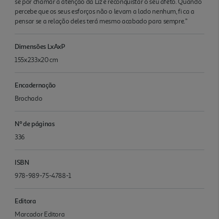
se por chamar a atenção da Liz e reconquistar o seu afeto. Quando
percebe que os seus esforços não o levam a lado nenhum, fi ca a
pensar se a relação deles terá mesmo acabado para sempre."
Dimensões LxAxP
155x233x20 cm
Encadernação
Brochado
Nº de páginas
336
ISBN
978-989-75-4788-1
Editora
Marcador Editora