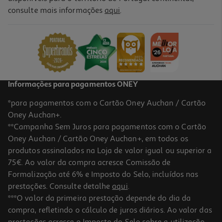
consulte mais informações
aqui
.
Livro Como Cativar Um Marquês De: Julia Quinn
17.55 €/un
19,50 €
PVP de editor
17,55 €
Informações para pagamentos ONEY
*para pagamentos com o Cartão Oney Auchan / Cartão
Oney Auchan+.
**Campanha Sem Juros para pagamentos com o Cartão
Oney Auchan / Cartão Oney Auchan+, em todos os
-10%
produtos assinalados na Loja de valor igual ou superior a
75€. Ao valor da compra acresce Comissão de
Formalização até 6% e Imposto do Selo, incluídos nas
prestações. Consulte detalhe
aqui
.
Livro O Amor Não Vem Com Gps De Hannah Brown
***O valor da primeira prestação depende do dia da
compra, refletindo o cálculo de juros diários. Ao valor das
16.97 €/un
prestações acresce o Imposto do Selo sobre a utilização
18,85 €
PVP de editor