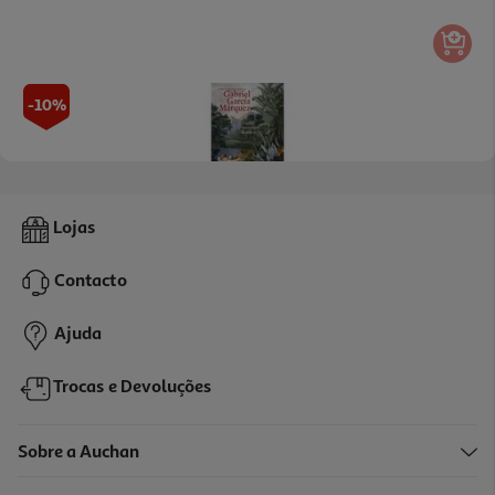
-10%
Livro O Amor Nos Tempos De Cólera De Gabriel García Márquez
Lojas
19.98 €/un
22,20 €
PVP de editor
Contacto
19,98 €
Ajuda
Trocas e Devoluções
Sobre a Auchan