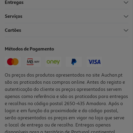
Entregas
-10%
Serviços
Cartões
Livro Vermelho Como Sangue Azul De Elizabeth Hart
16.97 €/un
Métodos de Pagamento
18,85 €
PVP de editor
16,97 €
Os preços dos produtos apresentados no site Auchan.pt
são os praticados nas compras online. Antes do registo e
autenticação do cliente os preços apresentados servem
apenas como referência e são os praticados para entregas
e recolhas no código postal 2650-435 Amadora. Após o
login e em função da proximidade e do código postal,
-10%
serão apresentados os preços em vigor na loja que serve
o local de entrega ou de recolha. Entregas apenas
disponíveis para o território de Portugal continental,