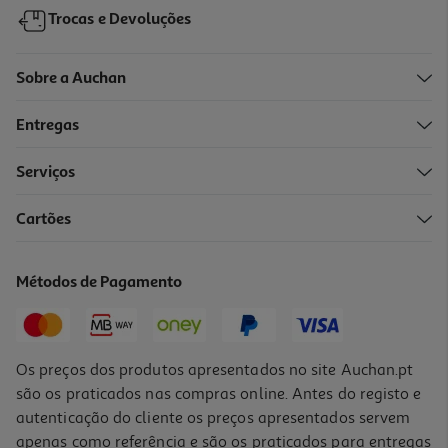
Trocas e Devoluções
Sobre a Auchan
Entregas
-10%
Serviços
Cartões
Livro O Buraco Da Agulha - Ken Follett
18.81 €/un
Métodos de Pagamento
20,90 €
PVP de editor
18,81 €
Os preços dos produtos apresentados no site Auchan.pt
são os praticados nas compras online. Antes do registo e
autenticação do cliente os preços apresentados servem
apenas como referência e são os praticados para entregas