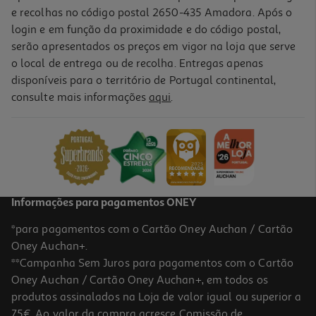
e recolhas no código postal 2650-435 Amadora. Após o
login e em função da proximidade e do código postal,
-10%
serão apresentados os preços em vigor na loja que serve
o local de entrega ou de recolha. Entregas apenas
disponíveis para o território de Portugal continental,
consulte mais informações
aqui
.
Livro O Terceiro Gémeo Ken Follett
19.71 €/un
21,90 €
PVP de editor
19,71 €
Informações para pagamentos ONEY
*para pagamentos com o Cartão Oney Auchan / Cartão
Oney Auchan+.
**Campanha Sem Juros para pagamentos com o Cartão
Oney Auchan / Cartão Oney Auchan+, em todos os
-10%
produtos assinalados na Loja de valor igual ou superior a
75€. Ao valor da compra acresce Comissão de