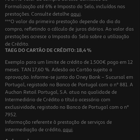
Formalização até 6% e Imposto do Selo, incluídos nas
prestações. Consulte detalhe
aqui
.
Retaliação De Fern Michaels
***O valor da primeira prestação depende do dia da
compra, refletindo o cálculo de juros diários. Ao valor das
14.31 €/un
prestações acresce o Imposto do Selo sobre a utilização
15,90 €
PVP de editor
14,31 €
de Crédito.
TAEG DO CARTÃO DE CRÉDITO: 18,4 %
Exemplo para um limite de crédito de 1.500€ pago em 12
meses. TAN 17,60 %. Adesão ao Cartão sujeita a
aprovação. Informe-se junto do Oney Bank – Sucursal em
Portugal, registado no Banco de Portugal com o nº 881. A
Auchan Retail Portugal, S.A. atua na qualidade de
Intermediário de Crédito a título acessório com
-10%
exclusividade, registado no Banco de Portugal com o nº
7952.
Informação referente à prestação de serviços de
intermediação de crédito,
aqui
.
Livro O Escritório De Freida Mcfadden