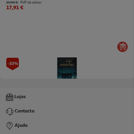
19,90 €
PVP de editor
17,91 €
-10%
Livro Vou Encontrar A Chave De Alex Ahndoril
Lojas
17.98 €/un
19,98 €
PVP de editor
Contacto
17,98 €
Ajuda