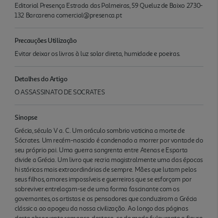
Editorial Presença Estrada das Palmeiras, 59 Queluz de Baixo 2730-
132 Barcarena comercial@presenca.pt
Precauções Utilização
Evitar deixar os livros à luz solar direta, humidade e poeiras.
Detalhes do Artigo
O ASSASSINATO DE SOCRATES
Sinopse
Grécia, século V a. C. Um oráculo sombrio vaticina a morte de
Sócrates. Um recém-nascido é condenado a morrer por vontade do
seu próprio pai. Uma guerra sangrenta entre Atenas e Esparta
divide a Grécia. Um livro que recria magistralmente uma das épocas
hi stóricas mais extraordinárias de sempre. Mães que lutam pelos
seus filhos, amores impossíveis e guerreiros que se esforçam por
sobreviver entrelaçam-se de uma forma fascinante com os
governantes, os artistas e os pensadores que conduziram a Grécia
clássic a ao apogeu da nossa civilização. Ao longo das páginas