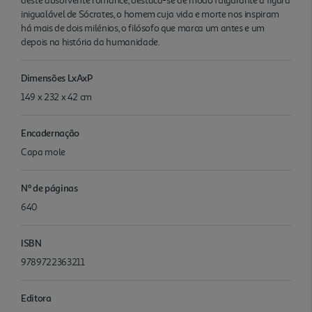
deste absorvente romance, destaca-se de modo fulgurante a figura
inigualável de Sócrates, o homem cuja vida e morte nos inspiram
há mais de dois milénios, o filósofo que marca um antes e um
depois na história da humanidade.
Dimensões LxAxP
149 x 232 x 42 cm
Encadernação
Capa mole
Nº de páginas
640
ISBN
9789722363211
Editora