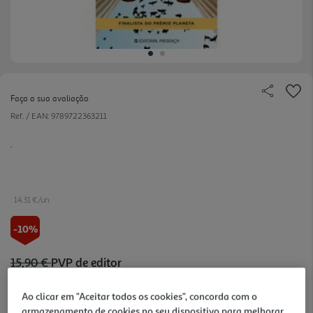
Faça a sua avaliação
Ref. / EAN:
9789722363211
.
14.31 €/un
-10%
15,90 €
PVP de editor
14,31 €
Ao clicar em "Aceitar todos os cookies", concorda com o
armazenamento de cookies no seu dispositivo para melhorar
Notas de preparação