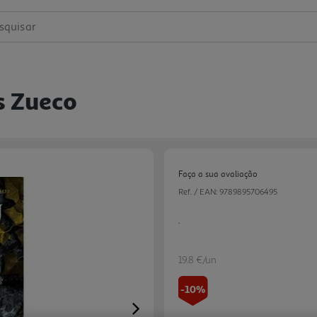
squisar
s Zueco
Faça a sua avaliação
Ref. / EAN:
9789895706495
.
19.8 €/un
-10%
Next