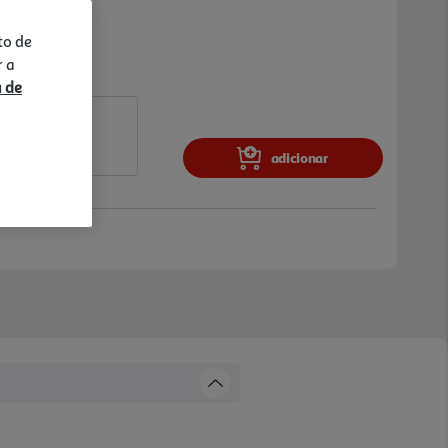
to de
r a
a de
adicionar