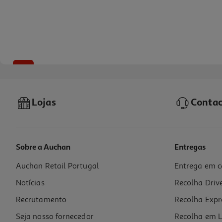
-10%
Lojas
Contac
Sobre a Auchan
Entregas
Auchan Retail Portugal
Entrega em c
Livro A Mulher Do Meu Marido De Alice Feeney
Notícias
Recolha Driv
17.51 €/un
19,45 €
PVP de editor
Recrutamento
Recolha Expr
17,51 €
Seja nosso fornecedor
Recolha em L