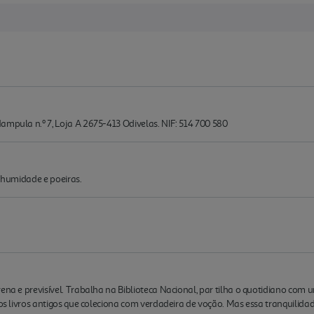
ampula n.º 7, Loja A 2675-413 Odivelas. NIF: 514 700 580
a, humidade e poeiras.
rena e previsível. Trabalha na Biblioteca Nacional, par tilha o quotidiano com
 dos livros antigos que coleciona com verdadeira de voção. Mas essa tranquilid