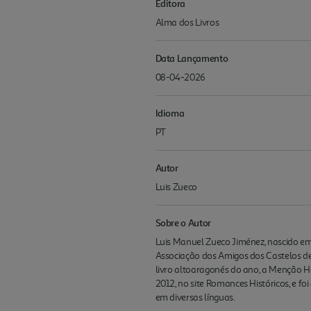
Editora
Alma dos Livros
Data Lançamento
08-04-2026
Idioma
PT
Autor
Luis Zueco
Sobre o Autor
Luis Manuel Zueco Jiménez, nascido em 
Associação dos Amigos dos Castelos de 
livro altoaragonés do ano, a Menção H
2012, no site Romances Históricos, e f
em diversas línguas.