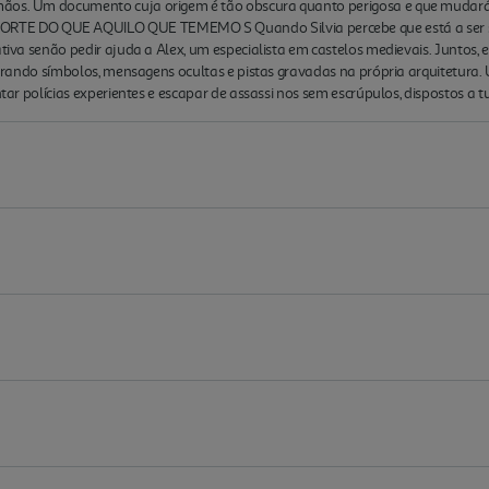
mãos. Um documento cuja origem é tão obscura quanto perigosa e que mudará
E DO QUE AQUILO QUE TEMEMO S Quando Silvia percebe que está a ser seg
nativa senão pedir ajuda a Alex, um especialista em castelos medievais. Junto
ecifrando símbolos, mensagens ocultas e pistas gravadas na própria arquitetur
entar polícias experientes e escapar de assassi nos sem escrúpulos, dispostos a 