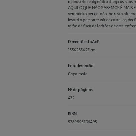
manuscrito enigmático chega às suas 
AQUILO QUE NÃO SABEMOS É MAIS FORT
verdadeiro perigo, não lhe resta alter
levará a percorrer vários castel os, d
terão de fugir de ladrões de arte, enfr
Dimensões LxAxP
155X235X27 cm
Encadernação
Capa mole
Nº de páginas
432
ISBN
9789895706495