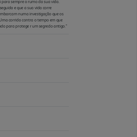
 para sempre o rumo da sua vida.
uida e que a sua vida corre
s, embarcam numa investigação que os
a. Uma corrida contra o tempo em que
tudo para protege r um segredo antigo."