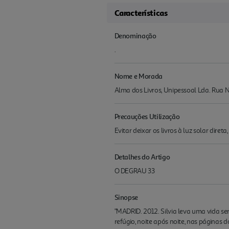
Características
Denominação
.
Nome e Morada
Alma dos Livros, Unipessoal Lda. Rua N
Precauções Utilização
Evitar deixar os livros à luz solar diret
Detalhes do Artigo
O DEGRAU 33
Sinopse
"MADRID. 2012. Silvia leva uma vida se
refúgio, noite após noite, nas páginas