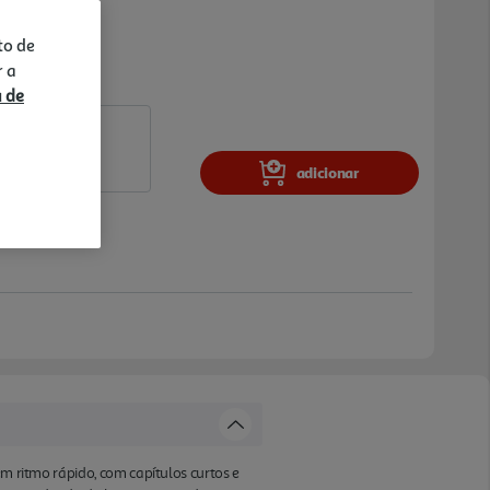
to de
r a
a de
adicionar
em ritmo rápido, com capítulos curtos e