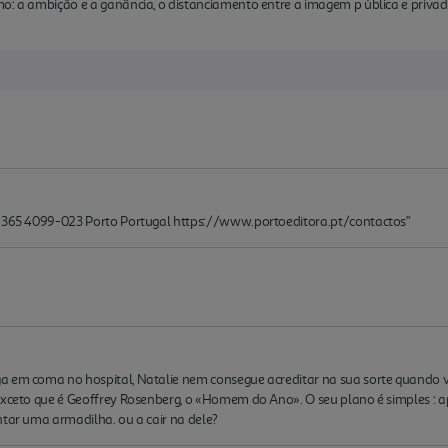
o: a ambição e a ganância, o distanciamento entre a imagem p ública e privada
, 365 4099-023 Porto Portugal https://www.portoeditora.pt/contactos"
a em coma no hospital, Natalie nem consegue acreditar na sua sorte quando 
 exceto que é Geoffrey Rosenberg, o «Homem do Ano». O seu plano é simples : 
ntar uma armadilha. ou a cair na dele?