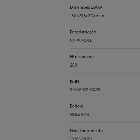
Dimensões LxAxP
15,0x23,5x2,0 cm cm
Encadernação
CAPA MOLE
Nº de páginas
288
ISBN
9789897892493
Editora
SINGULAR
Data Lançamento
19/03/2026