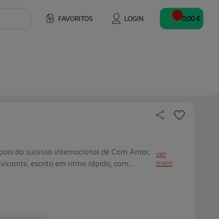
FAVORITOS
LOGIN
0,00 €
pois do sucesso internacional de Com Amor,
ver
mais
 viciante, escrito em ritmo rápido, com
lot twists; Trabalha temas como: a ambição e
o entre a imagem p ública e privada, o poder
família que escolhemos."