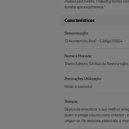
muitos plot twists; Trabalha temas com
família que escolhemos."
Características
Denominação
"O Homem do Ano" - Código 05614
Nome e Morada
"Porto Editora, SA Rua da Restauração
Precauções Utilização
Nada a assinalar
Sinopse
Depois de encontrar a sua melhor amig
quem a amiga saiu na noite anterior -
vingar-se. No entanto, estará ela a mo