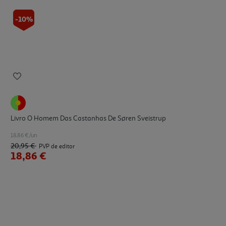
-10%
Livro O Homem Das Castanhas De Søren Sveistrup
18.86 €/un
20,95 €
PVP de editor
18,86 €