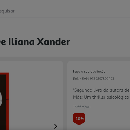
squisar
e Iliana Xander
Faça a sua avaliação
Ref. / EAN:
9789897892493
"Segundo livro da autora de
Mãe; Um thriller psicológico
capítulos curtos e muitos p
17.99 €/un
a ganância, o distanciament
do dinheiro, a amizade e a 
-10%
Next