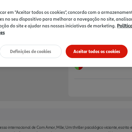
19,99 €
PVP de editor
17,99 €
icar em "Aceitar todos os cookies", concorda com o armazenamen
es no seu dispositivo para melhorar a navegação no site, analisa
Notas de preparação
zação do site e ajudar nas nossas iniciativas de marketing.
Polític
ies
Definições de cookies
Aceitar todos os cookies
sso internacional de Com Amor, Mãe; Um thriller psicológico viciante, escrito 