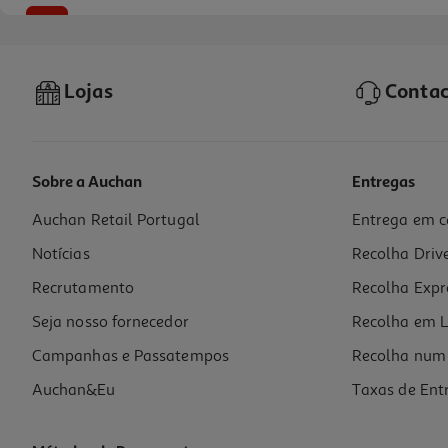
-10%
Lojas
Contac
Sobre a Auchan
Entregas
Auchan Retail Portugal
Entrega em c
Livro A Mulher Do Meu Marido De Alice Feeney
Notícias
Recolha Driv
17.51 €/un
19,45 €
PVP de editor
Recrutamento
Recolha Expr
17,51 €
Seja nosso fornecedor
Recolha em L
Campanhas e Passatempos
Recolha num 
Auchan&Eu
Taxas de Ent