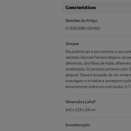
Características
Detalhes do Artigo
O TERCEIRO GEMEO
Sinopse
Ele poderia ser o seu amante, o seu ami
cientista Jeannie Ferrami depara-se co
diferentes, são filhos de mães diferen
condenado. O contacto próximo com Ste
pessoal. Steve é acusado de um crime te
investigam o m istério e começam a pôr
emocionante sobre um mal oculto, O Te
Dimensões LxAxP
148 x 228 x 28 cm
Encadernação