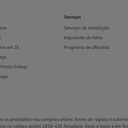
Serviços
asa
Serviços de instalação
e
Impressão de fotos
ess em 1h
Programa de afiliados
oja
Ponto Pickup
rega
o os praticados nas compras online. Antes do registo e autent
lhas no código postal 2650-435 Amadora. Após o login e em fu