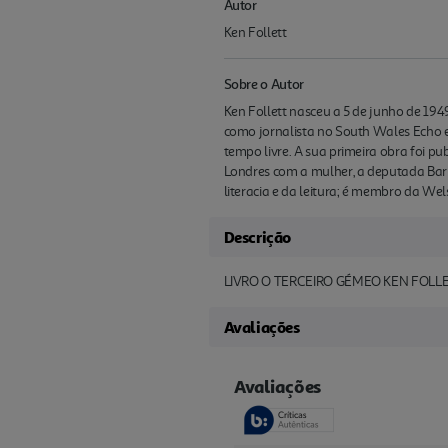
Autor
Ken Follett
Sobre o Autor
Ken Follett nasceu a 5 de junho de 1949
como jornalista no South Wales Echo e,
tempo livre. A sua primeira obra foi pu
Londres com a mulher, a deputada Barba
literacia e da leitura; é membro da W
Descrição
LIVRO O TERCEIRO GÉMEO KEN FOLL
Avaliações