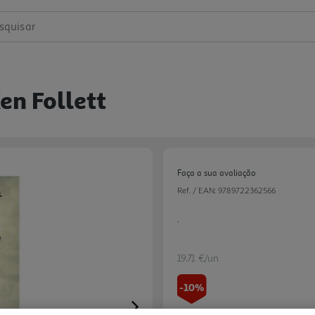
squisar
en Follett
Faça a sua avaliação
Ref. / EAN:
9789722362566
.
19.71 €/un
-10%
Next