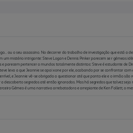
go... ou o seu assassino. No decorrer do trabalho de investigação que está a 
m um mistério intrigante: Steve Logan e Dennis Pinker parecem se r gémeos id
tes e parecem pertencer a mundos totalmente distintos: Steve é estudante de Di
ve leva a que Jeannie se apai xone por ele, acabando por se confrontar com 
rrível, e Jeannie vê-se obrigada a questionar até que ponto ele e o irmão são r
 a descoberto segredos até então ignorados. Mas há segredos que talvez seja 
rceiro Gémeo é uma narrativa arrebatadora e arrepiante de Ken Follett, o mes