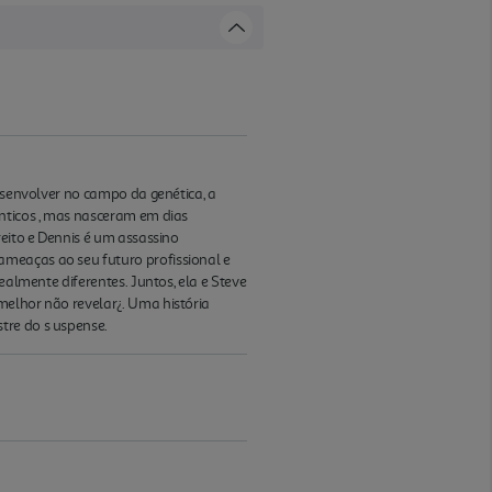
desenvolver no campo da genética, a
ênticos , mas nasceram em dias
reito e Dennis é um assassino
ameaças ao seu futuro profissional e
ealmente diferentes. Juntos, ela e Steve
melhor não revelar¿. Uma história
tre do s uspense.