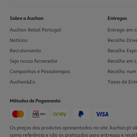
Sobre a Auchan
Entregas
Auchan Retail Portugal
Entrega em c
Livro Nome De Código:leoparda Ken Follett
Notícias
Recolha Driv
21.51 €/un
23,90 €
PVP de editor
Recrutamento
Recolha Expr
21,51 €
Seja nosso fornecedor
Recolha em L
Campanhas e Passatempos
Recolha num 
Auchan&Eu
Taxas de Ent
Métodos de Pagamento
-10%
Os preços dos produtos apresentados no site Auchan.pt sã
como referência e são os praticados para entregas e reco