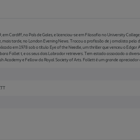
, em Cardiff, no País de Gales, e licenciou-se em Filosofia no University Colle
 mais tarde, no London Evening News. Trocou a profissão de j ornalista pela d
blicada em 1978 sob o título Eye of the Needle, um thriller que venceu o Edgar
ra Follet t, e os seus dois Labrador retrievers. Tem estado associado a dive
elsh Academy e Fellow da Royal Society of Arts. Follett é um grande apreciad
ETT