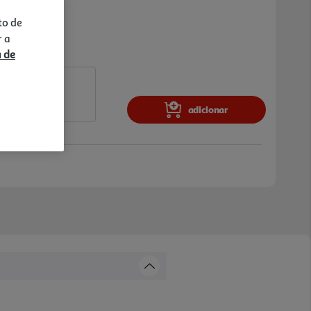
to de
r a
a de
adicionar