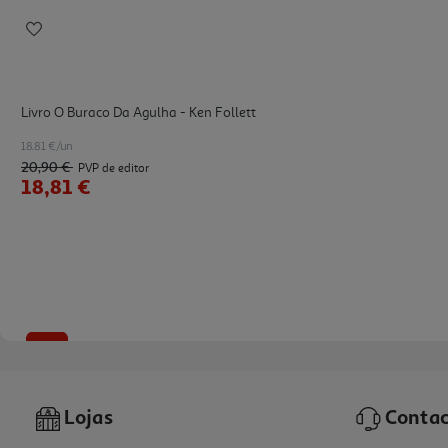
Livro O Buraco Da Agulha - Ken Follett
18.81 €/un
20,90 €
PVP de editor
18,81 €
-10%
Lojas
Contac