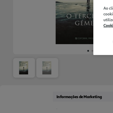
Ao cl
cooki
utili
Cook
Informações de Marketing
.