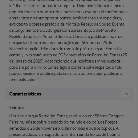
inéditas - e uma cronologia completa. Livro beneficiará da imensa
popularidade da autora e do entrevistado, estando já confirmadas
entre vistas nos principais suportes; Acabamento em capa dura,
extratexto a cores e prefácio de Marcelo Rebelo de Sousa; Evento
de lançamento na Culturgest com apresentação de Marcelo
Rebelo de Sousa e António Barreto; Obra será publicada no mês
em que se inici am as comemorações dos 50 anos do 25 de
Novembro, ação definidora do rumo do país e na qual Eanes foi
central; Livro sairá perto do 90.º aniversário de Ramalho Eanes (25
de janeiro de 2025), data redonda que resultará em visibilidade
para si e para o livr o; Eanes, figura consensual e respeitada, fala
poucas vezes em público, pelo que a sua palavra aqui publicada
tem mais valor."
Características
Sinopse
Um livro em que Ramalho Eanes, conduzido por Fátima Campos
Ferreira, reflete sobre o estado do mundo e do país, as Forças
Armadas, o 25 de Novembro, a democracia e outros tópicos. A
presente edição, em capa dura, contém ainda textos de Fátima