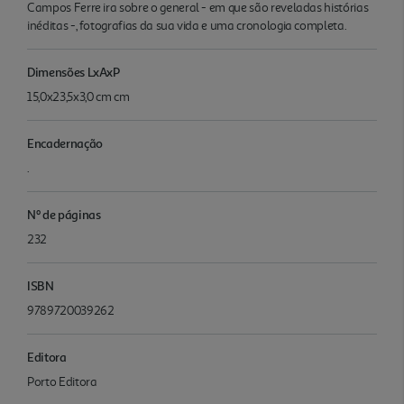
Campos Ferre ira sobre o general - em que são reveladas histórias
inéditas -, fotografias da sua vida e uma cronologia completa.
Dimensões LxAxP
15,0x23,5x3,0 cm cm
Encadernação
.
Nº de páginas
232
ISBN
9789720039262
Editora
Porto Editora