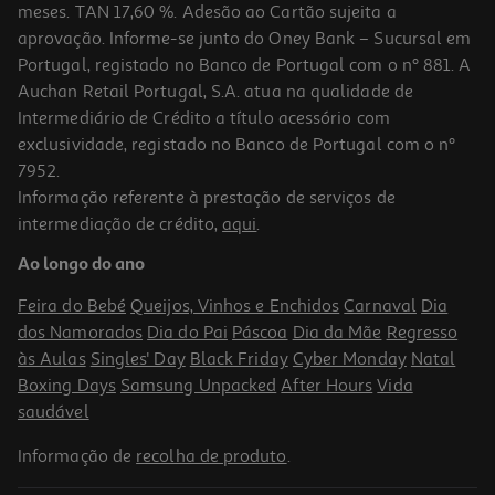
meses. TAN 17,60 %. Adesão ao Cartão sujeita a
aprovação. Informe-se junto do Oney Bank – Sucursal em
Portugal, registado no Banco de Portugal com o nº 881. A
Auchan Retail Portugal, S.A. atua na qualidade de
Intermediário de Crédito a título acessório com
exclusividade, registado no Banco de Portugal com o nº
7952.
Informação referente à prestação de serviços de
intermediação de crédito,
aqui
.
Ao longo do ano
Feira do Bebé
Queijos, Vinhos e Enchidos
Carnaval
Dia
dos Namorados
Dia do Pai
Páscoa
Dia da Mãe
Regresso
às Aulas
Singles' Day
Black Friday
Cyber Monday
Natal
Boxing Days
Samsung Unpacked
After Hours
Vida
saudável
Informação de
recolha de produto
.