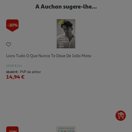
A Auchan sugere-lhe...
-10%
Livro Tudo O Que Nunca Te Disse De João Mota
14.94 €/un
16,60 €
PVP de editor
14,94 €
-10%