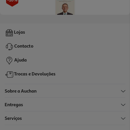
Livro António José Seguro - Um De Nós De Rui Gomes
Lojas
15.21 €/un
16,90 €
PVP de editor
Contacto
15,21 €
Ajuda
Trocas e Devoluções
Sobre a Auchan
Entregas
-10%
Serviços