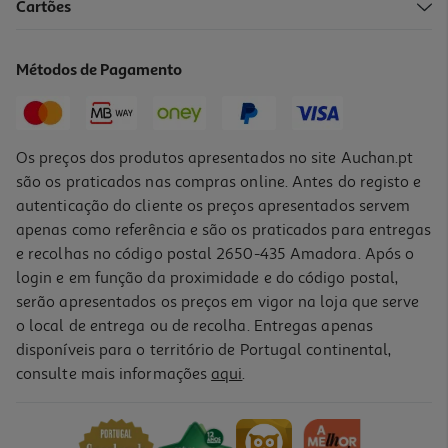
Cartões
Livro O Príncipe De Nicolau Maquiavel
17.91 €/un
Métodos de Pagamento
19,90 €
PVP de editor
17,91 €
Os preços dos produtos apresentados no site Auchan.pt
são os praticados nas compras online. Antes do registo e
autenticação do cliente os preços apresentados servem
apenas como referência e são os praticados para entregas
e recolhas no código postal 2650-435 Amadora. Após o
login e em função da proximidade e do código postal,
-10%
serão apresentados os preços em vigor na loja que serve
o local de entrega ou de recolha. Entregas apenas
disponíveis para o território de Portugal continental,
consulte mais informações
aqui
.
Livro Mais Além De Gonçalo Cadilhe
15.93 €/un
17,70 €
PVP de editor