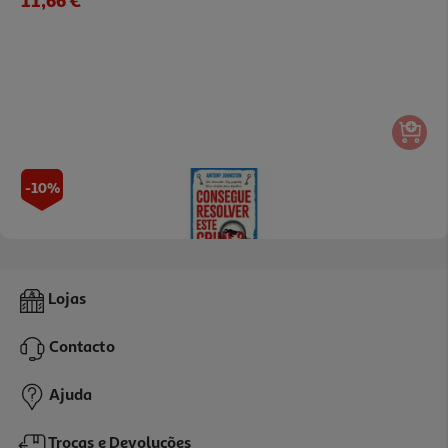
-10%
Livro Consegue Resolver Este Crime?
Lojas
17.55 €/un
19,50 €
PVP de editor
Contacto
17,55 €
Ajuda
Trocas e Devoluções