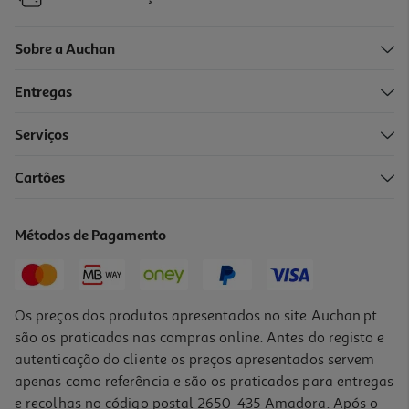
Sobre a Auchan
Entregas
-10%
Serviços
Cartões
Livro A Pior Companhia Para Um Casamento De Pippa Grant
17.91 €/un
Métodos de Pagamento
19,90 €
PVP de editor
17,91 €
Os preços dos produtos apresentados no site Auchan.pt
são os praticados nas compras online. Antes do registo e
autenticação do cliente os preços apresentados servem
apenas como referência e são os praticados para entregas
e recolhas no código postal 2650-435 Amadora. Após o