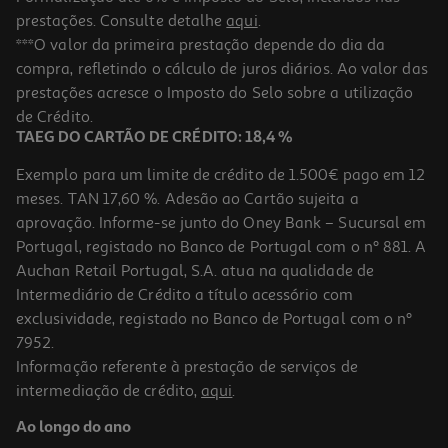
prestações. Consulte detalhe
aqui
.
Livro Powerless De Elsie Silver
***O valor da primeira prestação depende do dia da
compra, refletindo o cálculo de juros diários. Ao valor das
16.65 €/un
prestações acresce o Imposto do Selo sobre a utilização
18,50 €
PVP de editor
16,65 €
de Crédito.
TAEG DO CARTÃO DE CRÉDITO: 18,4 %
Exemplo para um limite de crédito de 1.500€ pago em 12
meses. TAN 17,60 %. Adesão ao Cartão sujeita a
aprovação. Informe-se junto do Oney Bank – Sucursal em
Portugal, registado no Banco de Portugal com o nº 881. A
Auchan Retail Portugal, S.A. atua na qualidade de
Intermediário de Crédito a título acessório com
-10%
exclusividade, registado no Banco de Portugal com o nº
7952.
Informação referente à prestação de serviços de
intermediação de crédito,
aqui
.
Livro Coisas Nunca Superamos De Lucy Score
Ao longo do ano
18.81 €/un