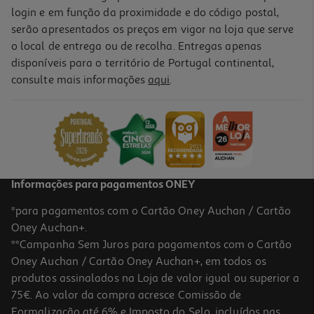
login e em função da proximidade e do código postal,
-10%
serão apresentados os preços em vigor na loja que serve
o local de entrega ou de recolha. Entregas apenas
disponíveis para o território de Portugal continental,
consulte mais informações
aqui
.
Livro Isto Começa Aqui: Edição De Colecionador Colleen Hoover
19.76 €/un
21,95 €
PVP de editor
19,76 €
Informações para pagamentos ONEY
*para pagamentos com o Cartão Oney Auchan / Cartão
Oney Auchan+.
**Campanha Sem Juros para pagamentos com o Cartão
Oney Auchan / Cartão Oney Auchan+, em todos os
-10%
produtos assinalados na Loja de valor igual ou superior a
75€. Ao valor da compra acresce Comissão de
Formalização até 6% e Imposto do Selo, incluídos nas