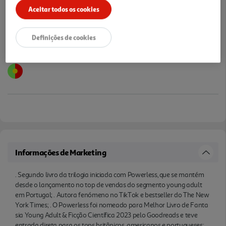
Aceitar todos os cookies
Ana Huang.
Definições de cookies
Informações de Marketing
. Segundo livro da trilogia iniciada com Powerless, que se mantém
desde o lançamento no top de vendas do segmento young adult
em Portugal; . Autora fenómeno no TikTok e bestseller do The New
York Times; . O Powerless foi nomeado para Melhor Livro de Fanta
sia Young Adult & Ficção Científica 2023 pelo Goodreads e teve
entrada direta para os tops britânicos, americanos e portugueses; .