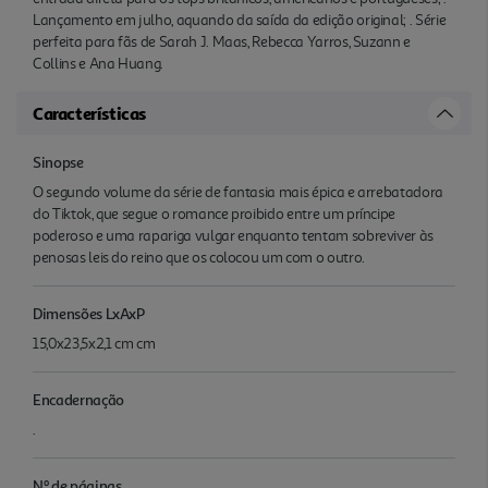
Lançamento em julho, aquando da saída da edição original; . Série
perfeita para fãs de Sarah J. Maas, Rebecca Yarros, Suzann e
Collins e Ana Huang.
Características
Sinopse
O segundo volume da série de fantasia mais épica e arrebatadora
do Tiktok, que segue o romance proibido entre um príncipe
poderoso e uma rapariga vulgar enquanto tentam sobreviver às
penosas leis do reino que os colocou um com o outro.
Dimensões LxAxP
15,0x23,5x2,1 cm cm
Encadernação
.
Nº de páginas