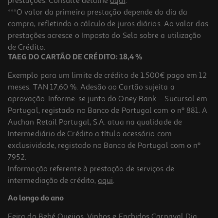
prestações. Consulte detalhe
aqui
.
Livro Assassinato Na Livraria Sue Minix
***O valor da primeira prestação depende do dia da
compra, refletindo o cálculo de juros diários. Ao valor das
17.91 €/un
prestações acresce o Imposto do Selo sobre a utilização
19,90 €
PVP de editor
17,91 €
de Crédito.
TAEG DO CARTÃO DE CRÉDITO: 18,4 %
Exemplo para um limite de crédito de 1.500€ pago em 12
meses. TAN 17,60 %. Adesão ao Cartão sujeita a
aprovação. Informe-se junto do Oney Bank – Sucursal em
Portugal, registado no Banco de Portugal com o nº 881. A
Auchan Retail Portugal, S.A. atua na qualidade de
Intermediário de Crédito a título acessório com
-10%
exclusividade, registado no Banco de Portugal com o nº
7952.
Informação referente à prestação de serviços de
intermediação de crédito,
aqui
.
Livro O Terceiro Gémeo Ken Follett
Ao longo do ano
19.71 €/un
21,90 €
PVP de editor
Feira do Bebé
Queijos, Vinhos e Enchidos
Carnaval
Dia