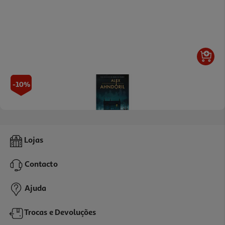
-10%
Livro Vou Encontrar A Chave De Alex Ahndoril
Lojas
17.98 €/un
19,98 €
PVP de editor
Contacto
17,98 €
Ajuda
Trocas e Devoluções