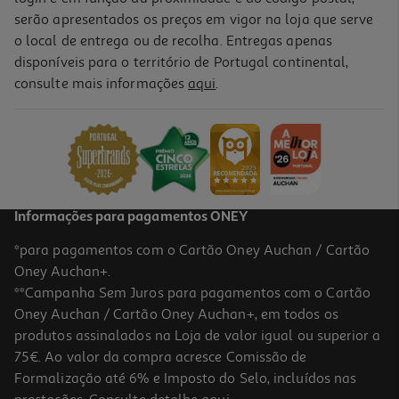
serão apresentados os preços em vigor na loja que serve
o local de entrega ou de recolha. Entregas apenas
disponíveis para o território de Portugal continental,
consulte mais informações
aqui
.
Livro O Buraco Da Agulha - Ken Follett
18.81 €/un
20,90 €
PVP de editor
18,81 €
Informações para pagamentos ONEY
*para pagamentos com o Cartão Oney Auchan / Cartão
Oney Auchan+.
**Campanha Sem Juros para pagamentos com o Cartão
Oney Auchan / Cartão Oney Auchan+, em todos os
-10%
produtos assinalados na Loja de valor igual ou superior a
75€. Ao valor da compra acresce Comissão de
Formalização até 6% e Imposto do Selo, incluídos nas