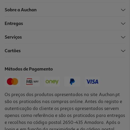
Sobre a Auchan
Entregas
-10%
Serviços
Cartões
Livro O Assassinato De Sócrate Marcos Chicot
14.31 €/un
Métodos de Pagamento
15,90 €
PVP de editor
14,31 €
Os preços dos produtos apresentados no site Auchan.pt
são os praticados nas compras online. Antes do registo e
autenticação do cliente os preços apresentados servem
apenas como referência e são os praticados para entregas
e recolhas no código postal 2650-435 Amadora. Após o
login e em função da proximidade e do código postal,
-10%