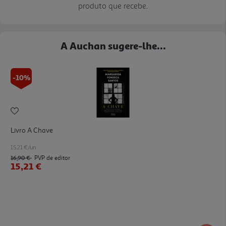
produto que recebe.
A Auchan sugere-lhe...
-10%
Livro A Chave
15.21 €/un
16,90 €
PVP de editor
15,21 €