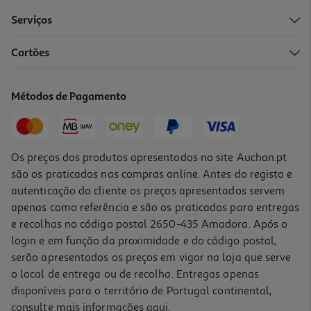
Serviços
Cartões
Livro Os Maias De Eça De Queirós
17.91 €/un
Métodos de Pagamento
19,90 €
PVP de editor
17,91 €
Os preços dos produtos apresentados no site Auchan.pt
são os praticados nas compras online. Antes do registo e
autenticação do cliente os preços apresentados servem
apenas como referência e são os praticados para entregas
e recolhas no código postal 2650-435 Amadora. Após o
login e em função da proximidade e do código postal,
-10%
serão apresentados os preços em vigor na loja que serve
o local de entrega ou de recolha. Entregas apenas
disponíveis para o território de Portugal continental,
consulte mais informações
aqui
.