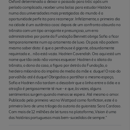
Oxford determinada a deixar o passado para trás: após um
período complicado, receber uma bolsa para estudar História
numa das universidades mais prestigiadas do mundo é a
oportunidade perfe ita para recomeçar. Infelizmente, o primeiro dia
na cidade é um autêntico caos: depois de um confronto absurdo no
trânsito com um tipo arrogante e presunçoso, um erro
administrativo por parte da Fundação Bennett obriga Sofia a ficar
temporariamente num ap artamento de luxo. Os pais não podem
mesmo saber disto: é que a penthouse é gigante, absurdamente
requintada e... não está vazia. Hadrien Cavendish. Ora aqui está um
nome que tão cedo não vamos esquecer: Hadrien é o idiota do
trânsito, o dono da casa, a figura por detrás da Fundação, o
herdeiro milionário do império de media da mãe e. duque! O raio do
parvalhão até é duque! Obrigados a partilhar o mesmo espaço,
Sofia e Hadrien não tardam a descobrir que a linha entre o ódio e a
atração é perigosamente té nue - e que, às vezes, alguns
sentimentos surgem quando menos se espera. Até mesmo o amor.
Publicada pela primeira vez no Wattpad como fanfiction, este é o
primeiro livro de uma trilogia da autoria da guionista Sara Cardoso.
Com mais de 12 milhões de lei turas na plataforma, Vision é uma
das histórias portuguesas mais bem-sucedidas de sempre."