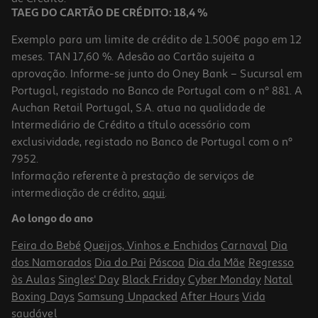
TAEG DO CARTÃO DE CRÉDITO: 18,4 %
Exemplo para um limite de crédito de 1.500€ pago em 12
meses. TAN 17,60 %. Adesão ao Cartão sujeita a
aprovação. Informe-se junto do Oney Bank – Sucursal em
Portugal, registado no Banco de Portugal com o nº 881. A
Auchan Retail Portugal, S.A. atua na qualidade de
Intermediário de Crédito a título acessório com
-10%
exclusividade, registado no Banco de Portugal com o nº
7952.
Informação referente à prestação de serviços de
intermediação de crédito,
aqui
.
Livro A Confissão De Lúcio De Mário De Sá-Carneiro
Ao longo do ano
11.61 €/un
12,90 €
PVP de editor
Feira do Bebé
Queijos, Vinhos e Enchidos
Carnaval
Dia
11,61 €
dos Namorados
Dia do Pai
Páscoa
Dia da Mãe
Regresso
às Aulas
Singles' Day
Black Friday
Cyber Monday
Natal
Boxing Days
Samsung Unpacked
After Hours
Vida
saudável