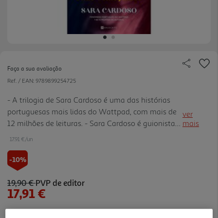
Faça a sua avaliação
Ref. / EAN:
9789899254725
- A trilogia de Sara Cardoso é uma das histórias
portuguesas mais lidas do Wattpad, com mais de
ver
12 milhões de leituras. - Sara Cardoso é guionista
mais
em produções televisivas de grande audiência,
17.91 €/un
como A Protegida e Os Eleitos. - O seu trabalho
tem sido recon hecido internacionalmente, com
-10%
distinções no New York Film Festival (Melhor
Telenovela 2023 e Melhor Série Juvenil 2025), e
19,90 €
PVP de editor
17,91 €
também no cinema independente, onde venceu o
48H Film Festival com o prémio de Melhor
Argumento (Samanta: Má ou Santa). - Blurb de
Notas de preparação