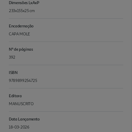
Dimensões LxAxP
233x155x25 cm
Encadernação
CAPA MOLE
Nº de páginas
392
ISBN
9789899254725
Editora
MANUSCRITO
Data Lançamento
18-03-2026