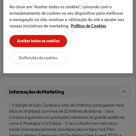
Raul Minh'alma.
Ao clicar em "Aceitar todos os cookies", concorda com o
armazenamento de cookies no seu dispositivo para melhorar
a navegação no site, analisar a utilização do site e ajudar nas
nossas iniciativas de marketing.
Política de Cookies
Aceitar todos os cookies
Definições de cookies
Informações de Marketing
- A trilogia de Sara Cardoso é uma das histórias portuguesas mais
lidas do Wattpad, com mais de 12 milhões de leituras. - Sara
Cardoso é guionista em produções televisivas de grande audiência,
como A Protegida e Os Eleitos. - O seu trabalho tem sido recon
hecido internacionalmente, com distinções no New York Film
Festival (Melhor Telenovela 2023 e Melhor Série Juvenil 2025), e