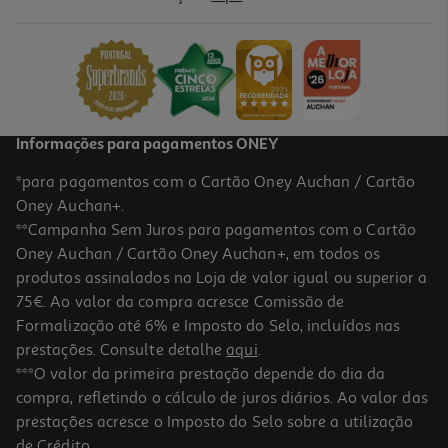
Livro Aguarela De Paris De João Pinto Coelho
19.98 €/un
22,20 €
PVP de editor
19,98 €
Informações para pagamentos ONEY
*para pagamentos com o Cartão Oney Auchan / Cartão
Oney Auchan+.
**Campanha Sem Juros para pagamentos com o Cartão
Oney Auchan / Cartão Oney Auchan+, em todos os
-10%
produtos assinalados na Loja de valor igual ou superior a
75€. Ao valor da compra acresce Comissão de
Formalização até 6% e Imposto do Selo, incluídos nas
prestações. Consulte detalhe
aqui
.
Livro O Enigma De Deus
***O valor da primeira prestação depende do dia da
compra, refletindo o cálculo de juros diários. Ao valor das
19.71 €/un
prestações acresce o Imposto do Selo sobre a utilização
21,90 €
PVP de editor
19,71 €
de Crédito.