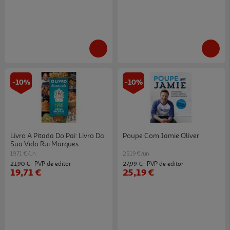
-10%
-10%
Livro A Pitada Do Pai: Livro Da
Poupe Com Jamie Oliver
Sua Vida Rui Marques
19.71 €/un
25.19 €/un
21,90 €
27,99 €
PVP de editor
PVP de editor
19,71 €
25,19 €