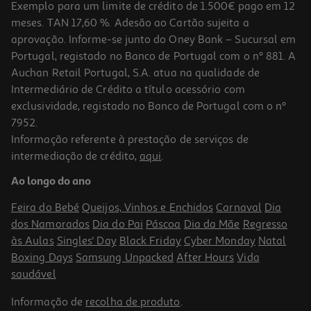
Exemplo para um limite de crédito de 1.500€ pago em 12
meses. TAN 17,60 %. Adesão ao Cartão sujeita a
aprovação. Informe-se junto do Oney Bank – Sucursal em
Portugal, registado no Banco de Portugal com o nº 881. A
Auchan Retail Portugal, S.A. atua na qualidade de
Intermediário de Crédito a título acessório com
exclusividade, registado no Banco de Portugal com o nº
7952.
Informação referente à prestação de serviços de
intermediação de crédito,
aqui
.
Ao longo do ano
Feira do Bebé
Queijos, Vinhos e Enchidos
Carnaval
Dia
dos Namorados
Dia do Pai
Páscoa
Dia da Mãe
Regresso
às Aulas
Singles' Day
Black Friday
Cyber Monday
Natal
Boxing Days
Samsung Unpacked
After Hours
Vida
saudável
Informação de
recolha de produto
.