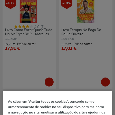
-10%
-10%
4.0
(1)
Livro Como Fazer Quase Tudo
Livro Terapia No Fogo De
Na Air Fryer De Rui Marques
Paulo Oliveira
17.91 €/un
17.01 €/un
19,90 €
18,90 €
PVP de editor
PVP de editor
17,91 €
17,01 €
-10%
-10%
Ao clicar em "Aceitar todos os cookies", concorda com o
armazenamento de cookies no seu dispositivo para melhorar
a navegação no site, analisar a utilização do site e ajudar nas