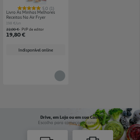
5.0
(1)
Livro As Minhas Melhores
Receitas Na Air Fryer
19.8 €/un
22,00 €
PVP de editor
19,80 €
Indisponível online
Drive, em Loja ou em sua Casa
Escolha para começar a comprar