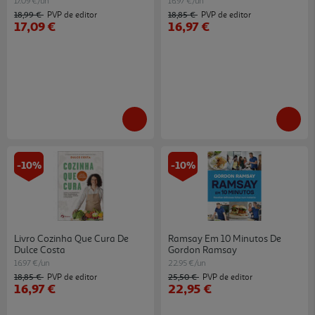
17.09 €/un
16.97 €/un
18,99 €
18,85 €
PVP de editor
PVP de editor
17,09 €
16,97 €
-10%
-10%
Livro Cozinha Que Cura De
Ramsay Em 10 Minutos De
Dulce Costa
Gordon Ramsay
16.97 €/un
22.95 €/un
18,85 €
25,50 €
PVP de editor
PVP de editor
16,97 €
22,95 €