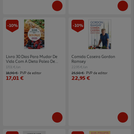
-10%
-10%
Livro 30 Dias Para Mudar De
Comida Caseira Gordon
Vida Com A Dieta Paleo De
Ramsey
Joana Moura
17.01 €/un
22.95 €/un
18,90 €
25,50 €
PVP de editor
PVP de editor
17,01 €
22,95 €