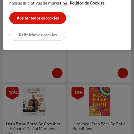
nossas iniciativas de marketing.
Política de Cookies
Comida Rápida E Deliciosa
Livro Poupe Com Pitada Do Pai
Gordon Ramsay
De Rui Marques
Aceitar todos os cookies
22.95 €/un
17.91 €/un
25,50 €
19,90 €
PVP de editor
PVP de editor
22,95 €
17,91 €
Definições de cookies
-10%
-10%
Livro Estou Farto De Cozinhar
Livro Meal Prep Fácil De Sofia
... E Agora? De Rui Marques
Magalhães