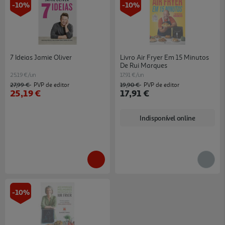
-10%
-10%
7 Ideias Jamie Oliver
Livro Air Fryer Em 15 Minutos
De Rui Marques
25.19 €/un
17.91 €/un
27,99 €
19,90 €
PVP de editor
PVP de editor
25,19 €
17,91 €
Indisponível online
-10%