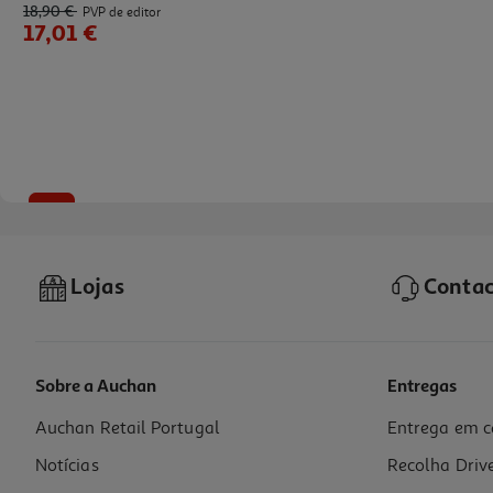
18,90 €
PVP de editor
17,01 €
-10%
Lojas
Contac
Sobre a Auchan
Entregas
Auchan Retail Portugal
Entrega em c
Livro O Nervo Mestre Kevin J. Tracey
Notícias
Recolha Driv
18.81 €/un
20,90 €
PVP de editor