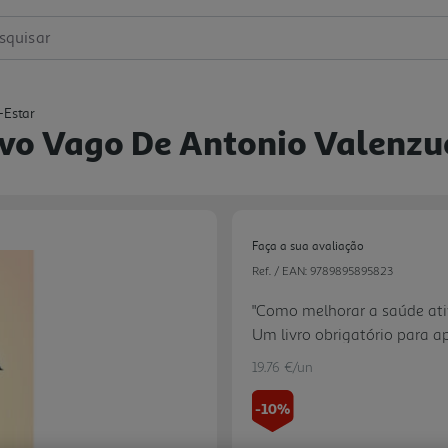
squisar
-Estar
rvo Vago De Antonio Valenzu
Faça a sua avaliação
Ref. / EAN:
9789895895823
"Como melhorar a saúde ati
Um livro obrigatório para a
para otimizar o bem-estar."
19.76 €/un
-10%