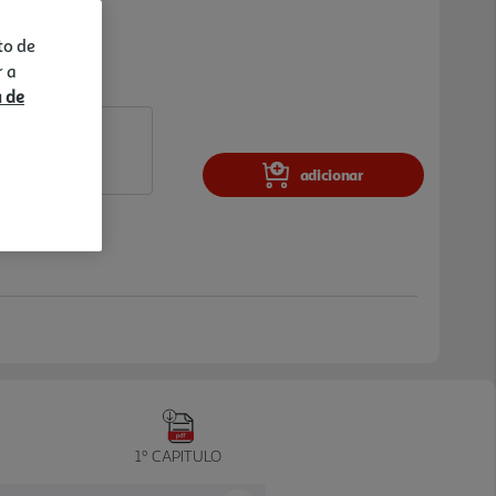
to de
r a
a de
adicionar
1º CAPITULO