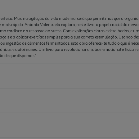
rfeita. Mas, na agitação da vida moderna, será que permitimos que o organi
 mais rápido. Antonio Valenzuela explora, neste livro, o papel crucial do ner
itmo cardíaco e a resposta ao stress. Com explicações claras e detalhadas, e u
vagais e a aplicar exercícios simples para a sua correta estimulação. Usando des
ou ingestão de alimentos fermentados, esta obra oferece-te tudo o que é nece
ónicas e autoimunes. Um livro para revolucionar a saúde emocional e física, 
ão de que dispomos."