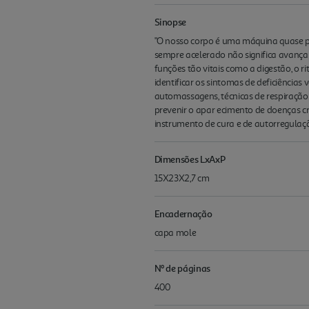
Sinopse
"O nosso corpo é uma máquina quase pe
sempre acelerado não significa avançar
funções tão vitais como a digestão, o r
identificar os sintomas de deficiências 
automassagens, técnicas de respiração 
prevenir o apar ecimento de doenças cr
instrumento de cura e de autorregulaç
Dimensões LxAxP
15X23X2,7 cm
Encadernação
capa mole
Nº de páginas
400