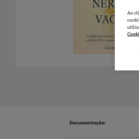
Ao cl
cooki
utili
Cook
Documentação: