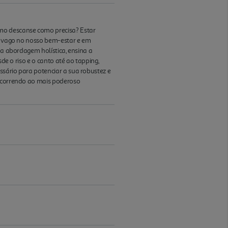
smo descanse como precisa? Estar
vo vago no nosso bem-estar e em
ma abordagem holística, ensina a
de o riso e o canto até ao tapping,
ssário para potenciar a sua robustez e
recorrendo ao mais poderoso