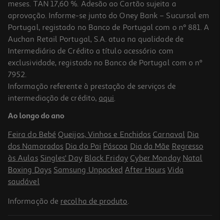
meses. TAN 17,60 %. Adesão ao Cartão sujeita a
aprovação. Informe-se junto do Oney Bank – Sucursal em
Portugal, registado no Banco de Portugal com o nº 881. A
Auchan Retail Portugal, S.A. atua na qualidade de
Intermediário de Crédito a título acessório com
-10%
exclusividade, registado no Banco de Portugal com o nº
7952.
Informação referente à prestação de serviços de
intermediação de crédito,
aqui
.
Livro Dizer «não» É Um Ato De Amor De Bárbara Ramos Dias
Ao longo do ano
15.21 €/un
16,90 €
PVP de editor
Feira do Bebé
Queijos, Vinhos e Enchidos
Carnaval
Dia
15,21 €
dos Namorados
Dia do Pai
Páscoa
Dia da Mãe
Regresso
às Aulas
Singles' Day
Black Friday
Cyber Monday
Natal
Boxing Days
Samsung Unpacked
After Hours
Vida
saudável
Informação de
recolha de produto
.