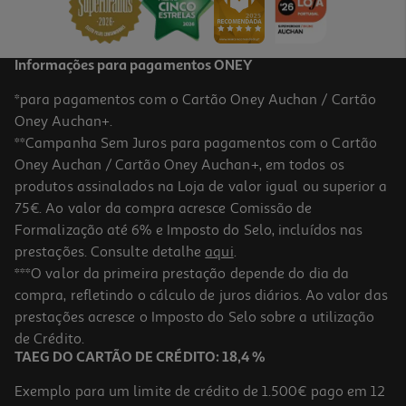
18,45 €
Informações para pagamentos ONEY
*para pagamentos com o Cartão Oney Auchan / Cartão
Oney Auchan+.
**Campanha Sem Juros para pagamentos com o Cartão
Oney Auchan / Cartão Oney Auchan+, em todos os
-10%
produtos assinalados na Loja de valor igual ou superior a
75€. Ao valor da compra acresce Comissão de
Formalização até 6% e Imposto do Selo, incluídos nas
prestações. Consulte detalhe
aqui
.
Livro Dias Felizes Noites Tranquilas - Nova Edição Revista
***O valor da primeira prestação depende do dia da
compra, refletindo o cálculo de juros diários. Ao valor das
17.51 €/un
prestações acresce o Imposto do Selo sobre a utilização
19,45 €
PVP de editor
17,51 €
de Crédito.
TAEG DO CARTÃO DE CRÉDITO: 18,4 %
Exemplo para um limite de crédito de 1.500€ pago em 12