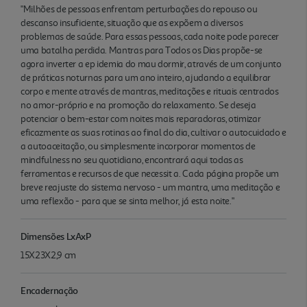
"Milhões de pessoas enfrentam perturbações do repouso ou
descanso insuficiente, situação que as expõem a diversos
problemas de saúde. Para essas pessoas, cada noite pode parecer
uma batalha perdida. Mantras para Todos os Dias propõe-se
agora inverter a ep idemia do mau dormir, através de um conjunto
de práticas noturnas para um ano inteiro, ajudando a equilibrar
corpo e mente através de mantras, meditações e rituais centrados
no amor-próprio e na promoção do relaxamento. Se deseja
potenciar o bem-estar com noites mais reparadoras, otimizar
eficazmente as suas rotinas ao final do dia, cultivar o autocuidado e
a autoaceitação, ou simplesmente incorporar momentos de
mindfulness no seu quotidiano, encontrará aqui todas as
ferramentas e recursos de que necessit a. Cada página propõe um
breve reajuste do sistema nervoso - um mantra, uma meditação e
uma reflexão - para que se sinta melhor, já esta noite."
Dimensões LxAxP
15X23X2,9 cm
Encadernação