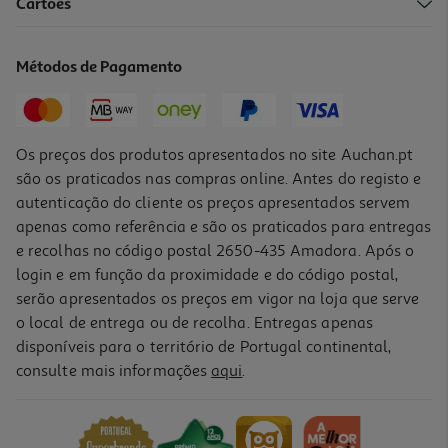
Cartões
Livro Sobreviver A Dias Imperfeitos De Mafalda Rodrigues
15.93 €/un
Métodos de Pagamento
17,70 €
PVP de editor
15,93 €
Os preços dos produtos apresentados no site Auchan.pt
são os praticados nas compras online. Antes do registo e
autenticação do cliente os preços apresentados servem
apenas como referência e são os praticados para entregas
e recolhas no código postal 2650-435 Amadora. Após o
login e em função da proximidade e do código postal,
-10%
serão apresentados os preços em vigor na loja que serve
o local de entrega ou de recolha. Entregas apenas
disponíveis para o território de Portugal continental,
consulte mais informações
aqui
.
Livro Jovem E Saudável Em 21 Dias De Alexandra Vasconcelos
18.45 €/un
20,50 €
PVP de editor