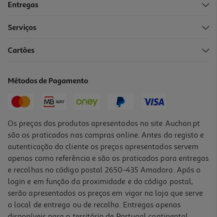
Entregas
-10%
Serviços
Cartões
Livro O Meu Nome Não É Ansiedade De Pedro Coutinho
17.99 €/un
Métodos de Pagamento
19,99 €
PVP de editor
17,99 €
Os preços dos produtos apresentados no site Auchan.pt
são os praticados nas compras online. Antes do registo e
autenticação do cliente os preços apresentados servem
apenas como referência e são os praticados para entregas
e recolhas no código postal 2650-435 Amadora. Após o
login e em função da proximidade e do código postal,
-10%
serão apresentados os preços em vigor na loja que serve
o local de entrega ou de recolha. Entregas apenas
disponíveis para o território de Portugal continental,