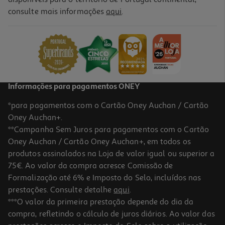
consulte mais informações
aqui
.
Livro 9 Meses Que Contam Para Sempre
15.75 €/un
17,50 €
PVP de editor
15,75 €
Informações para pagamentos ONEY
*para pagamentos com o Cartão Oney Auchan / Cartão
Oney Auchan+.
**Campanha Sem Juros para pagamentos com o Cartão
Oney Auchan / Cartão Oney Auchan+, em todos os
-10%
produtos assinalados na Loja de valor igual ou superior a
75€. Ao valor da compra acresce Comissão de
Formalização até 6% e Imposto do Selo, incluídos nas
prestações. Consulte detalhe
aqui
.
Livro Saúde Dos Pés À Cabeça De Pedro Barreira E João Vasco
***O valor da primeira prestação depende do dia da
Barreira
compra, refletindo o cálculo de juros diários. Ao valor das
15.93 €/un