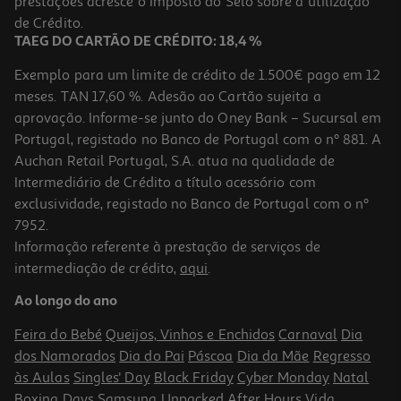
prestações acresce o Imposto do Selo sobre a utilização
17,70 €
PVP de editor
15,93 €
de Crédito.
TAEG DO CARTÃO DE CRÉDITO: 18,4 %
Exemplo para um limite de crédito de 1.500€ pago em 12
meses. TAN 17,60 %. Adesão ao Cartão sujeita a
aprovação. Informe-se junto do Oney Bank – Sucursal em
Portugal, registado no Banco de Portugal com o nº 881. A
Auchan Retail Portugal, S.A. atua na qualidade de
Intermediário de Crédito a título acessório com
-10%
exclusividade, registado no Banco de Portugal com o nº
7952.
Informação referente à prestação de serviços de
intermediação de crédito,
aqui
.
Livro O Que Comer Com Sibo De Joana Oliveira
Ao longo do ano
15.98 €/un
17,76 €
PVP de editor
Feira do Bebé
Queijos, Vinhos e Enchidos
Carnaval
Dia
15,98 €
dos Namorados
Dia do Pai
Páscoa
Dia da Mãe
Regresso
às Aulas
Singles' Day
Black Friday
Cyber Monday
Natal
Boxing Days
Samsung Unpacked
After Hours
Vida