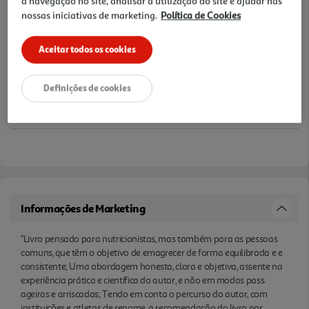
a navegação no site, analisar a utilização do site e ajudar nas
Unidade de Nutrição no Desporto da Clínica
nossas iniciativas de marketing.
Política de Cookies
Espregueira - FIFA Medical Centre of Excellence; É
ainda conselheiro da Ordem dos Nutricionistas,
Aceitar todos os cookies
docente do ensino superior e palestrante assíduo
em eventos científicos."
Definições de cookies
Informações de Marketing
"Livro pensado para nutricionistas, mas também para as pessoas
comuns, que têm o objetivo de emagrecer de forma equilibrada e e
consistente; Uma abordagem honesta, clara e objetiva, assente na
experiência prática e científica do autor, e não em modas pass
ageiras e arriscadas; Tendo em conta o percurso do autor, com
instituições e atletas de renome, a recomendação do livro por