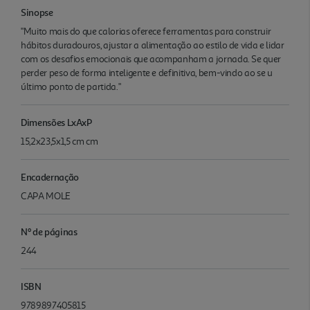
Sinopse
"Muito mais do que calorias oferece ferramentas para construir
hábitos duradouros, ajustar a alimentação ao estilo de vida e lidar
com os desafios emocionais que acompanham a jornada. Se quer
perder peso de forma inteligente e definitiva, bem-vindo ao se u
último ponto de partida."
Dimensões LxAxP
15,2x23,5x1,5 cm cm
Encadernação
CAPA MOLE
Nº de páginas
244
ISBN
9789897405815