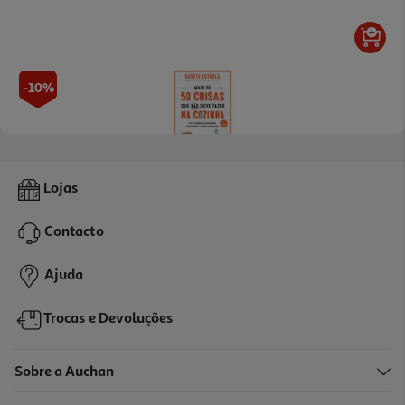
-10%
Livro Mais De 50 Coisas Que Não Deve Fazer Na Cozinha
Lojas
16.97 €/un
18,85 €
PVP de editor
Contacto
16,97 €
Ajuda
Trocas e Devoluções
Sobre a Auchan