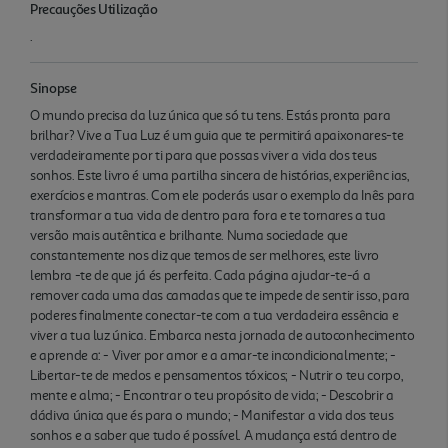
Precauções Utilização
.
Sinopse
O mundo precisa da luz única que só tu tens. Estás pronta para
brilhar? Vive a Tua Luz é um guia que te permitirá apaixonares-te
verdadeiramente por ti para que possas viver a vida dos teus
sonhos. Este livro é uma partilha sincera de histórias, experiênc ias,
exercícios e mantras. Com ele poderás usar o exemplo da Inês para
transformar a tua vida de dentro para fora e te tornares a tua
versão mais autêntica e brilhante. Numa sociedade que
constantemente nos diz que temos de ser melhores, este livro
lembra -te de que já és perfeita. Cada página ajudar-te-á a
remover cada uma das camadas que te impede de sentir isso, para
poderes finalmente conectar-te com a tua verdadeira essência e
viver a tua luz única. Embarca nesta jornada de autoconhecimento
e aprende a: - Viver por amor e a amar-te incondicionalmente; -
Libertar-te de medos e pensamentos tóxicos; - Nutrir o teu corpo,
mente e alma; - Encontrar o teu propósito de vida; - Descobrir a
dádiva única que és para o mundo; - Manifestar a vida dos teus
sonhos e a saber que tudo é possível. A mudança está dentro de