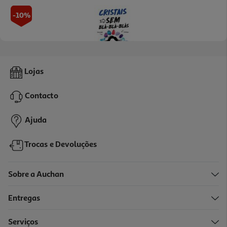
-10%
Livro Cristais Sem Blá-Blá-Blás Elodie T.
Lojas
8.01 €/un
8,90 €
PVP de editor
Contacto
8,01 €
Ajuda
Trocas e Devoluções
Sobre a Auchan
Entregas
-10%
Serviços