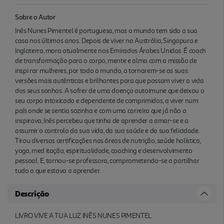
Sobre o Autor
Inês Nunes Pimentel é portuguesa, mas o mundo tem sido a sua
casa nos últimos anos. Depois de viver na Austrália, Singapura e
Inglaterra, mora atualmente nos Emirados Árabes Unidos. É coach
de transformação para o corpo, mente e alma com a missão de
inspi rar mulheres, por todo o mundo, a tornarem-se as suas
versões mais autênticas e brilhantes para que possam viver a vida
dos seus sonhos. A sofrer de uma doença autoimune que deixou o
seu corpo intoxicado e dependente de comprimidos, a viver num
país onde se sentia sozinha e com uma carreira que já não a
inspirava, Inês percebeu que tinha de aprender a amar-se e a
assumir o controlo da sua vida, da sua saúde e da sua felicidade.
Tirou diversas certificações nas áreas de nutrição, saúde holística,
yoga, med itação, espiritualidade, coaching e desenvolvimento
pessoal. E, tornou-se professora, comprometendo-se a partilhar
tudo o que estava a aprender.
Descrição
LIVRO VIVE A TUA LUZ INÊS NUNES PIMENTEL