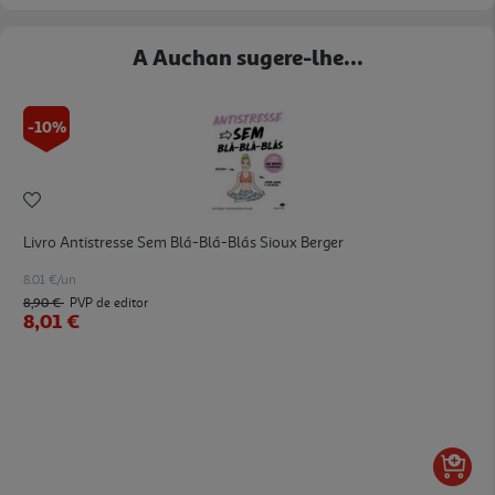
A Auchan sugere-lhe...
-10%
Livro Antistresse Sem Blá-Blá-Blás Sioux Berger
8.01 €/un
8,90 €
PVP de editor
8,01 €