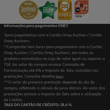
17,75 €
PVP de editor
15,98 €
Informações para pagamentos ONEY
*para pagamentos com o Cartão Oney Auchan / Cartão
Oney Auchan+.
**Campanha Sem Juros para pagamentos com o Cartão
Oney Auchan / Cartão Oney Auchan+, em todos os
produtos assinalados na Loja de valor igual ou superior a
75€. Ao valor da compra acresce Comissão de
Formalização até 6% e Imposto do Selo, incluídos nas
prestações. Consulte detalhe
aqui
.
Livro Dieta Sem Dieta Ana S.guerreiro
***O valor da primeira prestação depende do dia da
compra, refletindo o cálculo de juros diários. Ao valor das
prestações acresce o Imposto do Selo sobre a utilização
Indisponível online
de Crédito.
TAEG DO CARTÃO DE CRÉDITO: 18,4 %