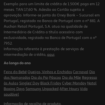
Exemplo para um limite de crédito de 1.500€ pago em 12
meses. TAN 17,60 %. Adesão ao Cartão sujeita a
aprovação. Informe-se junto do Oney Bank – Sucursal em
Portugal, registado no Banco de Portugal com o nº 881. A
Auchan Retail Portugal, S.A. atua na qualidade de
Intermediário de Crédito a título acessório com
-10%
exclusividade, registado no Banco de Portugal com o nº
7952.
Informação referente à prestação de serviços de
intermediação de crédito,
aqui
.
Ikigai - Viva Bem Até Aos Cem
Ao longo do ano
12.96 €/un
14,40 €
PVP de editor
Feira do Bebé
Queijos, Vinhos e Enchidos
Carnaval
Dia
12,96 €
dos Namorados
Dia do Pai
Páscoa
Dia da Mãe
Regresso
às Aulas
Singles' Day
Black Friday
Cyber Monday
Natal
Boxing Days
Samsung Unpacked
After Hours
Vida
saudável
Informação de
recolha de produto
.