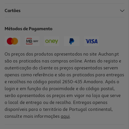
Cartões
Livro Cura-Te De Nicole Lepera
16.96 €/un
Métodos de Pagamento
18,85 €
PVP de editor
16,96 €
Os preços dos produtos apresentados no site Auchan.pt
são os praticados nas compras online. Antes do registo e
autenticação do cliente os preços apresentados servem
apenas como referência e são os praticados para entregas
e recolhas no código postal 2650-435 Amadora. Após o
login e em função da proximidade e do código postal,
-10%
serão apresentados os preços em vigor na loja que serve
o local de entrega ou de recolha. Entregas apenas
disponíveis para o território de Portugal continental,
consulte mais informações
aqui
.
Livro Quando O Corpo Diz Não De Gabor Maté
15.98 €/un