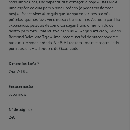
cada uma de nós, e só depende de ti começar já hoje. «Este livro é
uma espécie de guia para o amor-próprio (e pode transformar-
nos).» - Saber Viver «Um guia que faz apaixonar-nos por nós
próprios , que nos faz viver a nossa vida e sonhos. A autora partilha
experiências pessoais de como conseguir transformar a vida de
dentro para fora. Vale muito a pena ler.» - Ângela Azevedo, Livraria
Bertrand Dolce Vita Tejo «Uma viagem incrível de autoconhecime
nto e muito amor-próprio. A Inês é luz e tem uma mensagem linda
para passar.» - Utilizadora do Goodreads
Dimensões LxAxP
24x17x1,8 cm
Encadernação
capa mole
Nº de páginas
240