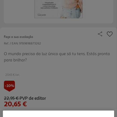
Faça a sua avaliação
Ref. / EAN:
9789898873262
O mundo precisa da luz única que só tu tens. Estás pronta
para brilhar?
20.65 €/un
-10%
22,95 €
PVP de editor
20,65 €
Notas de preparação