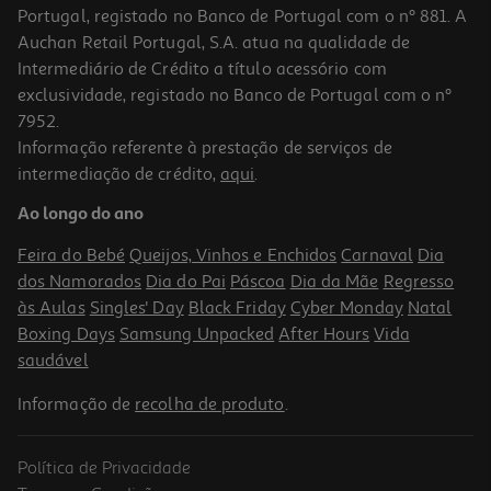
Portugal, registado no Banco de Portugal com o nº 881. A
Auchan Retail Portugal, S.A. atua na qualidade de
Intermediário de Crédito a título acessório com
-10%
exclusividade, registado no Banco de Portugal com o nº
7952.
Informação referente à prestação de serviços de
intermediação de crédito,
aqui
.
Livro A Luz Dentro De Ti De Jiddu Krishnamurti
Ao longo do ano
14.36 €/un
15,95 €
PVP de editor
Feira do Bebé
Queijos, Vinhos e Enchidos
Carnaval
Dia
14,36 €
dos Namorados
Dia do Pai
Páscoa
Dia da Mãe
Regresso
às Aulas
Singles' Day
Black Friday
Cyber Monday
Natal
Boxing Days
Samsung Unpacked
After Hours
Vida
saudável
Informação de
recolha de produto
.
Política de Privacidade
-10%