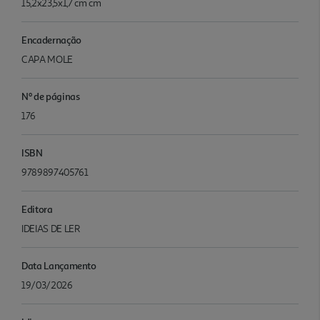
15,2x23,5x1,7 cm cm
Encadernação
CAPA MOLE
Nº de páginas
176
ISBN
9789897405761
Editora
IDEIAS DE LER
Data Lançamento
19/03/2026