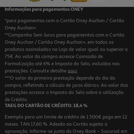
Informações para pagamentos ONEY
*para pagamentos com o Cartão Oney Auchan / Cartão
Oney Auchan+.
**Campanha Sem Juros para pagamentos com o Cartão
Oney Auchan / Cartão Oney Auchan+, em todos os
produtos assinalados na Loja de valor igual ou superior a
75€. Ao valor da compra acresce Comissão de
Formalização até 6% e Imposto do Selo, incluídos nas
prestações. Consulte detalhe
aqui
.
Livro A Arte De Acreditar De Neville Goddard
***O valor da primeira prestação depende do dia da
compra, refletindo o cálculo de juros diários. Ao valor das
9.99 €/un
prestações acresce o Imposto do Selo sobre a utilização
11,10 €
PVP de editor
9,99 €
de Crédito.
TAEG DO CARTÃO DE CRÉDITO: 18,4 %
Exemplo para um limite de crédito de 1.500€ pago em 12
meses. TAN 17,60 %. Adesão ao Cartão sujeita a
aprovação. Informe-se junto do Oney Bank – Sucursal em