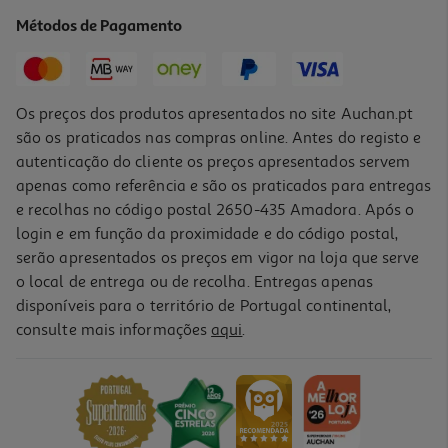
17.91 €/un
Métodos de Pagamento
19,90 €
PVP de editor
17,91 €
Os preços dos produtos apresentados no site Auchan.pt
são os praticados nas compras online. Antes do registo e
autenticação do cliente os preços apresentados servem
apenas como referência e são os praticados para entregas
e recolhas no código postal 2650-435 Amadora. Após o
login e em função da proximidade e do código postal,
-10%
serão apresentados os preços em vigor na loja que serve
o local de entrega ou de recolha. Entregas apenas
disponíveis para o território de Portugal continental,
consulte mais informações
aqui
.
Livro Quiromancia - O Seu Guia Pessoal
16.97 €/un
18,85 €
PVP de editor
16,97 €