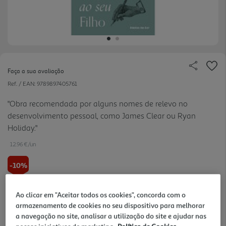
Faça a sua avaliação
Ref. / EAN:
9789897405761
"Obra recomendada por alguns nomes de relevo no
desenvolvimento pessoal, como James Clear ou Ryan
Holiday."
12.96 €/un
-10%
14,40 €
PVP de editor
Ao clicar em "Aceitar todos os cookies", concorda com o
12,96 €
armazenamento de cookies no seu dispositivo para melhorar
a navegação no site, analisar a utilização do site e ajudar nas
Notas de preparação