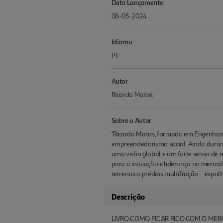
Data Lançamento
08-05-2024
Idioma
PT
Autor
Ricardo Matos
Sobre o Autor
"Ricardo Matos, formado em Engenhari
empreendedorismo social. Ainda durant
uma visão global e um forte senso de 
para a inovação e liderança no mercad
terrenos a prédios multifração -, espal
Descrição
LIVRO COMO FICAR RICO COM O MER