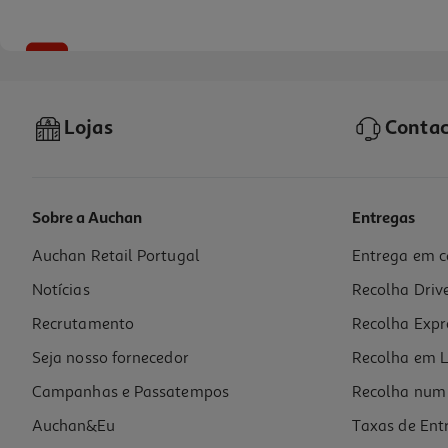
-10%
Lojas
Contac
Sobre a Auchan
Entregas
Auchan Retail Portugal
Entrega em c
Livro Dinheiro Para Elas! De Inês Correia
Notícias
Recolha Driv
14.85 €/un
16,50 €
PVP de editor
Recrutamento
Recolha Expr
14,85 €
Seja nosso fornecedor
Recolha em L
Campanhas e Passatempos
Recolha num 
Auchan&Eu
Taxas de Ent