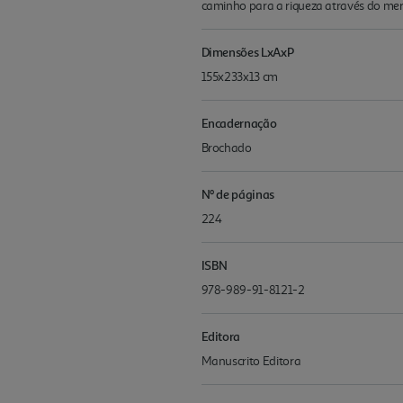
caminho para a riqueza através do merc
Dimensões LxAxP
155x233x13 cm
Encadernação
Brochado
Nº de páginas
224
ISBN
978-989-91-8121-2
Editora
Manuscrito Editora