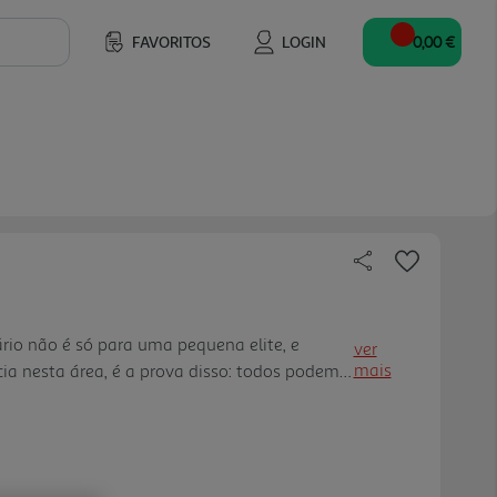
FAVORITOS
LOGIN
0,00 €
ário não é só para uma pequena elite, e
ver
mais
ia nesta área, é a prova disso: todos podem
nanceira se aplicarem a estratégia certa. Em
ingiu a liberdade financeira. Hoje, os seus
nas de milhares de euros. No YouTube,
próprio podcast, tornou-se uma fonte de