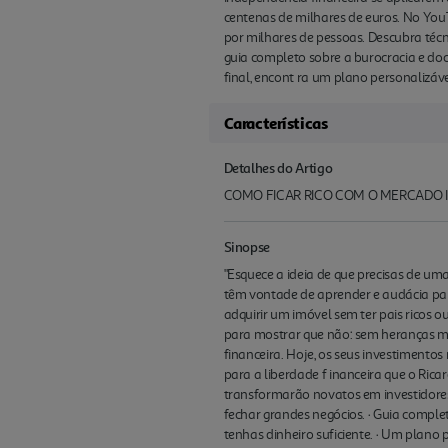
centenas de milhares de euros. No You
por milhares de pessoas. Descubra técn
guia completo sobre a burocracia e do
final, encont ra um plano personalizáv
Características
Detalhes do Artigo
COMO FICAR RICO COM O MERCADO I
Sinopse
"Esquece a ideia de que precisas de um
têm vontade de aprender e audácia par
adquirir um imóvel sem ter pais ricos 
para mostrar que não: sem heranças mil
financeira. Hoje, os seus investimento
para a liberdade f inanceira que o Ri
transformarão novatos em investidores 
fechar grandes negócios. · Guia comple
tenhas dinheiro suficiente. · Um plano