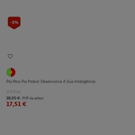
-5%
Pai Rico Pai Pobre: Desenvolva A Sua Inteligência
17.51 €/un
18,35 €
PVP de editor
17,51 €