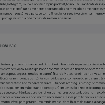
Tube, Instagram, TikTok e no seu próprio podcast, tornou-se uma fonte de ins
icas para identifi car as melhores oportunidades no mercado, as melhores est
cumentos necessários e perceba como financiar os seus investimentos, mesmo q
el para gerar uma renda mensal de milhares de euros.
MOBILIÁRIO
a fortuna para entrar no mercado imobiliário. A verdade é que as oportunidad
a entrar em ação. Muitas pessoas debatem-se com a dificuldade de com prar i
ou umas poupanças chorudas no banco? Ricardo Matos, referência no investimen
ionárias nem contas ba ncárias com vários zeros, começou do zero e, em três 
s rendem centenas de milhares de euros. E tu podes conseguir alcançar o mesm
cardo desejou ter em mãos quando começou. Com um estilo direto e descomplica
de sucesso: · Técnicas para identificar as melhores oportunidades no mercado
to sobre a burocracia e documentos necessários. · Dicas para financiares os t
 personalizável para gerares uma renda mensal de milh ares de euros e alcança