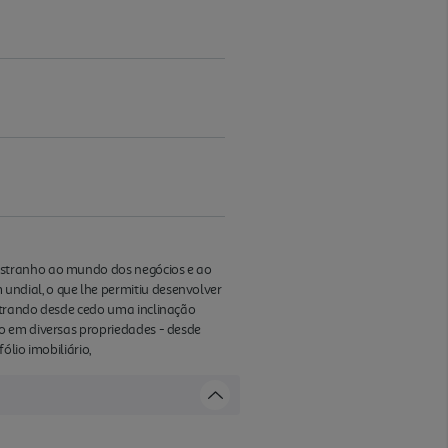
estranho ao mundo dos negócios e ao
ndial, o que lhe permitiu desenvolver
strando desde cedo uma inclinação
o em diversas propriedades - desde
ólio imobiliário,