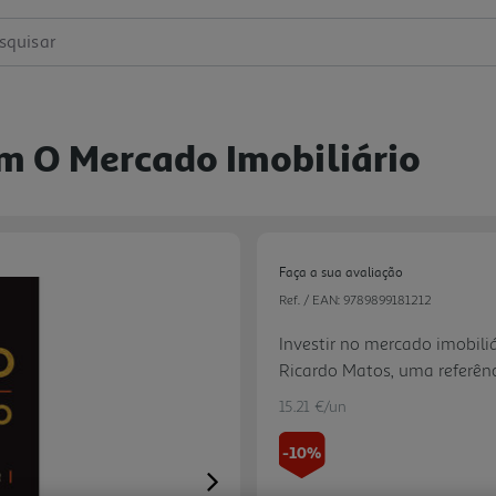
squisar
om O Mercado Imobiliário
Faça a sua avaliação
Ref. / EAN:
9789899181212
Investir no mercado imobili
Ricardo Matos, uma referênc
alcançar a independência fi
15.21 €/un
apenas três anos, Ricardo at
investimentos rendem cente
-10%
Instagram, TikTok e no seu 
Next