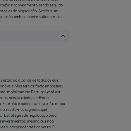
piração e conhecimento, sendo seguido
ratégias de negociação. Aceda a um
ue não tenha dinheiro suficiente. No
es estão ao alcance de todos os que
móveis. Mas será de facto impossível
to imobiliário em Portugal, está aqui
anos, atingiu a independência
o. Este não é apenas um livro: é o mapa
do, revela-nos segredos que
. · Estratégias de negociação para
eus investimentos, mesmo que não
res a independência financeira. O