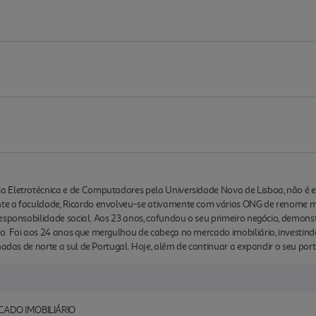
a Eletrotécnica e de Computadores pela Universidade Nova de Lisboa, não é 
e a faculdade, Ricardo envolveu-se ativamente com várias ONG de renome m u
responsabilidade social. Aos 23 anos, cofundou o seu primeiro negócio, demon
o. Foi aos 24 anos que mergulhou de cabeça no mercado imobiliário, investind
hadas de norte a sul de Portugal. Hoje, além de continuar a expandir o seu portf
CADO IMOBILIÁRIO