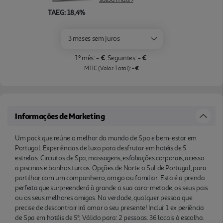
TAEG: 18,4%
3 meses sem juros
- €
- €
1º mês:
Seguintes:
- €
MTIC (Valor Total):
Informações de Marketing
Um pack que reúne o melhor do mundo de Spa e bem-estar em
Portugal. Experiências de luxo para desfrutar em hotéis de 5
estrelas. Circuitos de Spa, massagens, esfoliações corporais, acesso
a piscinas e banhos turcos. Opções de Norte a Sul de Portugal, para
partilhar com um companheiro, amigo ou familiar. Esta é a prenda
perfeita que surpreenderá à grande a sua cara-metade, os seus pais
ou os seus melhores amigos. Na verdade, qualquer pessoa que
precise de descontrair irá amar o seu presente! Inclui: 1 ex periência
de Spa em hotéis de 5*; Válido para: 2 pessoas. 36 locais à escolha.