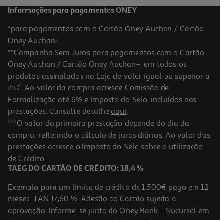
Informações para pagamentos ONEY
*para pagamentos com o Cartão Oney Auchan / Cartão
Oney Auchan+.
**Campanha Sem Juros para pagamentos com o Cartão
Oney Auchan / Cartão Oney Auchan+, em todos os
-40%
produtos assinalados na Loja de valor igual ou superior a
75€. Ao valor da compra acresce Comissão de
Formalização até 6% e Imposto do Selo, incluídos nas
prestações. Consulte detalhe
aqui
.
Pack Odisseias Massagem A Dois Anti-Stress
***O valor da primeira prestação depende do dia da
compra, refletindo o cálculo de juros diários. Ao valor das
29.9 €/un
Price reduced from
to
prestações acresce o Imposto do Selo sobre a utilização
50,00 €
29,90 €
de Crédito.
Promoção
TAEG DO CARTÃO DE CRÉDITO: 18,4 %
Exemplo para um limite de crédito de 1.500€ pago em 12
meses. TAN 17,60 %. Adesão ao Cartão sujeita a
aprovação. Informe-se junto do Oney Bank – Sucursal em