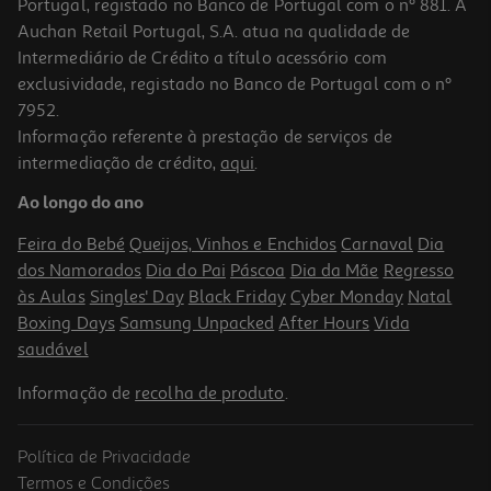
Portugal, registado no Banco de Portugal com o nº 881. A
Auchan Retail Portugal, S.A. atua na qualidade de
Intermediário de Crédito a título acessório com
-18%
exclusividade, registado no Banco de Portugal com o nº
7952.
Informação referente à prestação de serviços de
intermediação de crédito,
aqui
.
Pack Presente Odisseias - Spa Para Bebés " " Experiência De Spa
Para 1 Pessoa
Ao longo do ano
44.9 €/un
Price reduced from
to
55,00 €
Feira do Bebé
Queijos, Vinhos e Enchidos
Carnaval
Dia
44,90 €
dos Namorados
Dia do Pai
Páscoa
Dia da Mãe
Regresso
Promoção
às Aulas
Singles' Day
Black Friday
Cyber Monday
Natal
Boxing Days
Samsung Unpacked
After Hours
Vida
saudável
Informação de
recolha de produto
.
Política de Privacidade
Termos e Condições