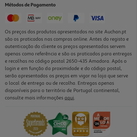
Métodos de Pagamento
Price reduced from
to
33,99 €
14,90 €
Promoção
Os preços dos produtos apresentados no site Auchan.pt
são os praticados nas compras online. Antes do registo e
autenticação do cliente os preços apresentados servem
apenas como referência e são os praticados para entregas
e recolhas no código postal 2650-435 Amadora. Após o
login e em função da proximidade e do código postal,
-58%
serão apresentados os preços em vigor na loja que serve
o local de entrega ou de recolha. Entregas apenas
disponíveis para o território de Portugal continental,
5.0
(1)
consulte mais informações
aqui
.
Pack Odisseias Massagens Do Mundo A Dois
24.9 €/un
Price reduced from
to
58,99 €
24,90 €
Promoção