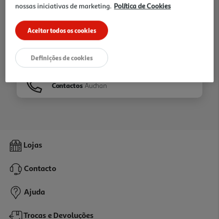
nossas iniciativas de marketing.
Política de Cookies
Ir para
Homepage
Aceitar todos os cookies
Veja os nossos
Folhetos
Definições de cookies
Contactos
Auchan
Lojas
Contacto
Ajuda
Trocas e Devoluções