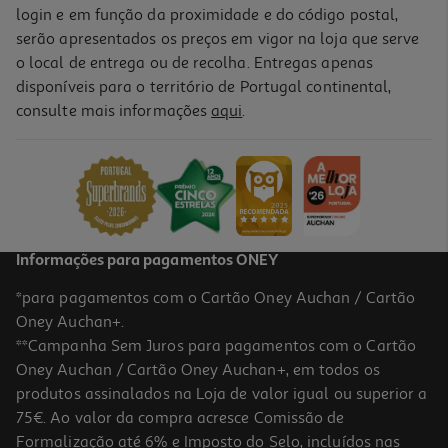
login e em função da proximidade e do código postal,
serão apresentados os preços em vigor na loja que serve
o local de entrega ou de recolha. Entregas apenas
disponíveis para o território de Portugal continental,
consulte mais informações
aqui
.
Informações para pagamentos ONEY
*para pagamentos com o Cartão Oney Auchan / Cartão
Oney Auchan+.
**Campanha Sem Juros para pagamentos com o Cartão
Oney Auchan / Cartão Oney Auchan+, em todos os
produtos assinalados na Loja de valor igual ou superior a
75€. Ao valor da compra acresce Comissão de
Formalização até 6% e Imposto do Selo, incluídos nas