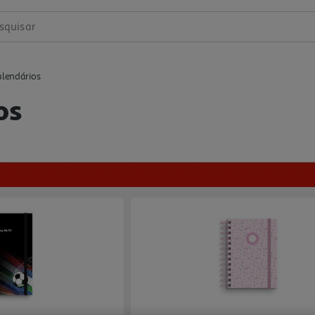
squisar
lendários
os