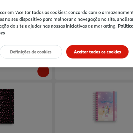
icar em "Aceitar todos os cookies", concorda com o armazenamen
A5 Ambar Inverse
Agenda Escolar Diária A6 Espiral Ambar 
es no seu dispositivo para melhorar a navegação no site, analisa
zação do site e ajudar nas nossas iniciativas de marketing.
Polític
9.99 €/un
ies
9,99 €
Definições de cookies
Aceitar todos os cookies