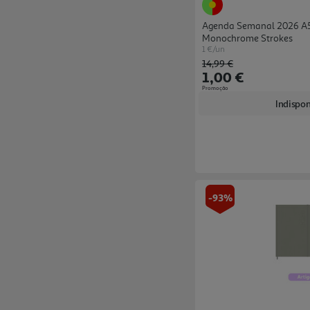
Agenda Semanal 2026 A5
Monochrome Strokes
1 €/un
Price reduced from
to
14,99 €
1,00 €
Promoção
Indispon
-93%