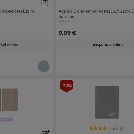
 Makenotes Espiral
Agenda Diaria Ambar Pastel 14.7x21cm C
Sortidas
9.99 €/un
9,99 €
Indisponível online
ível online
-72%
4.0
(1)