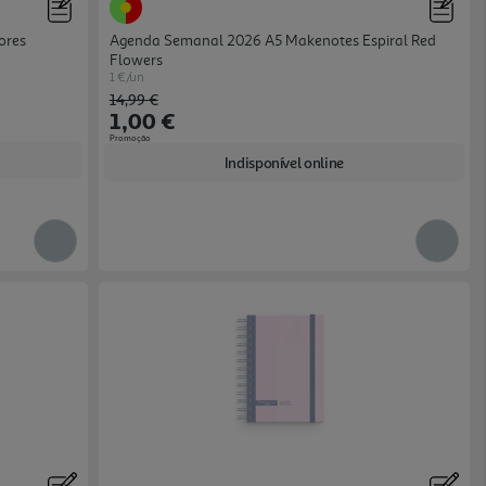
ores
Agenda Semanal 2026 A5 Makenotes Espiral Red
Flowers
1 €/un
Price reduced from
to
14,99 €
1,00 €
Promoção
Indisponível online