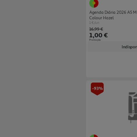
Agenda Diária 2026 A5 M
Colour Hazel
1 €/un
Price reduced from
to
16,99 €
1,00 €
Promoção
Indispon
-93%