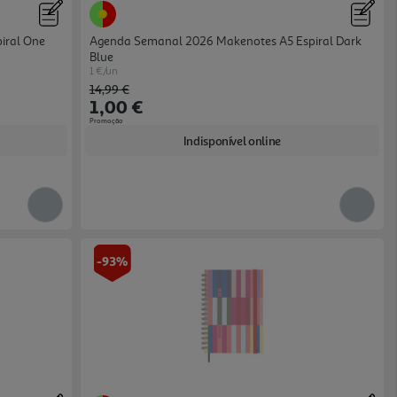
iral One
Agenda Semanal 2026 Makenotes A5 Espiral Dark
Blue
1 €/un
Price reduced from
to
14,99 €
1,00 €
Promoção
Indisponível online
-93%