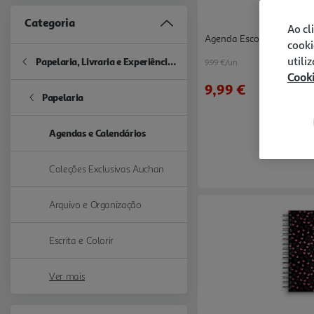
Categoria
Ao cl
Agenda Escolar Semanal 
cooki
utili
Papelaria, Livraria e Experiências
9.99 €/un
Refine by Categoria: Papelaria, Livraria e Experiências
Cook
9,99 €
Papelaria
Refine by Categoria: Papelaria
Agendas e Calendários
selected Currently Refined by Categoria: Agendas e Calendários
Coleções Exclusivas Auchan
Refine by Categoria: Coleções Exclusivas Auchan
Arquivo e Organização
Refine by Categoria: Arquivo e Organização
Escrita e Colorir
Refine by Categoria: Escrita e Colorir
Ver mais