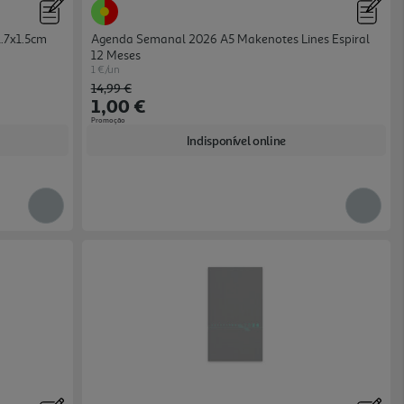
1.7x1.5cm
Agenda Semanal 2026 A5 Makenotes Lines Espiral
12 Meses
1 €/un
Price reduced from
to
14,99 €
1,00 €
Promoção
Indisponível online