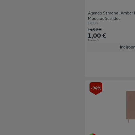
Agenda Semanal Ambar In
Modelos Sortidos
1 €/un
Price reduced from
to
14,99 €
1,00 €
Promoção
Indispon
-94%