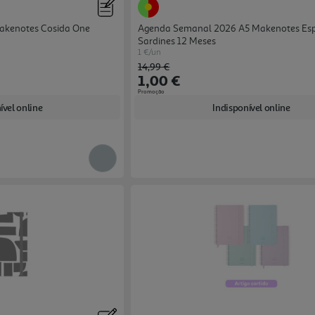
akenotes Cosida One
Agenda Semanal 2026 A5 Makenotes Esp
Sardines 12 Meses
1 €/un
Price reduced from
to
14,99 €
1,00 €
Promoção
ível online
Indisponível online