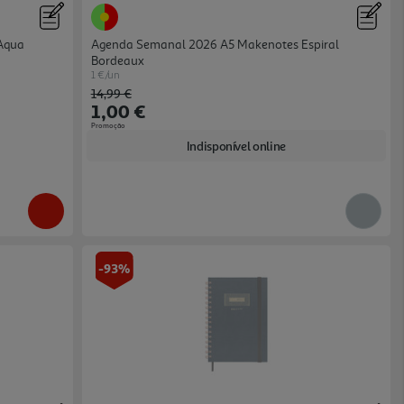
 Aqua
Agenda Semanal 2026 A5 Makenotes Espiral
Bordeaux
1 €/un
Price reduced from
to
14,99 €
1,00 €
Promoção
Indisponível online
-93%