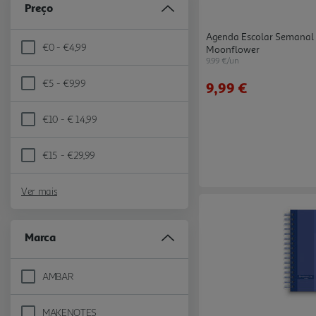
Preço
Agenda Escolar Semanal 
€0 - €4,99
Moonflower
Refine by Preço: €0 - €4,99
9.99 €/un
€5 - €9,99
9,99 €
Refine by Preço: €5 - €9,99
€10 - € 14,99
Refine by Preço: €10 - € 14,99
€15 - €29,99
Refine by Preço: €15 - €29,99
Ver mais
Marca
AMBAR
Refine by Marca: AMBAR
MAKENOTES