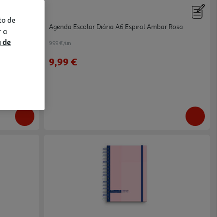
to de
Cute Pink
Agenda Escolar Diária A6 Espiral Ambar Rosa
r a
a de
9.99 €/un
9,99 €