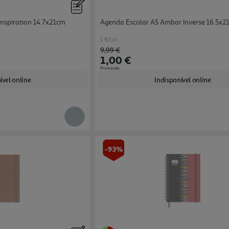
spiration 14.7x21cm
Agenda Escolar A5 Ambar Inverse 16.5x2
1 €/un
Price reduced from
to
9,99 €
1,00 €
Promoção
ível online
Indisponível online
-93%