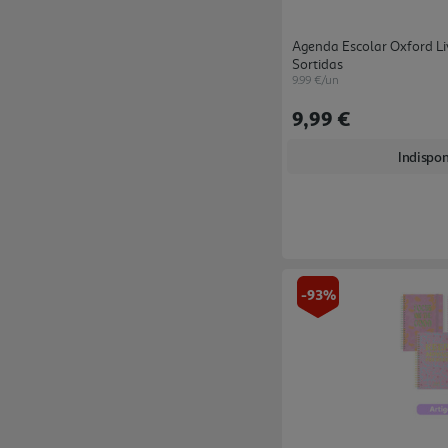
Agenda Escolar Oxford L
Sortidas
9.99 €/un
9,99 €
Indispon
-93%