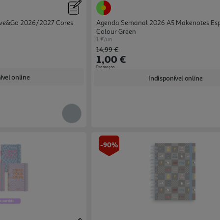
ive&go 2026/2027 Cores
Agenda Semanal 2026 A5 Makenotes Esp
Colour Green
1 €/un
Price reduced from
to
14,99 €
1,00 €
Promoção
ível online
Indisponível online
-90%