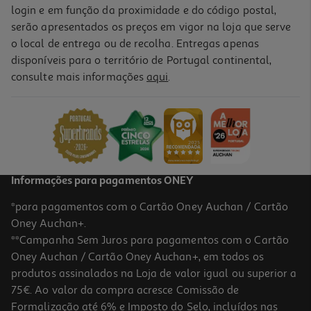
login e em função da proximidade e do código postal,
serão apresentados os preços em vigor na loja que serve
o local de entrega ou de recolha. Entregas apenas
disponíveis para o território de Portugal continental,
consulte mais informações
aqui
.
Informações para pagamentos ONEY
*para pagamentos com o Cartão Oney Auchan / Cartão
Oney Auchan+.
**Campanha Sem Juros para pagamentos com o Cartão
Oney Auchan / Cartão Oney Auchan+, em todos os
produtos assinalados na Loja de valor igual ou superior a
75€. Ao valor da compra acresce Comissão de
Formalização até 6% e Imposto do Selo, incluídos nas