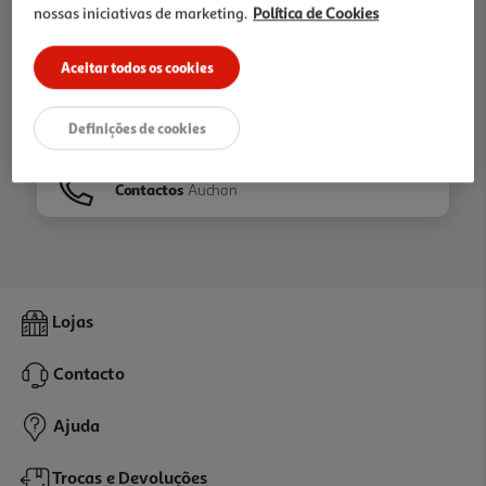
nossas iniciativas de marketing.
Política de Cookies
Ir para
Homepage
Aceitar todos os cookies
Veja os nossos
Folhetos
Definições de cookies
Contactos
Auchan
Lojas
Contacto
Ajuda
Trocas e Devoluções