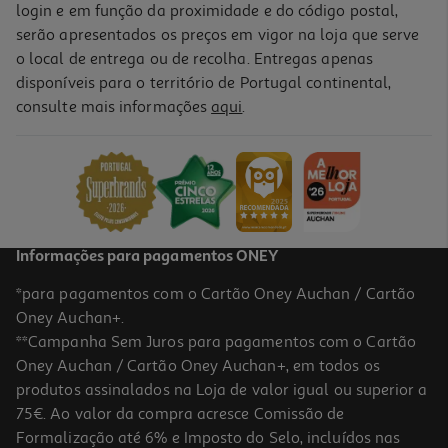
login e em função da proximidade e do código postal,
-34%
serão apresentados os preços em vigor na loja que serve
o local de entrega ou de recolha. Entregas apenas
disponíveis para o território de Portugal continental,
consulte mais informações
aqui
.
Separadores A4 Polegar Em Cartão 6 Posições
0.59 €/un
Price reduced from
to
0,89 €
0,59 €
Promoção
Informações para pagamentos ONEY
*para pagamentos com o Cartão Oney Auchan / Cartão
Oney Auchan+.
**Campanha Sem Juros para pagamentos com o Cartão
Oney Auchan / Cartão Oney Auchan+, em todos os
produtos assinalados na Loja de valor igual ou superior a
75€. Ao valor da compra acresce Comissão de
Formalização até 6% e Imposto do Selo, incluídos nas