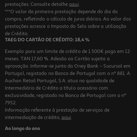
prestações. Consulte detalhe
aqui
.
Separadores A4 Intercolor Viquel Polipropileno 6 Posições
***O valor da primeira prestação depende do dia da
compra, refletindo o cálculo de juros diários. Ao valor das
5.99 €/un
prestações acresce o Imposto do Selo sobre a utilização
5,99 €
de Crédito.
TAEG DO CARTÃO DE CRÉDITO: 18,4 %
Exemplo para um limite de crédito de 1.500€ pago em 12
meses. TAN 17,60 %. Adesão ao Cartão sujeita a
aprovação. Informe-se junto do Oney Bank – Sucursal em
Portugal, registado no Banco de Portugal com o nº 881. A
Auchan Retail Portugal, S.A. atua na qualidade de
Intermediário de Crédito a título acessório com
-45%
exclusividade, registado no Banco de Portugal com o nº
7952.
Informação referente à prestação de serviços de
5.0
(2)
intermediação de crédito,
aqui
.
Separadores A4 Polegar Em Cartao 12 Posições
Ao longo do ano
0.99 €/un
Price reduced from
to
1,79 €