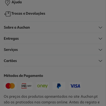
Ajuda
Trocas e Devoluções
Sobre a Auchan
Entregas
-67%
Serviços
Cartões
Kit Pintura Por Números Auchan
1 €/un
Métodos de Pagamento
Price reduced from
to
3,00 €
1,00 €
Promoção
Os preços dos produtos apresentados no site Auchan.pt
são os praticados nas compras online. Antes do registo e