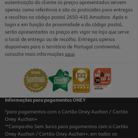
autenticação do cliente os preços apresentados servem
apenas como referência e são os praticados para entregas
e recolhas no código postal 2650-435 Amadora. Após o
login e em função da proximidade e do código postal,
-63%
serão apresentados os preços em vigor na loja que serve
o local de entrega ou de recolha. Entregas apenas
disponíveis para o território de Portugal continental,
5.0
(1)
consulte mais informações
aqui
.
Pintura Por Números Auchan Amigos Peludos Modelos Sortidos
2.99 €/un
Price reduced from
to
7,98 €
2,99 €
Promoção
Informações para pagamentos ONEY
*para pagamentos com o Cartão Oney Auchan / Cartão
Oney Auchan+.
**Campanha Sem Juros para pagamentos com o Cartão
Oney Auchan / Cartão Oney Auchan+, em todos os
-11%