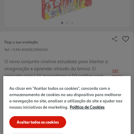
Faça a sua avaliação
Ref. / EAN:
8000825061004
O novo conjunto criativo estudado para libertar a
imaginação e aprender através do brinca. O
ver
conjunto inclui 14 marcadores e 10 cartões com
mais
animais para pintar e encaixar de acordo com a
14.79 €/un
Ao clicar em "Aceitar todos os cookies", concorda com o
lógica de animal grande/pequeno.
armazenamento de cookies no seu dispositivo para melhorar
a navegação no site, analisar a utilização do site e ajudar nas
nossas iniciativas de marketing.
Política de Cookies
14,79 €
Aceitar todos os cookies
Notas de preparação