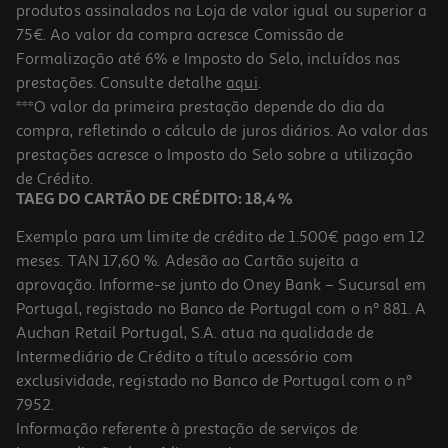
produtos assinalados na Loja de valor igual ou superior a
75€. Ao valor da compra acresce Comissão de
Formalização até 6% e Imposto do Selo, incluídos nas
prestações. Consulte detalhe
aqui
.
Conjunto Criativo Giotto Be-Bé My Little Feet
***O valor da primeira prestação depende do dia da
compra, refletindo o cálculo de juros diários. Ao valor das
19.99 €/un
Price reduced from
to
prestações acresce o Imposto do Selo sobre a utilização
22,49 €
19,99 €
de Crédito.
Promoção
TAEG DO CARTÃO DE CRÉDITO: 18,4 %
Exemplo para um limite de crédito de 1.500€ pago em 12
meses. TAN 17,60 %. Adesão ao Cartão sujeita a
aprovação. Informe-se junto do Oney Bank – Sucursal em
Portugal, registado no Banco de Portugal com o nº 881. A
Auchan Retail Portugal, S.A. atua na qualidade de
Intermediário de Crédito a título acessório com
-24%
exclusividade, registado no Banco de Portugal com o nº
7952.
Informação referente à prestação de serviços de