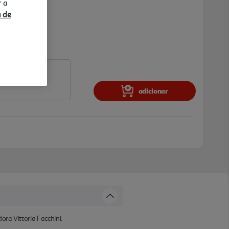
r a
a de
adicionar
ora Vittoria Facchini.