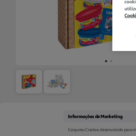
cooki
utili
Cook
Informações de Marketing
Conjunto Criativo desenvolvido para ins