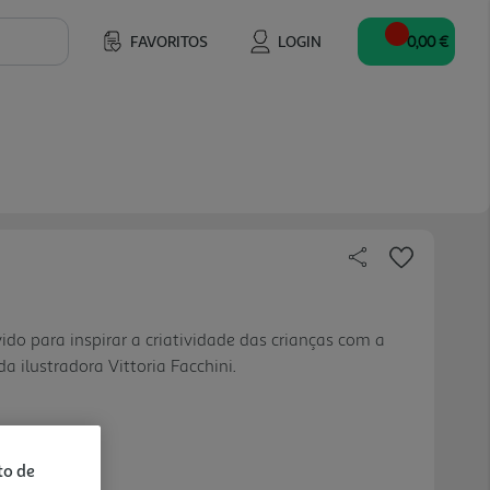
FAVORITOS
LOGIN
0,00 €
ido para inspirar a criatividade das crianças com a
a ilustradora Vittoria Facchini.
to de