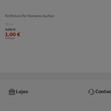
Kit Pintura Por Números Auchan
1 €/un
Price reduced from
to
3,00 €
1,00 €
Promoção
Lojas
Contac