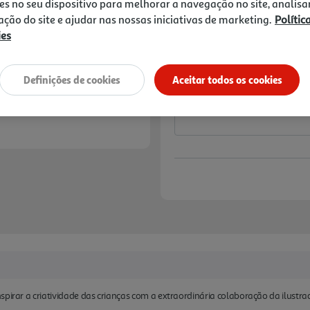
es no seu dispositivo para melhorar a navegação no site, analisa
Price reduced from
to
22,49 €
19,99 €
zação do site e ajudar nas nossas iniciativas de marketing.
Polític
ies
Promoção:
de 29/6/2026 a 31/8/2026
Notas de preparação
Definições de cookies
Aceitar todos os cookies
pirar a criatividade das crianças com a extraordinária colaboração da ilustrad