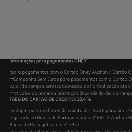
Kit Pintura Por Números Auchan
1 €/un
Price reduced from
to
3,00 €
1,00 €
Promoção
Informações para pagamentos ONEY
*para pagamentos com o Cartão Oney Auchan / Cartão O
**Campanha Sem Juros para pagamentos com o Cartão Oney
-15%
valor da compra acresce Comissão de Formalização até 6%
***O valor da primeira prestação depende do dia da compra,
TAEG DO CARTÃO DE CRÉDITO: 18,4 %
Exemplo para um limite de crédito de 1.500€ pago em 12 
registado no Banco de Portugal com o nº 881. A Auchan Ret
Banco de Portugal com o nº 7952.
Informação referente à prestação de serviços de intermedi