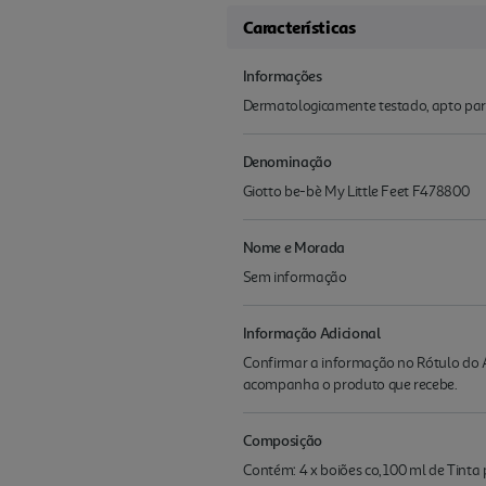
Características
Informações
Dermatologicamente testado, apto para 
Denominação
Giotto be-bè My Little Feet F478800
Nome e Morada
Sem informação
Informação Adicional
Confirmar a informação no Rótulo do A
acompanha o produto que recebe.
Composição
Contém: 4 x boiões co, 100 ml de Tinta