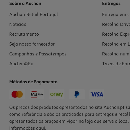
Sobre a Auchan
Entregas
Auchan Retail Portugal
Entrega em c
Kit Pintura Por Números Auchan
Notícias
Recolha Driv
3 €/un
Recrutamento
Recolha Expr
3,00 €
Seja nosso fornecedor
Recolha em L
Campanhas e Passatempos
Recolha num 
Auchan&Eu
Taxas de Ent
Métodos de Pagamento
-67%
Os preços dos produtos apresentados no site Auchan.pt sã
como referência e são os praticados para entregas e reco
apresentados os preços em vigor na loja que serve o local 
informações
aqui
.