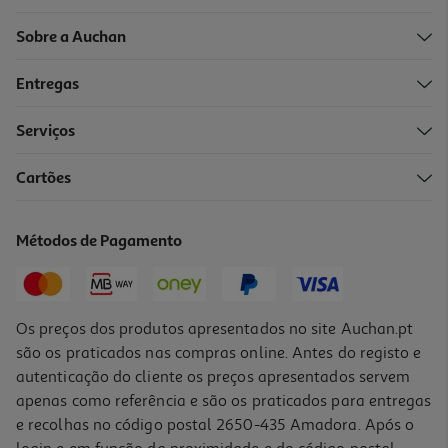
Sobre a Auchan
Entregas
-32%
Serviços
Cartões
Conjunto Pintura Giotto
19.99 €/un
Métodos de Pagamento
Price reduced from
to
29,49 €
19,99 €
Promoção
Os preços dos produtos apresentados no site Auchan.pt
são os praticados nas compras online. Antes do registo e
autenticação do cliente os preços apresentados servem
apenas como referência e são os praticados para entregas
e recolhas no código postal 2650-435 Amadora. Após o