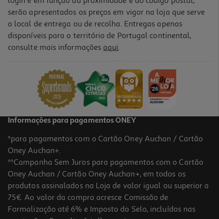
login e em função da proximidade e do código postal,
-15%
serão apresentados os preços em vigor na loja que serve
o local de entrega ou de recolha. Entregas apenas
disponíveis para o território de Portugal continental,
consulte mais informações
aqui
.
Conjunto Giotto Be-Bé Stick And Color Egg Modelos Sortidos
9.99 €/un
Price reduced from
to
11,79 €
9,99 €
Promoção
Informações para pagamentos ONEY
*para pagamentos com o Cartão Oney Auchan / Cartão
Oney Auchan+.
**Campanha Sem Juros para pagamentos com o Cartão
Oney Auchan / Cartão Oney Auchan+, em todos os
produtos assinalados na Loja de valor igual ou superior a
75€. Ao valor da compra acresce Comissão de
Formalização até 6% e Imposto do Selo, incluídos nas