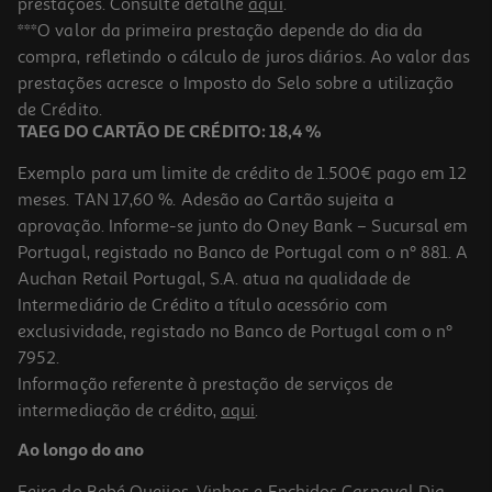
prestações. Consulte detalhe
aqui
.
1.0
(1)
Conjunto 120 Marcadores Kidzup Ponta Dupla
***O valor da primeira prestação depende do dia da
compra, refletindo o cálculo de juros diários. Ao valor das
29.99 €/un
prestações acresce o Imposto do Selo sobre a utilização
29,99 €
de Crédito.
TAEG DO CARTÃO DE CRÉDITO: 18,4 %
Exemplo para um limite de crédito de 1.500€ pago em 12
meses. TAN 17,60 %. Adesão ao Cartão sujeita a
aprovação. Informe-se junto do Oney Bank – Sucursal em
Portugal, registado no Banco de Portugal com o nº 881. A
Auchan Retail Portugal, S.A. atua na qualidade de
Intermediário de Crédito a título acessório com
-11%
exclusividade, registado no Banco de Portugal com o nº
7952.
Informação referente à prestação de serviços de
intermediação de crédito,
aqui
.
Conjunto Criativo Giotto Be-Bé My Little Feet
Ao longo do ano
19.99 €/un
Price reduced from
to
22,49 €
Feira do Bebé
Queijos, Vinhos e Enchidos
Carnaval
Dia