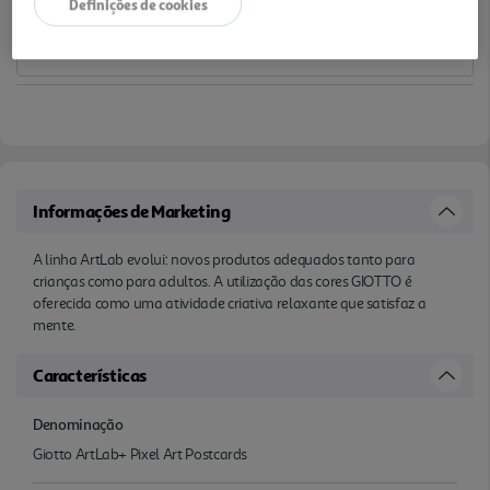
Definições de cookies
Informações de Marketing
A linha ArtLab evolui: novos produtos adequados tanto para
crianças como para adultos. A utilização das cores GIOTTO é
oferecida como uma atividade criativa relaxante que satisfaz a
mente.
Características
Denominação
Giotto ArtLab+ Pixel Art Postcards