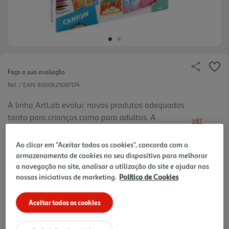
Faça a sua avaliação
Ref. / EAN:
8000825067174
A linha ArtLab evolui: novos produtos adequados
tanto para crianças como para adultos. A
ver
utilização das cores GIOTTO é oferecida como uma
mais
atividade criativa relaxante que satisfaz a mente.
Ao clicar em "Aceitar todos os cookies", concorda com o
21.89 €/un
armazenamento de cookies no seu dispositivo para melhorar
a navegação no site, analisar a utilização do site e ajudar nas
nossas iniciativas de marketing.
Política de Cookies
21,89 €
Aceitar todos os cookies
Notas de preparação