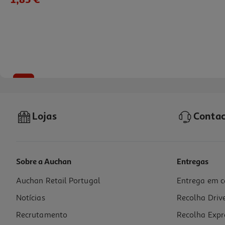
-47%
Lojas
Contac
Sobre a Auchan
Entregas
Auchan Retail Portugal
Entrega em c
Pompons Auchan Animais 100 Unidades Modelos Sortidos
Notícias
Recolha Driv
0.02 €/un
Price reduced from
to
2,99 €
Recrutamento
Recolha Expr
1,59 €