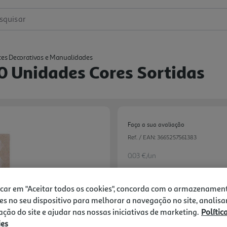
squisar
tes Decorativas e Manualidades
 Unidades Cores Sortidas
Faça a sua avaliação
Ref. / EAN:
3665257561383
0.03 €/un
icar em "Aceitar todos os cookies", concorda com o armazenamen
2,99 €
es no seu dispositivo para melhorar a navegação no site, analisa
zação do site e ajudar nas nossas iniciativas de marketing.
Polític
ies
Notas de preparação
Next