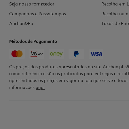
Promoção
Seja nosso fornecedor
Recolha em L
Campanhas e Passatempos
Recolha num 
Auchan&Eu
Taxas de Ent
Métodos de Pagamento
Os preços dos produtos apresentados no site Auchan.pt sã
como referência e são os praticados para entregas e reco
apresentados os preços em vigor na loja que serve o local 
informações
aqui
.
Penas Decorativas Auchan Cores Sortidas
2.19 €/un
2,19 €