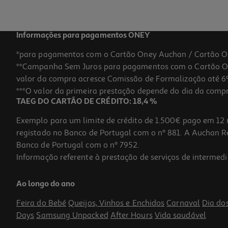
Informações para pagamentos ONEY
*para pagamentos com o Cartão Oney Auchan / Cartão O
**Campanha Sem Juros para pagamentos com o Cartão Oney
valor da compra acresce Comissão de Formalização até 6%
***O valor da primeira prestação depende do dia da compra,
TAEG DO CARTÃO DE CRÉDITO: 18,4 %
Exemplo para um limite de crédito de 1.500€ pago em 12 
registado no Banco de Portugal com o nº 881. A Auchan Ret
Banco de Portugal com o nº 7952.
Informação referente à prestação de serviços de intermedi
Molas Madeira Auchan Natural 2.5cm 50 Unidades
Ao longo do ano
2.15 €/un
Feira do Bebé
Queijos, Vinhos e Enchidos
Carnaval
Dia do
2,15 €
Days
Samsung Unpacked
After Hours
Vida saudável