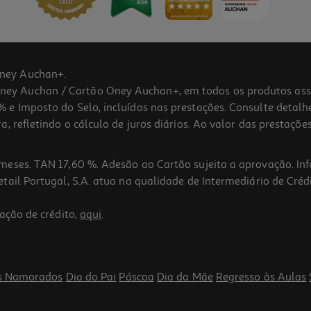
ney Auchan+.
 Auchan / Cartão Oney Auchan+, em todos os produtos assina
 e Imposto do Selo, incluídos nas prestações. Consulte detal
 refletindo o cálculo de juros diários. Ao valor das prestações
meses. TAN 17,60 %. Adesão ao Cartão sujeita a aprovação. In
ail Portugal, S.A. atua na qualidade de Intermediário de Crédi
ação de crédito,
aqui
.
s Namorados
Dia do Pai
Páscoa
Dia da Mãe
Regresso às Aulas