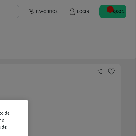
FAVORITOS
LOGIN
0,00 €
to de
r a
a de