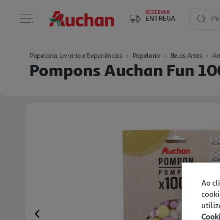
RESERVAR
ENTREGA
Pe
Papelaria, Livraria e Experiências
Papelaria
Belas Artes
Ar
Pompons Auchan Fun 100
Ao cl
cooki
utili
Cook
Previous