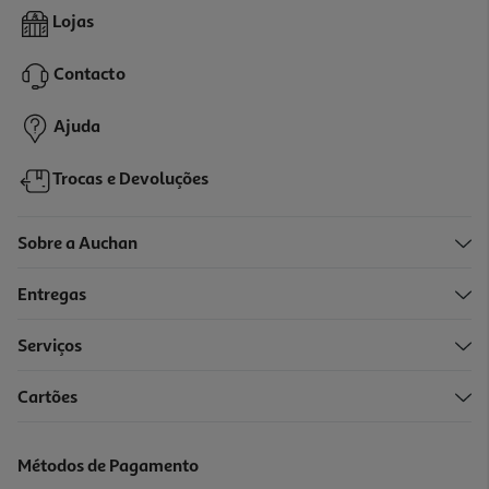
Stickers Em Espuma Auchan 4 Modelos Sortidos
Lojas
1 €/un
Contacto
1,00 €
Ajuda
Trocas e Devoluções
Sobre a Auchan
Entregas
Serviços
Cartões
Autocolantes Auchan Sortidos
1 €/un
Métodos de Pagamento
1,00 €