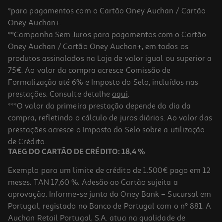
*para pagamentos com o Cartão Oney Auchan / Cartão
Oney Auchan+.
**Campanha Sem Juros para pagamentos com o Cartão
Oney Auchan / Cartão Oney Auchan+, em todos os
produtos assinalados na Loja de valor igual ou superior a
75€. Ao valor da compra acresce Comissão de
Formalização até 6% e Imposto do Selo, incluídos nas
prestações. Consulte detalhe
aqui
.
5.0
(1)
Autocolantes Auchan Modelos Sortidos
***O valor da primeira prestação depende do dia da
compra, refletindo o cálculo de juros diários. Ao valor das
0.89 €/un
prestações acresce o Imposto do Selo sobre a utilização
0,89 €
de Crédito.
TAEG DO CARTÃO DE CRÉDITO: 18,4 %
Exemplo para um limite de crédito de 1.500€ pago em 12
meses. TAN 17,60 %. Adesão ao Cartão sujeita a
aprovação. Informe-se junto do Oney Bank – Sucursal em
Portugal, registado no Banco de Portugal com o nº 881. A
Auchan Retail Portugal, S.A. atua na qualidade de