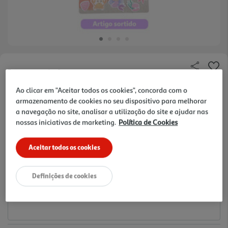
Faça a sua avaliação
Ref. / EAN:
3665257604431
Ao clicar em "Aceitar todos os cookies", concorda com o
armazenamento de cookies no seu dispositivo para melhorar
1.19 €/un
a navegação no site, analisar a utilização do site e ajudar nas
nossas iniciativas de marketing.
Política de Cookies
1,19 €
Aceitar todos os cookies
Notas de preparação
Definições de cookies