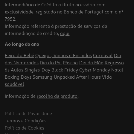
Intermediário de Crédito a título acessório com
exclusividade, registado no Banco de Portugal com o nº
7952.
Informação referente à prestação de serviços de
intermediação de crédito,
aqui
.
Stickers Puffy Retro Auchan Modelos Sortidos
Ao longo do ano
1.19 €/un
Feira do Bebé
Queijos, Vinhos e Enchidos
Carnaval
Dia
1,19 €
dos Namorados
Dia do Pai
Páscoa
Dia da Mãe
Regresso
às Aulas
Singles' Day
Black Friday
Cyber Monday
Natal
Boxing Days
Samsung Unpacked
After Hours
Vida
saudável
Informação de
recolha de produto
.
Política de Privacidade
Termos e Condições
Política de Cookies