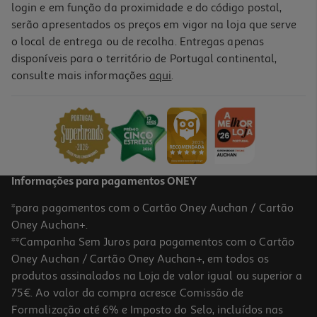
login e em função da proximidade e do código postal,
serão apresentados os preços em vigor na loja que serve
o local de entrega ou de recolha. Entregas apenas
disponíveis para o território de Portugal continental,
consulte mais informações
aqui
.
Informações para pagamentos ONEY
*para pagamentos com o Cartão Oney Auchan / Cartão
Oney Auchan+.
**Campanha Sem Juros para pagamentos com o Cartão
Oney Auchan / Cartão Oney Auchan+, em todos os
produtos assinalados na Loja de valor igual ou superior a
75€. Ao valor da compra acresce Comissão de
Formalização até 6% e Imposto do Selo, incluídos nas