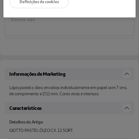
Definições de cookies
Notas de preparação
Informações de Marketing
Lápis pastel a óleo, envoltos individualmente em papel com 7 cms.
de comprimento e Ø 11 mm. Cores vivas e intensas.
Características
Detalhes do Artigo
GIOTTO PASTEL ÓLEO CX. 12 SORT.