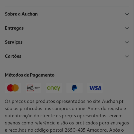
Sobre a Auchan
Entregas
-12%
Serviços
4.0
(1)
Cartões
Pastel A Óleo Staedtler Noris Club 16 Unidades
3.59 €/un
Métodos de Pagamento
Price reduced from
to
4,09 €
3,59 €
Promoção
Os preços dos produtos apresentados no site Auchan.pt
são os praticados nas compras online. Antes do registo e
autenticação do cliente os preços apresentados servem
apenas como referência e são os praticados para entregas
e recolhas no código postal 2650-435 Amadora. Após o