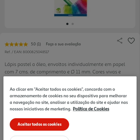
5.0
(1)
Faça a sua avaliação
Leu
uma
Ref. / EAN:
8000825048517
avaliação.
Link
Lápis pastel a óleo, envoltos individualmente em papel
para
com 7 cms. de comprimento e Ø 11 mm. Cores vivas e
a
mesma
intensas.
página.
Ao clicar em "Aceitar todos os cookies", concorda com o
5.19 €/un
armazenamento de cookies no seu dispositivo para melhorar
a navegação no site, analisar a utilização do site e ajudar nas
-25%
nossas iniciativas de marketing.
Política de Cookies
Price reduced from
to
6,89 €
5,19 €
Aceitar todos os cookies
Promoção:
de 30/7/2026 a 10/10/2026