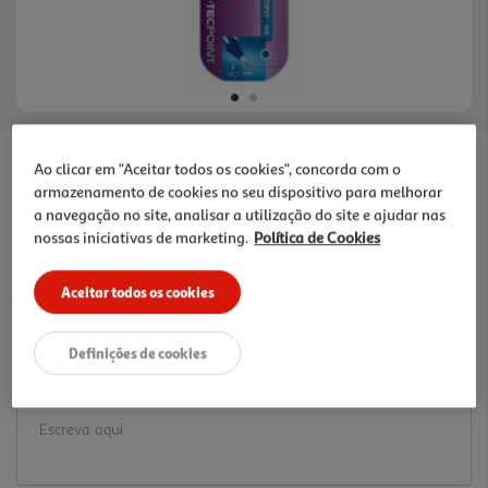
Ao clicar em "Aceitar todos os cookies", concorda com o
Faça a sua avaliação
armazenamento de cookies no seu dispositivo para melhorar
Ref. / EAN:
3131917215205
a navegação no site, analisar a utilização do site e ajudar nas
2.49 €/un
nossas iniciativas de marketing.
Política de Cookies
Aceitar todos os cookies
2,49 €
Definições de cookies
Notas de preparação