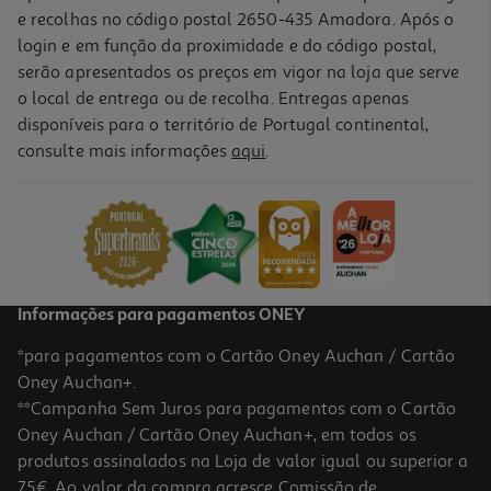
e recolhas no código postal 2650-435 Amadora. Após o
login e em função da proximidade e do código postal,
serão apresentados os preços em vigor na loja que serve
o local de entrega ou de recolha. Entregas apenas
disponíveis para o território de Portugal continental,
consulte mais informações
aqui
.
Caneta Gel Retratil Auchan Premium Preta + 2 Recargas
2.99 €/un
2,99 €
Informações para pagamentos ONEY
*para pagamentos com o Cartão Oney Auchan / Cartão
Oney Auchan+.
**Campanha Sem Juros para pagamentos com o Cartão
Oney Auchan / Cartão Oney Auchan+, em todos os
produtos assinalados na Loja de valor igual ou superior a
75€. Ao valor da compra acresce Comissão de