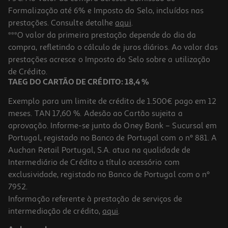
Formalização até 6% e Imposto do Selo, incluídos nas
prestações. Consulte detalhe
aqui
.
Caneta Retrátil Auchan Azul 2 Unidades
***O valor da primeira prestação depende do dia da
compra, refletindo o cálculo de juros diários. Ao valor das
1.59 €/un
prestações acresce o Imposto do Selo sobre a utilização
1,59 €
de Crédito.
TAEG DO CARTÃO DE CRÉDITO: 18,4 %
Exemplo para um limite de crédito de 1.500€ pago em 12
meses. TAN 17,60 %. Adesão ao Cartão sujeita a
aprovação. Informe-se junto do Oney Bank – Sucursal em
Portugal, registado no Banco de Portugal com o nº 881. A
Auchan Retail Portugal, S.A. atua na qualidade de
Intermediário de Crédito a título acessório com
exclusividade, registado no Banco de Portugal com o nº
7952.
Informação referente à prestação de serviços de
intermediação de crédito,
aqui
.
Caneta Gel Auchan Azul Monster Modelos Sortidos