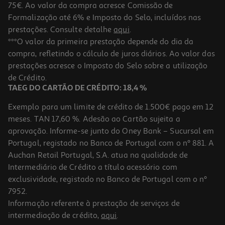
75€. Ao valor da compra acresce Comissão de
Formalização até 6% e Imposto do Selo, incluídos nas
prestações. Consulte detalhe
aqui
.
Compasso Rotring Universal
***O valor da primeira prestação depende do dia da
compra, refletindo o cálculo de juros diários. Ao valor das
9.99 €/un
prestações acresce o Imposto do Selo sobre a utilização
9,99 €
de Crédito.
TAEG DO CARTÃO DE CRÉDITO: 18,4 %
Exemplo para um limite de crédito de 1.500€ pago em 12
meses. TAN 17,60 %. Adesão ao Cartão sujeita a
aprovação. Informe-se junto do Oney Bank – Sucursal em
Portugal, registado no Banco de Portugal com o nº 881. A
Auchan Retail Portugal, S.A. atua na qualidade de
Intermediário de Crédito a título acessório com
exclusividade, registado no Banco de Portugal com o nº
7952.
Informação referente à prestação de serviços de
intermediação de crédito,
aqui
.
Compasso Origin Maped 5 Peças