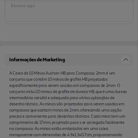
projetado para s er carregada facilmente no
compasso. As minas estão embaladas em uma
caixa transparente com dimensões de
4.9x1.3x0.7cm, proporcionando um
armazenamento compacto e organizado. As minas
são feitas de grafite, o material padrão para minas
de desenho técnico, e são compatíveis com
compassos que aceitam minas de 2mm. Essas
Informações de Marketing
minas são ideais para uso em ambiente de
escritório e para desenhos técnicos que requerem
A Caixa de 10 Minas Auchan HB para Compasso 2mm é um
conjunto que contém 10 minas de grafite HB projetadas
precisão.
especificamente para serem usadas em compassos de 2mm. O
conjunto inclui 10 minas de grafite de dureza HB, que é uma dureza
intermediária versátil e adequada para várias aplicações de
desenho técnico. As minas são projetadas para serem usadas em
compassos que aceitam minas de 2mm, oferecendo uma opção
precisa e conveniente para desenhos técnicos. Cada mina tem um
comprimento de 17mm, projetado para s er carregada facilmente
no compasso. As minas estão embaladas em uma caixa
transparente com dimensões de 4.9x1.3x0.7cm, proporcionando