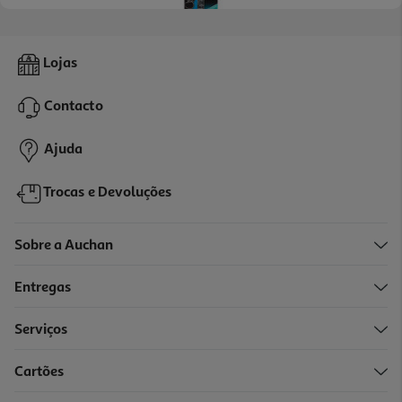
5.0
(1)
Giz Líquido Uni-Ball Branco
Lojas
3.49 €/un
Price reduced from
to
3,89 €
Contacto
3,49 €
Promoção
Ajuda
Trocas e Devoluções
Sobre a Auchan
Entregas
Serviços
Cartões