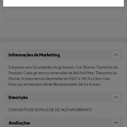
Informações de Marketing
Conjunto com 10 unidades de giz branco. Cor: Branca. Tamanho do
Produto: Cada giz tem as dimensões de 8x0.9x0.9cm. Tamanho do
Pacote: A caixa tem as dimensões de H10.7 x W1.9 x L5cm. Uso:
Para uso em escolas. Idade Recomendada: De 3 a 6 anos.
Descrição
CONJUNTO DE 10 PAUS DE GIZ AUCHAN BRANCO
Avaliações