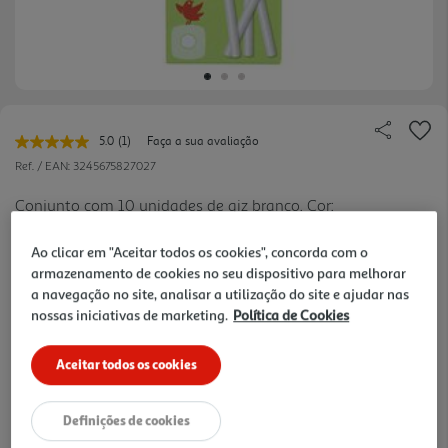
5.0
(1)
Faça a sua avaliação
Leu
uma
Ref. / EAN:
3245675827027
avaliação.
Link
Conjunto com 10 unidades de giz branco. Cor:
para
Branca. Tamanho do Produto: Cada giz tem as
a
ver
mesma
Ao clicar em "Aceitar todos os cookies", concorda com o
dimensões de 8x0.9x0.9cm. Tamanho do Pacote: A
mais
página.
armazenamento de cookies no seu dispositivo para melhorar
caixa tem as dimensões de H10.7 x W1.9 x L5cm.
0.99 €/un
a navegação no site, analisar a utilização do site e ajudar nas
Uso: Para uso em escolas. Idade Recomendada: De
nossas iniciativas de marketing.
Política de Cookies
3 a 6 anos.
Aceitar todos os cookies
0,99 €
Definições de cookies
Notas de preparação