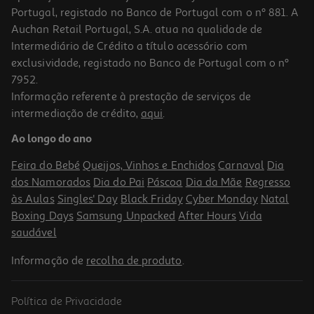
Portugal, registado no Banco de Portugal com o nº 881. A
Auchan Retail Portugal, S.A. atua na qualidade de
Intermediário de Crédito a título acessório com
exclusividade, registado no Banco de Portugal com o nº
7952.
Informação referente à prestação de serviços de
intermediação de crédito,
aqui
.
Ao longo do ano
Feira do Bebé
Queijos, Vinhos e Enchidos
Carnaval
Dia
dos Namorados
Dia do Pai
Páscoa
Dia da Mãe
Regresso
às Aulas
Singles' Day
Black Friday
Cyber Monday
Natal
Boxing Days
Samsung Unpacked
After Hours
Vida
saudável
Informação de
recolha de produto
.
Política de Privacidade