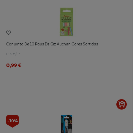
Conjunto De 10 Paus De Giz Auchan Cores Sortidas
0.99 €/un
0,99 €
-10%