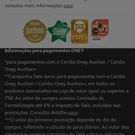
consulte mais informações
aqui
.
Caixa De Arrumação Documentos Ancor Amarelo 32x25x15cm
1.75 €/un
6,99 €
Informações para pagamentos ONEY
*para pagamentos com o Cartão Oney Auchan / Cartão
Oney Auchan+.
**Campanha Sem Juros para pagamentos com o Cartão
Oney Auchan / Cartão Oney Auchan+, em todos os
produtos assinalados na Loja de valor igual ou superior a
75€. Ao valor da compra acresce Comissão de
Formalização até 6% e Imposto do Selo, incluídos nas
prestações. Consulte detalhe
aqui
.
Caixa Arrumação Documentos Ancor Azul 32x25x15cm
***O valor da primeira prestação depende do dia da
compra, refletindo o cálculo de juros diários. Ao valor das
1.75 €/un
prestações acresce o Imposto do Selo sobre a utilização