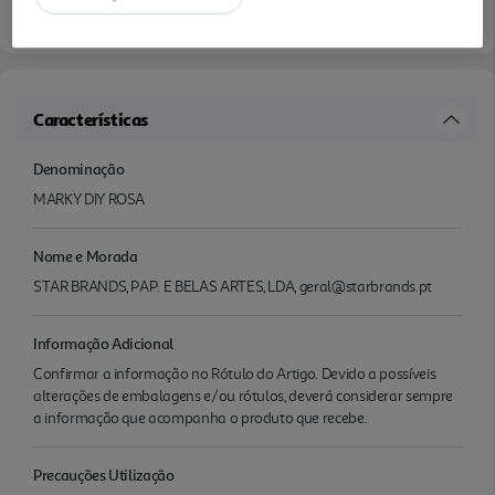
Características
Denominação
MARKY DIY ROSA
Nome e Morada
STAR BRANDS, PAP. E BELAS ARTES, LDA, geral@starbrands.pt
Informação Adicional
Confirmar a informação no Rótulo do Artigo. Devido a possíveis
alterações de embalagens e/ou rótulos, deverá considerar sempre
a informação que acompanha o produto que recebe.
Precauções Utilização