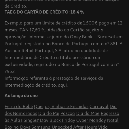
6,99 €
de Crédito.
TAEG DO CARTÃO DE CRÉDITO: 18,4 %
Exemplo para um limite de crédito de 1.500€ pago em 12
meses. TAN 17,60 %. Adesão ao Cartão sujeita a
aprovação. Informe-se junto do Oney Bank – Sucursal em
Portugal, registado no Banco de Portugal com o nº 881. A
Auchan Retail Portugal, S.A. atua na qualidade de
Intermediário de Crédito a título acessório com
exclusividade, registado no Banco de Portugal com o nº
7952.
Informação referente à prestação de serviços de
intermediação de crédito,
aqui
.
Caixa De Arrumação Documentos Ancor Laranja 32x25x15cm
Ao longo do ano
1.75 €/un
Feira do Bebé
Queijos, Vinhos e Enchidos
Carnaval
Dia
6,99 €
dos Namorados
Dia do Pai
Páscoa
Dia da Mãe
Regresso
às Aulas
Singles' Day
Black Friday
Cyber Monday
Natal
Boxing Days
Samsung Unpacked
After Hours
Vida