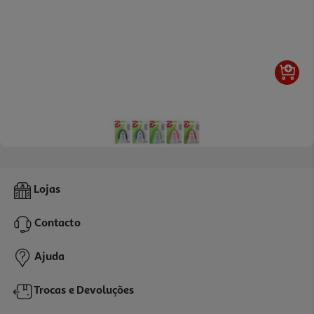
Saca Agrafos Auchan Cores Sortidas
Lojas
1.35 €/un
Contacto
1,35 €
Ajuda
Trocas e Devoluções