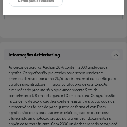
Definições de cookies
ou em casa, oferecendo uma solução prática para
grampear documentos e papéis de forma eficiente.
Com 2000 unidades em cada caixa, você terá uma
quantidade significativa de agrafos para suas
necessidades de agrafar, o que garante que voc ê
esteja bem abastecido para realizar suas tarefas
diárias.
Informações de Marketing
As caixas de agrafos Auchan 26/6 contêm 2000 unidades de
agrafos. Os agrafos são projetados para serem usados em
grampeadores do tamanho 26/6, que é uma medida padrão para
agrafos encontrados em muitos agrafadores de escritório. As
dimensões do produto sã o aproximadamente 5 cm de
comprimento, 6.8 cm de largura e 1.3 cm de altura. Os agrafos são
feitos de fio de aço, o que lhes confere resistência e capacidade de
prender várias folhas de papel juntas de forma eficaz. Esses
agrafos são ideais para uso em es critórios, escolas ou em casa,
oferecendo uma solução prática para grampear documentos e
papéis de forma eficiente. Com 2000 unidades em cada caixa, você