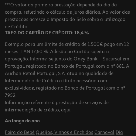
Conjunto De Mini Agrafador N.10 Auchan E Caixa Com 400
***O valor da primeira prestação depende do dia da
Agrafos Cores Sortidas
compra, refletindo o cálculo de juros diários. Ao valor das
3.69 €/un
prestações acresce o Imposto do Selo sobre a utilização
3,69 €
de Crédito.
TAEG DO CARTÃO DE CRÉDITO: 18,4 %
Exemplo para um limite de crédito de 1.500€ pago em 12
meses. TAN 17,60 %. Adesão ao Cartão sujeita a
aprovação. Informe-se junto do Oney Bank – Sucursal em
Portugal, registado no Banco de Portugal com o nº 881. A
Auchan Retail Portugal, S.A. atua na qualidade de
Intermediário de Crédito a título acessório com
exclusividade, registado no Banco de Portugal com o nº
7952.
Informação referente à prestação de serviços de
intermediação de crédito,
aqui
.
Agrafos 24/6 Rapid Caixa 1000 Unidades 2+1 Unidades
Ao longo do ano
2.99 €/un
Feira do Bebé
Queijos, Vinhos e Enchidos
Carnaval
Dia
2,99 €