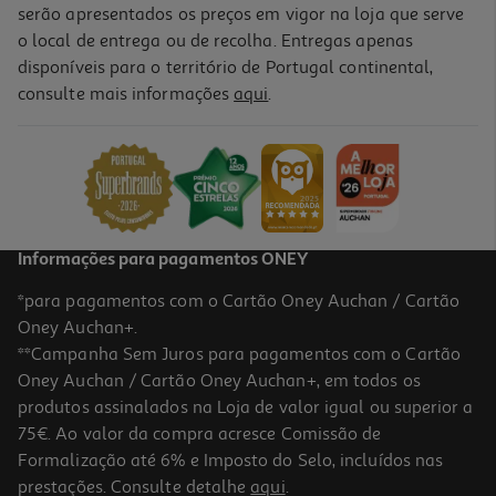
serão apresentados os preços em vigor na loja que serve
o local de entrega ou de recolha. Entregas apenas
disponíveis para o território de Portugal continental,
5.0
(2)
consulte mais informações
aqui
.
Conjunto De Mini Agrafador 24/6-26/6 Auchan E Caixa Com 400
Agrafos Cores Sortidas
2.29 €/un
Price reduced from
to
2,69 €
2,29 €
Promoção
Informações para pagamentos ONEY
*para pagamentos com o Cartão Oney Auchan / Cartão
Oney Auchan+.
**Campanha Sem Juros para pagamentos com o Cartão
Oney Auchan / Cartão Oney Auchan+, em todos os
produtos assinalados na Loja de valor igual ou superior a
75€. Ao valor da compra acresce Comissão de
Formalização até 6% e Imposto do Selo, incluídos nas
prestações. Consulte detalhe
aqui
.
5.0
(2)