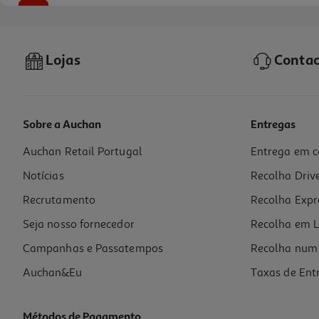
-25%
Lojas
Contac
Sobre a Auchan
Entregas
Auchan Retail Portugal
Entrega em c
Conjunto De 3 Tubos De Cola Baton Auchan 21g
Notícias
Recolha Driv
2.99 €/un
Price reduced from
to
3,99 €
Recrutamento
Recolha Expr
2,99 €
Promoção
Seja nosso fornecedor
Recolha em L
Campanhas e Passatempos
Recolha num 
Auchan&Eu
Taxas de Ent
Métodos de Pagamento