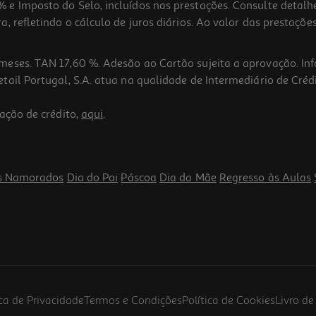
 e Imposto do Selo, incluídos nas prestações. Consulte detal
 refletindo o cálculo de juros diários. Ao valor das prestações
meses. TAN 17,60 %. Adesão ao Cartão sujeita a aprovação. In
ail Portugal, S.A. atua na qualidade de Intermediário de Crédi
ação de crédito,
aqui
.
s Namorados
Dia do Pai
Páscoa
Dia da Mãe
Regresso às Aulas
ica de Privacidade
Termos e Condições
Política de Cookies
Livro d