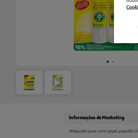
Cook
Informações de Marketing
Adequado para colar papel, papelão, fot