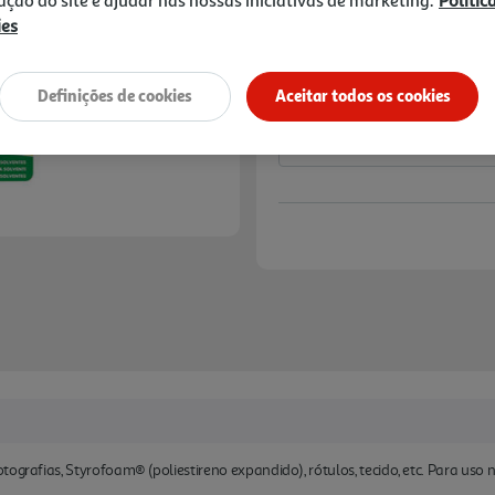
6,89 €
ies
Notas de preparação
Definições de cookies
Aceitar todos os cookies
ografias, Styrofoam® (poliestireno expandido), rótulos, tecido, etc. Para uso na