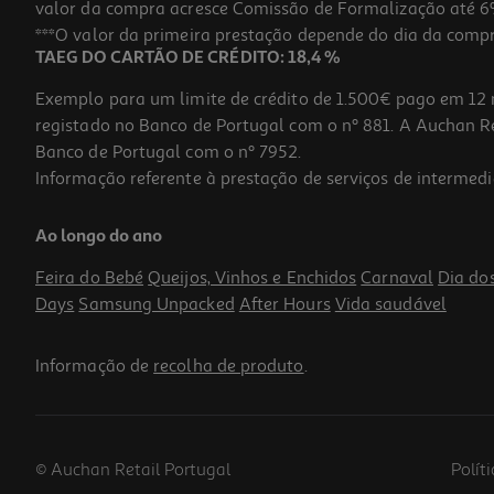
valor da compra acresce Comissão de Formalização até 6%
***O valor da primeira prestação depende do dia da compra,
TAEG DO CARTÃO DE CRÉDITO: 18,4 %
Exemplo para um limite de crédito de 1.500€ pago em 12 
registado no Banco de Portugal com o nº 881. A Auchan Ret
Banco de Portugal com o nº 7952.
Informação referente à prestação de serviços de intermedi
Cola Baton Auchan 40g
Ao longo do ano
1.99 €/un
Price reduced from
to
3,49 €
Feira do Bebé
Queijos, Vinhos e Enchidos
Carnaval
Dia do
1,99 €
Days
Samsung Unpacked
After Hours
Vida saudável
Promoção
Informação de
recolha de produto
.
© Auchan Retail Portugal
Polít
-35%