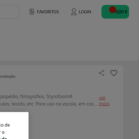
FAVORITOS
LOGIN
0,00 €
avaliação
papelão, fotografias, Styrofoam®
ver
mais
ulos, tecido, etc. Para uso na escola, em casa
to de
r a
a de