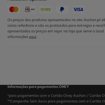
-16%
Os preços dos produtos apresentados no site Auchan.pt sã
como referência e são os praticados para entregas e reco
apresentados os preços em vigor na loja que serve o local 
informações
aqui
.
Conjunto De 2 Tubos De Cola Baton Auchan 10g
1.59 €/un
Price reduced from
to
1,89 €
1,59 €
Promoção
Informações para pagamentos ONEY
*para pagamentos com o Cartão Oney Auchan / Cartão O
**Campanha Sem Juros para pagamentos com o Cartão Oney
-43%