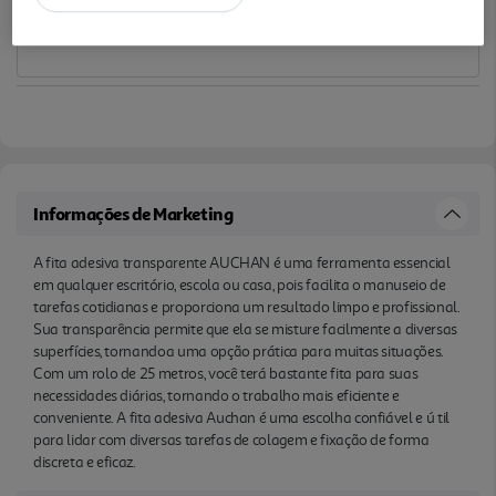
til para lidar com diversas tarefas de colagem e
fixação de forma discreta e eficaz.
Informações de Marketing
A fita adesiva transparente AUCHAN é uma ferramenta essencial
em qualquer escritório, escola ou casa, pois facilita o manuseio de
tarefas cotidianas e proporciona um resultado limpo e profissional.
Sua transparência permite que ela se misture facilmente a diversas
superfícies, tornandoa uma opção prática para muitas situações.
Com um rolo de 25 metros, você terá bastante fita para suas
necessidades diárias, tornando o trabalho mais eficiente e
conveniente. A fita adesiva Auchan é uma escolha confiável e ú til
para lidar com diversas tarefas de colagem e fixação de forma
discreta e eficaz.