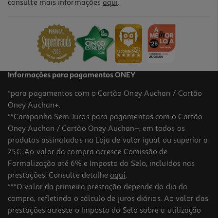
5.0
(2)
consulte mais informações
aqui
.
Fita Cola Invisivel Auchan Com Dispensador 25m Cores Sortidas
2.49 €/un
2,49 €
Informações para pagamentos ONEY
*para pagamentos com o Cartão Oney Auchan / Cartão
Oney Auchan+.
**Campanha Sem Juros para pagamentos com o Cartão
Oney Auchan / Cartão Oney Auchan+, em todos os
produtos assinalados na Loja de valor igual ou superior a
75€. Ao valor da compra acresce Comissão de
Formalização até 6% e Imposto do Selo, incluídos nas
prestações. Consulte detalhe
aqui
.
2.0
(1)
Fita Adesiva Polegar Transparente 20m
***O valor da primeira prestação depende do dia da
compra, refletindo o cálculo de juros diários. Ao valor das
0.69 €/un
prestações acresce o Imposto do Selo sobre a utilização
0,69 €