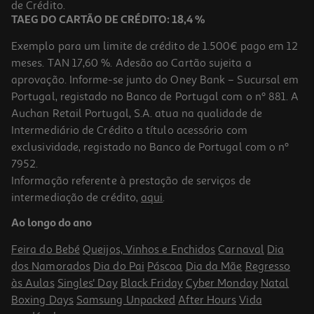
de Crédito.
TAEG DO CARTÃO DE CRÉDITO: 18,4 %
Exemplo para um limite de crédito de 1.500€ pago em 12
meses. TAN 17,60 %. Adesão ao Cartão sujeita a
aprovação. Informe-se junto do Oney Bank – Sucursal em
Portugal, registado no Banco de Portugal com o nº 881. A
Auchan Retail Portugal, S.A. atua na qualidade de
Intermediário de Crédito a título acessório com
exclusividade, registado no Banco de Portugal com o nº
7952.
Informação referente à prestação de serviços de
5.0
(1)
intermediação de crédito,
aqui
.
Fita Cola Uhu Transparente 15mmx33m
Ao longo do ano
2.35 €/un
Feira do Bebé
Queijos, Vinhos e Enchidos
Carnaval
Dia
2,35 €
dos Namorados
Dia do Pai
Páscoa
Dia da Mãe
Regresso
às Aulas
Singles' Day
Black Friday
Cyber Monday
Natal
Boxing Days
Samsung Unpacked
After Hours
Vida