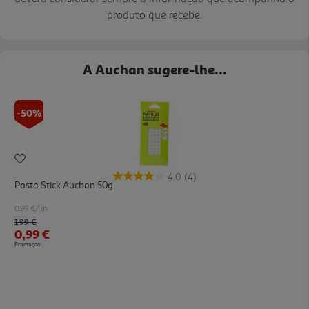
produto que recebe.
A Auchan sugere-lhe...
-50%
4.0
(4)
Pasta Stick Auchan 50g
0.99 €/un
Price reduced from
to
1,99 €
0,99 €
Promoção