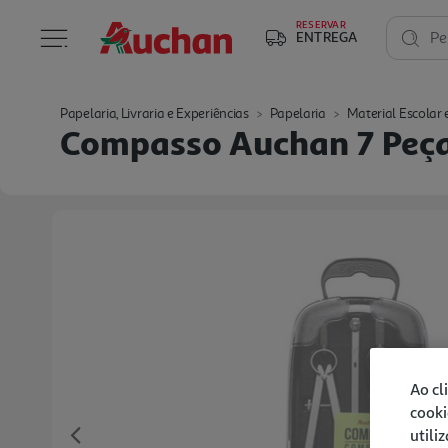
RESERVAR
ENTREGA
Pe
Papelaria, Livraria e Experiências
Papelaria
Material Escolar e
Compasso Auchan 7 Peç
Ao cl
cooki
utili
Previous