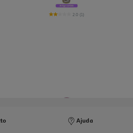
2.0
(1)
to
Ajuda