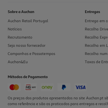
Sobre a Auchan
Entregas
Auchan Retail Portugal
Entrega em c
Compasso Auchan Com 5 Peças Cores Sortidas
Notícias
Recolha Driv
5.39 €/un
5,39 €
Recrutamento
Recolha Expr
Seja nosso fornecedor
Recolha em L
Campanhas e Passatempos
Recolha num 
Auchan&Eu
Taxas de Ent
Métodos de Pagamento
Os preços dos produtos apresentados no site Auchan.pt sã
como referência e são os praticados para entregas e reco