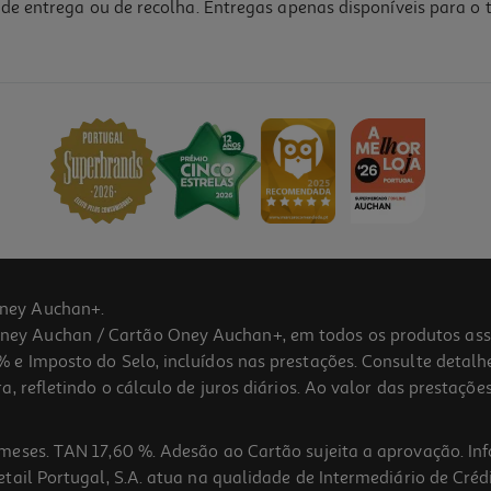
de entrega ou de recolha. Entregas apenas disponíveis para o t
5.0
(3)
ney Auchan+.
 Auchan / Cartão Oney Auchan+, em todos os produtos assina
 e Imposto do Selo, incluídos nas prestações. Consulte detal
 refletindo o cálculo de juros diários. Ao valor das prestações
meses. TAN 17,60 %. Adesão ao Cartão sujeita a aprovação. In
ail Portugal, S.A. atua na qualidade de Intermediário de Crédi