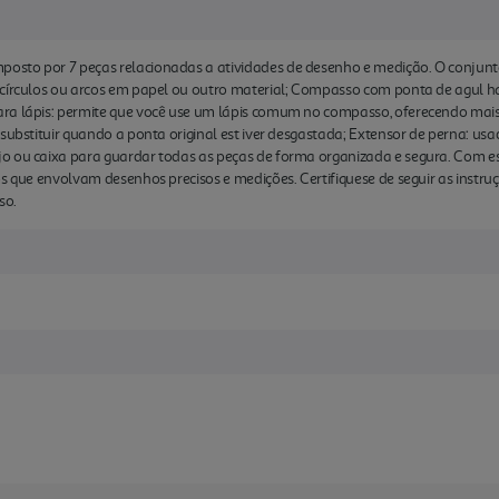
osto por 7 peças relacionadas a atividades de desenho e medição. O conjun
 círculos ou arcos em papel ou outro material; Compasso com ponta de agul h
ra lápis: permite que você use um lápis comum no compasso, oferecendo mais
 substituir quando a ponta original est iver desgastada; Extensor de perna: us
o ou caixa para guardar todas as peças de forma organizada e segura. Com e
os que envolvam desenhos precisos e medições. Certifiquese de seguir as instru
so.