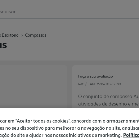
squisar
 Escritório
Compassos
as
Faça a sua avaliação
Ref. / EAN:
3596710262199
O conjunto de compasso Au
atividades de desenho e med
Compasso com ponta de graf
6.99 €/un
em papel ou outro material
icar em "Aceitar todos os cookies", concorda com o armazenamen
para marcar pontos precisos
-51%
es no seu dispositivo para melhorar a navegação no site, analisa
permite que você use um l
zação do site e ajudar nas nossas iniciativas de marketing.
Polític
Next