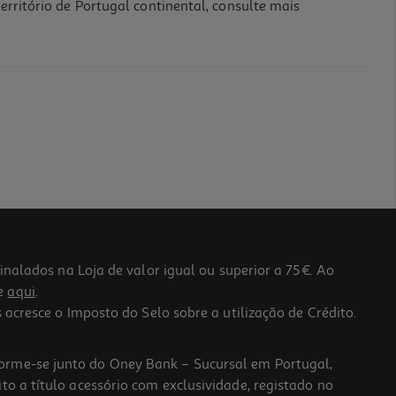
erritório de Portugal continental, consulte mais
lados na Loja de valor igual ou superior a 75€. Ao
he
aqui
.
 acresce o Imposto do Selo sobre a utilização de Crédito.
forme-se junto do Oney Bank – Sucursal em Portugal,
to a título acessório com exclusividade, registado no