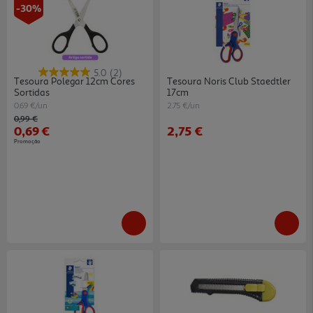
-30%
5.0
(2)
Tesoura Polegar 12cm Cores
Tesoura Noris Club Staedtler
Sortidas
17cm
0.69 €/un
2.75 €/un
Price reduced from
to
0,99 €
0,69 €
2,75 €
Promoção