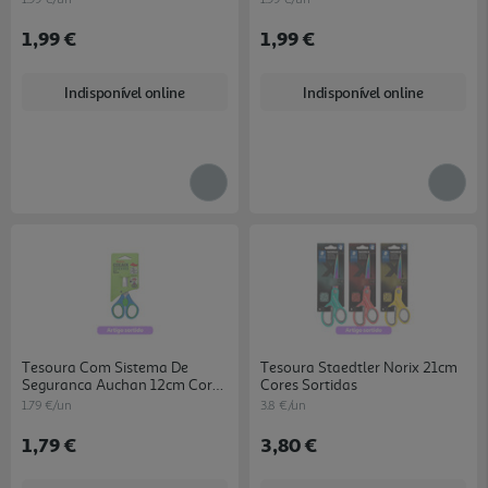
1,99 €
1,99 €
Indisponível online
Indisponível online
Tesoura Com Sistema De
Tesoura Staedtler Norix 21cm
Seguranca Auchan 12cm Cores
Cores Sortidas
Sortidas
1.79 €/un
3.8 €/un
1,79 €
3,80 €