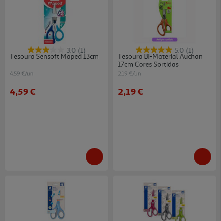
3.0
(1)
5.0
(1)
Tesoura Sensoft Maped 13cm
Tesoura Bi-Material Auchan
17cm Cores Sortidas
4.59 €/un
2.19 €/un
4,59 €
2,19 €