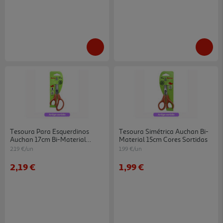
Tesoura Para Esquerdinos
Tesoura Simétrica Auchan Bi-
Auchan 17cm Bi-Material
Material 15cm Cores Sortidas
Cores Sortidas
2.19 €/un
1.99 €/un
2,19 €
1,99 €