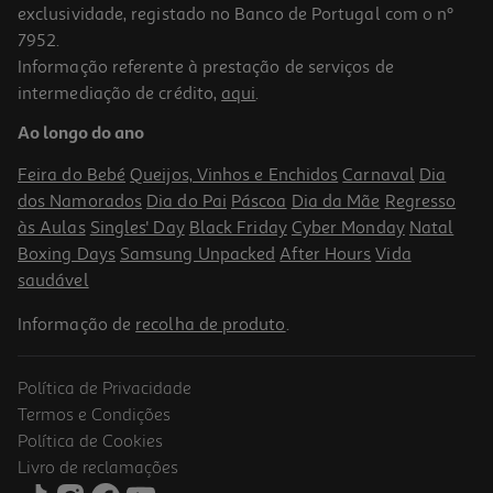
exclusividade, registado no Banco de Portugal com o nº
7952.
Informação referente à prestação de serviços de
intermediação de crédito,
aqui
.
Ao longo do ano
Feira do Bebé
Queijos, Vinhos e Enchidos
Carnaval
Dia
dos Namorados
Dia do Pai
Páscoa
Dia da Mãe
Regresso
às Aulas
Singles' Day
Black Friday
Cyber Monday
Natal
Boxing Days
Samsung Unpacked
After Hours
Vida
saudável
Informação de
recolha de produto
.
Política de Privacidade
Termos e Condições
Política de Cookies
Livro de reclamações