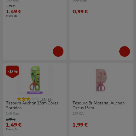
1.49 €/un
0.99 €/un
Price reduced from
to
1,79 €
1,49 €
0,99 €
Promoção
-17%
3.0
(1)
Tesoura Auchan 13cm Cores
Tesoura Bi-Material Auchan
Sortidas
Circus 13cm
1.49 €/un
1.99 €/un
Price reduced from
to
1,79 €
1,49 €
1,99 €
Promoção