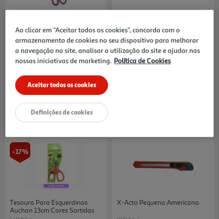
5.0
(1)
Tesoura Noris Club Staedtler
X-Acto Médio Americana
14cm
Ao clicar em "Aceitar todos os cookies", concorda com o
2.59 €/un
1.79 €/un
armazenamento de cookies no seu dispositivo para melhorar
a navegação no site, analisar a utilização do site e ajudar nas
2,59 €
1,79 €
nossas iniciativas de marketing.
Política de Cookies
Aceitar todos os cookies
Definições de cookies
-17%
Tesoura Para Esquerdinos
X-Acto Pequeno Americana
Auchan 13cm Cores Sortidas