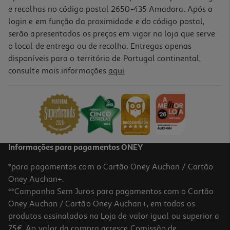
e recolhas no código postal 2650-435 Amadora. Após o
login e em função da proximidade e do código postal,
-17%
serão apresentados os preços em vigor na loja que serve
o local de entrega ou de recolha. Entregas apenas
disponíveis para o território de Portugal continental,
3.0
(1)
consulte mais informações
aqui
.
Tesoura Auchan 13cm Cores Sortidas
1.49 €/un
Price reduced from
to
1,79 €
1,49 €
Promoção
Informações para pagamentos ONEY
*para pagamentos com o Cartão Oney Auchan / Cartão
Oney Auchan+.
**Campanha Sem Juros para pagamentos com o Cartão
Oney Auchan / Cartão Oney Auchan+, em todos os
-17%
produtos assinalados na Loja de valor igual ou superior a
75€. Ao valor da compra acresce Comissão de