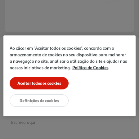
Ao clicar em "Aceitar todos os cookies", concorda com o
Faça a sua avaliação
armazenamento de cookies no seu dispositivo para melhorar
Ref. / EAN:
4030969913796
a navegação no site, analisar a utilização do site e ajudar nas
1.79 €/un
nossas iniciativas de marketing.
Política de Cookies
Aceitar todos os cookies
1,79 €
Definições de cookies
Notas de preparação