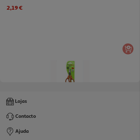
2,19 €
5.0
(1)
Tesoura Bi-Material Auchan 17cm Cores Sortidas
Lojas
2.19 €/un
Contacto
2,19 €
Ajuda