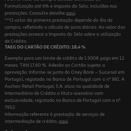
Formalização até 6% e Imposto do Selo, incluídos nas
prestações. Consulte detalhe
aqui
.
Tesoura Para Esquerdinos Auchan 13cm Cores Sortidas
***O valor da primeira prestação depende do dia da
compra, refletindo o cálculo de juros diários. Ao valor das
1.49 €/un
Price reduced from
to
prestações acresce o Imposto do Selo sobre a utilização
1,79 €
1,49 €
de Crédito.
Promoção
TAEG DO CARTÃO DE CRÉDITO: 18,4 %
Exemplo para um limite de crédito de 1.500€ pago em 12
meses. TAN 17,60 %. Adesão ao Cartão sujeita a
aprovação. Informe-se junto do Oney Bank – Sucursal em
Portugal, registado no Banco de Portugal com o nº 881. A
Auchan Retail Portugal, S.A. atua na qualidade de
Intermediário de Crédito a título acessório com
exclusividade, registado no Banco de Portugal com o nº
7952.
Informação referente à prestação de serviços de
intermediação de crédito,
aqui
.
X-Ato Auchan Cores Sortidas