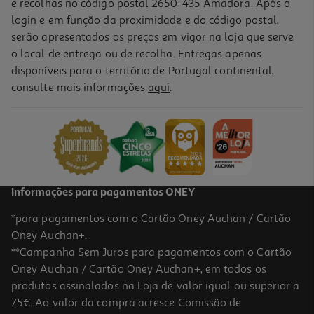
e recolhas no código postal 2650-435 Amadora. Após o
login e em função da proximidade e do código postal,
serão apresentados os preços em vigor na loja que serve
o local de entrega ou de recolha. Entregas apenas
disponíveis para o território de Portugal continental,
consulte mais informações
aqui
.
Caderno A5 Auchan Com Elástico
3.69 €/un
3,69 €
Informações para pagamentos ONEY
*para pagamentos com o Cartão Oney Auchan / Cartão
Oney Auchan+.
**Campanha Sem Juros para pagamentos com o Cartão
Oney Auchan / Cartão Oney Auchan+, em todos os
produtos assinalados na Loja de valor igual ou superior a
75€. Ao valor da compra acresce Comissão de