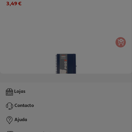
3,49 €
Caderno Espiral A5 Auchan Azul
Lojas
3.19 €/un
Contacto
3,19 €
Ajuda