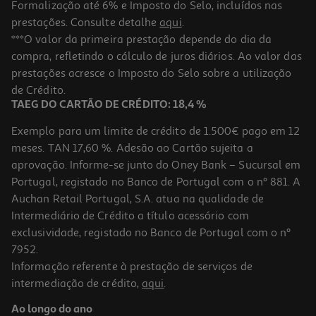
Formalização até 6% e Imposto do Selo, incluídos nas
prestações. Consulte detalhe
aqui
.
Caderno A5 Auchan Com Elástico E Caneta
***O valor da primeira prestação depende do dia da
compra, refletindo o cálculo de juros diários. Ao valor das
5.59 €/un
prestações acresce o Imposto do Selo sobre a utilização
5,59 €
de Crédito.
TAEG DO CARTÃO DE CRÉDITO: 18,4 %
Exemplo para um limite de crédito de 1.500€ pago em 12
meses. TAN 17,60 %. Adesão ao Cartão sujeita a
aprovação. Informe-se junto do Oney Bank – Sucursal em
Portugal, registado no Banco de Portugal com o nº 881. A
Auchan Retail Portugal, S.A. atua na qualidade de
Intermediário de Crédito a título acessório com
exclusividade, registado no Banco de Portugal com o nº
7952.
Informação referente à prestação de serviços de
intermediação de crédito,
aqui
.
Bloco De Notas Espiral Auchan Capa Tecido
Ao longo do ano
1.99 €/un