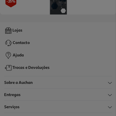
-25%
Caderno Agrafado Pautado A5 Auchan Preto 48 Folhas
Lojas
1.49 €/un
Price reduced from
to
1,99 €
Contacto
1,49 €
Promoção
Ajuda
Trocas e Devoluções
Sobre a Auchan
Entregas
Serviços