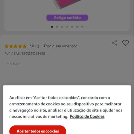
5.0
(1)
Faça a sua avaliação
Leu
uma
Ref. / EAN:
5601199163498
avaliação.
Link
2.99 €/un
para
a
mesma
página.
2,99 €
Ao clicar em "Aceitar todos os cookies", concorda com o
armazenamento de cookies no seu dispositivo para melhorar
Notas de preparação
a navegação no site, analisar a utilização do site e ajudar nas
nossas iniciativas de marketing.
Política de Cookies
Aceitar todos os cookies