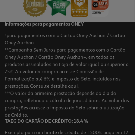
2,25 €
Informações para pagamentos ONEY
*para pagamentos com o Cartão Oney Auchan / Cartão
Oney Auchan+.
**Campanha Sem Juros para pagamentos com o Cartão
Oney Auchan / Cartão Oney Auchan+, em todos os
produtos assinalados na Loja de valor igual ou superior a
75€. Ao valor da compra acresce Comissão de
Formalização até 6% e Imposto do Selo, incluídos nas
prestações. Consulte detalhe
aqui
.
Caderno Espiral Quadriculado A5 Mitos Capa Cor 120 Folhas
***O valor da primeira prestação depende do dia da
Cores Sortidas
compra, refletindo o cálculo de juros diários. Ao valor das
2.39 €/un
prestações acresce o Imposto do Selo sobre a utilização
2,39 €
de Crédito.
TAEG DO CARTÃO DE CRÉDITO: 18,4 %
Exemplo para um limite de crédito de 1.500€ pago em 12