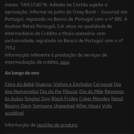
meses. TAN 17,60 %. Adesão ao Cartão sujeita a
aprovação. Informe-se junto do Oney Bank – Sucursal em
Portugal, registado no Banco de Portugal com o nº 881. A
Auchan Retail Portugal, S.A. atua na qualidade de
Intermediário de Crédito a título acessório com
exclusividade, registado no Banco de Portugal com o nº
7952.
Informação referente à prestação de serviços de
5.0
(1)
intermediação de crédito,
aqui
.
Caderno Espiral Pautado A5 Mitos 120 Folhas Cores Sortidas
Ao longo do ano
2.39 €/un
2,39 €
Feira do Bebé
Queijos, Vinhos e Enchidos
Carnaval
Dia
dos Namorados
Dia do Pai
Páscoa
Dia da Mãe
Regresso
às Aulas
Singles' Day
Black Friday
Cyber Monday
Natal
Boxing Days
Samsung Unpacked
After Hours
Vida
saudável
Informação de
recolha de produto
.