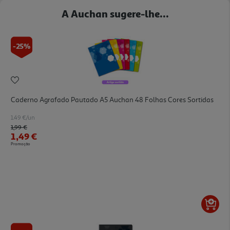
A Auchan sugere-lhe...
-25%
Caderno Agrafado Pautado A5 Auchan 48 Folhas Cores Sortidas
1.49 €/un
Price reduced from
to
1,99 €
1,49 €
Promoção