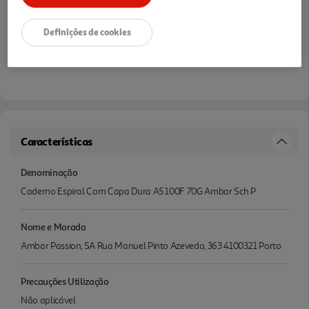
Definições de cookies
Características
Denominação
Caderno Espiral Com Capa Dura A5 100F 70G Ambar Sch P
Nome e Morada
Ambar Passion, SA Rua Manuel Pinto Azevedo, 363 4100321 Porto
Precauções Utilização
Não aplicável