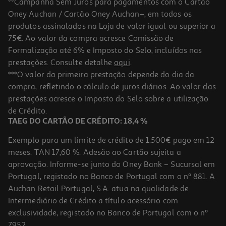
**Campanha Sem Juros para pagamentos com o Cartão
Oney Auchan / Cartão Oney Auchan+, em todos os
-13%
produtos assinalados na Loja de valor igual ou superior a
75€. Ao valor da compra acresce Comissão de
Formalização até 6% e Imposto do Selo, incluídos nas
prestações. Consulte detalhe
aqui
.
5.0
(2)
Caderno Projetos A4 Pautado E Quadriculado Mitos Com Elástico
***O valor da primeira prestação depende do dia da
E 5 Separadores Cores Sortidas
compra, refletindo o cálculo de juros diários. Ao valor das
6.99 €/un
Price reduced from
to
prestações acresce o Imposto do Selo sobre a utilização
7,99 €
6,99 €
de Crédito.
Promoção
TAEG DO CARTÃO DE CRÉDITO: 18,4 %
Exemplo para um limite de crédito de 1.500€ pago em 12
meses. TAN 17,60 %. Adesão ao Cartão sujeita a
aprovação. Informe-se junto do Oney Bank – Sucursal em
Portugal, registado no Banco de Portugal com o nº 881. A
Auchan Retail Portugal, S.A. atua na qualidade de
Intermediário de Crédito a título acessório com
-21%
exclusividade, registado no Banco de Portugal com o nº
7952.