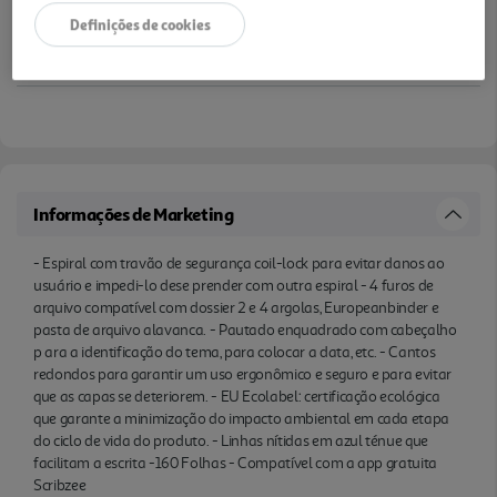
produto. - Linhas nítidas em azul ténue que
Definições de cookies
facilitam a escrita -160 Folhas - Compatível com a
app gratuita Scribzee
Informações de Marketing
- Espiral com travão de segurança coil-lock para evitar danos ao
usuário e impedi-lo dese prender com outra espiral - 4 furos de
arquivo compatível com dossier 2 e 4 argolas, Europeanbinder e
pasta de arquivo alavanca. - Pautado enquadrado com cabeçalho
p ara a identificação do tema, para colocar a data, etc. - Cantos
redondos para garantir um uso ergonômico e seguro e para evitar
que as capas se deteriorem. - EU Ecolabel: certificação ecológica
que garante a minimização do impacto ambiental em cada etapa
do ciclo de vida do produto. - Linhas nítidas em azul ténue que
facilitam a escrita -160 Folhas - Compatível com a app gratuita
Scribzee