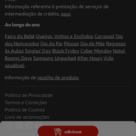
Informação referente à prestação de serviços de
intermediação de crédito,
aqui
.
Caderno Espiral A4 Pautado Pp Oxford Live&go Pastel 80 Folhas
Cores Sortidas
Ao longo do ano
5.49 €/un
Price reduced from
to
6,99 €
Feira do Bebé
Queijos, Vinhos e Enchidos
Carnaval
Dia
5,49 €
dos Namorados
Dia do Pai
Páscoa
Dia da Mãe
Regresso
Promoção
às Aulas
Singles' Day
Black Friday
Cyber Monday
Natal
Boxing Days
Samsung Unpacked
After Hours
Vida
saudável
Informação de
recolha de produto
.
Política de Privacidade
Termos e Condições
Política de Cookies
Livro de reclamações
Caderno Espiral Oxford A4 Pautado 160 Folhas Live&go Cores
adicionar
Sortidas
© Auchan Retail Portugal