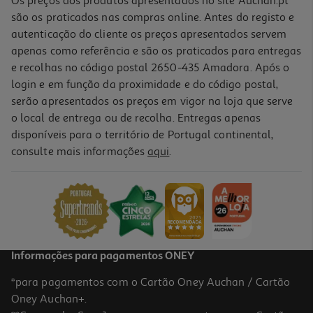
Os preços dos produtos apresentados no site Auchan.pt
são os praticados nas compras online. Antes do registo e
autenticação do cliente os preços apresentados servem
apenas como referência e são os praticados para entregas
e recolhas no código postal 2650-435 Amadora. Após o
login e em função da proximidade e do código postal,
serão apresentados os preços em vigor na loja que serve
o local de entrega ou de recolha. Entregas apenas
disponíveis para o território de Portugal continental,
5.0
(1)
consulte mais informações
aqui
.
Caderno A4 Agrafado Auchan
1.99 €/un
1,99 €
Informações para pagamentos ONEY
*para pagamentos com o Cartão Oney Auchan / Cartão
Oney Auchan+.