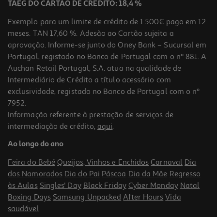
TAEG DO CARTÃO DE CRÉDITO: 18,4 %
Exemplo para um limite de crédito de 1.500€ pago em 12
meses. TAN 17,60 %. Adesão ao Cartão sujeita a
aprovação. Informe-se junto do Oney Bank – Sucursal em
Portugal, registado no Banco de Portugal com o nº 881. A
Auchan Retail Portugal, S.A. atua na qualidade de
Intermediário de Crédito a título acessório com
exclusividade, registado no Banco de Portugal com o nº
7952.
Informação referente à prestação de serviços de
intermediação de crédito,
aqui
.
Ao longo do ano
Feira do Bebé
Queijos, Vinhos e Enchidos
Carnaval
Dia
dos Namorados
Dia do Pai
Páscoa
Dia da Mãe
Regresso
às Aulas
Singles' Day
Black Friday
Cyber Monday
Natal
Boxing Days
Samsung Unpacked
After Hours
Vida
saudável