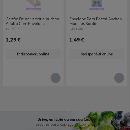
Cartão De Aniversário Auchan
Envelope Para Postal Auchan
Adulto Com Envelope
Modelos Sortidos
Modelos Sortidos
1.29 €/un
1.49 €/un
1,29 €
1,49 €
Indisponível online
Indisponível online
Drive, em Loja ou em sua Casa
Escolha para começar a comprar