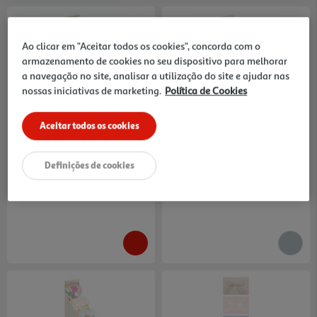
Ao clicar em "Aceitar todos os cookies", concorda com o
armazenamento de cookies no seu dispositivo para melhorar
a navegação no site, analisar a utilização do site e ajudar nas
nossas iniciativas de marketing.
Política de Cookies
Cartão De Aniversário Auchan
Cartão De Aniversário Auchan
Thank You Com Envelope
Classico Com Envelope
Modelos Sortidos
Modelos Sortidos
1.29 €/un
1.29 €/un
Aceitar todos os cookies
1,29 €
1,29 €
Definições de cookies
Indisponível online