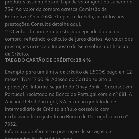
produtos assinalados na Loja de valor igual ou superior a
75€. Ao valor da compra acresce Comissão de
Formalização até 6% e Imposto do Selo, incluídos nas
prestações. Consulte detalhe
aqui
.
Caixa Embrulho Inspirações Kraft 446
***O valor da primeira prestação depende do dia da
compra, refletindo o cálculo de juros diários. Ao valor das
2.49 €/un
prestações acresce o Imposto do Selo sobre a utilização
2,49 €
de Crédito.
TAEG DO CARTÃO DE CRÉDITO: 18,4 %
Exemplo para um limite de crédito de 1.500€ pago em 12
meses. TAN 17,60 %. Adesão ao Cartão sujeita a
aprovação. Informe-se junto do Oney Bank – Sucursal em
Portugal, registado no Banco de Portugal com o nº 881. A
Auchan Retail Portugal, S.A. atua na qualidade de
Intermediário de Crédito a título acessório com
exclusividade, registado no Banco de Portugal com o nº
7952.
Informação referente à prestação de serviços de
intermediação de crédito,
aqui
.