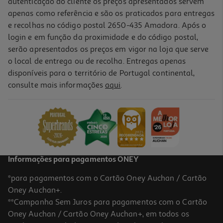
autenticação do cliente os preços apresentados servem
apenas como referência e são os praticados para entregas
e recolhas no código postal 2650-435 Amadora. Após o
login e em função da proximidade e do código postal,
serão apresentados os preços em vigor na loja que serve
o local de entrega ou de recolha. Entregas apenas
disponíveis para o território de Portugal continental,
consulte mais informações
aqui
.
Envelope Kraft Escritores Portugueses
0.99 €/un
0,99 €
Informações para pagamentos ONEY
*para pagamentos com o Cartão Oney Auchan / Cartão
Oney Auchan+.
**Campanha Sem Juros para pagamentos com o Cartão
Oney Auchan / Cartão Oney Auchan+, em todos os