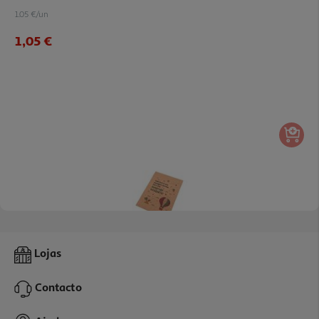
1.05 €/un
1,05 €
Envelope Juvenil Kraft 449
Lojas
0.99 €/un
Contacto
0,99 €